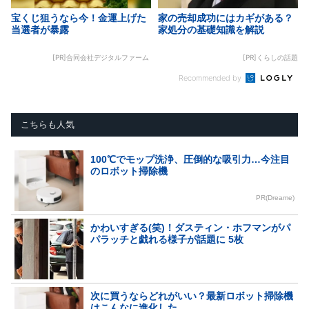
宝くじ狙うなら今！金運上げた
家の売却成功にはカギがある？
当選者が暴露
家処分の基礎知識を解説
[PR]合同会社デジタルファーム
[PR]くらしの話題
Recommended by
こちらも人気
100℃でモップ洗浄、圧倒的な吸引力…今注目
のロボット掃除機
PR(Dreame)
かわいすぎる(笑)！ダスティン・ホフマンがパ
パラッチと戯れる様子が話題に 5枚
次に買うならどれがいい？最新ロボット掃除機
はこんなに進化した