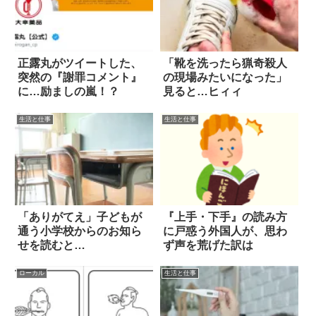
正露丸がツイートした、
「靴を洗ったら猟奇殺人
突然の『謝罪コメント』
の現場みたいになった」
に…励ましの嵐！？
見ると…ヒィィ
生活と仕事
生活と仕事
「ありがてえ」子どもが
『上手・下手』の読み方
通う小学校からのお知ら
に戸惑う外国人が、思わ
せを読むと…
ず声を荒げた訳は
ローカル
生活と仕事