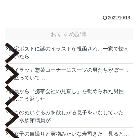
2022/10/18
おすすめ記事
自宅ポストに謎のイラストが投函され、一家で怯え
ていたら…
「イラッ」惣菜コーナーにスーツの男たちがぼーっ
と立っていて…
店員から『携帯会社の見直し』を勧められた男性
は…こう返した
イカのぬいぐるみを欲しがる息子をいなしていた
ら、水族館職員が
「女子の自撮りと実物みたいな寿司きた」見ると…