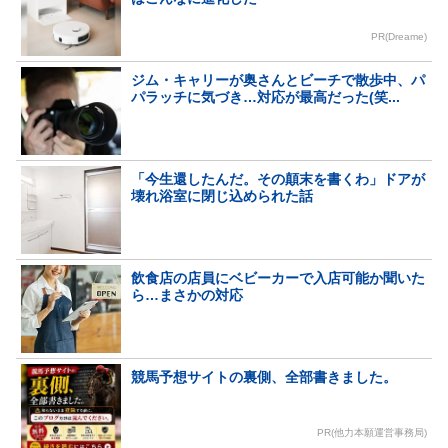
PR(Dreame)
ジム・キャリーが奥さんとビーチで散歩中、パ
パラッチに気づき…対応が最高だった(笑...
「今生還したんだ。その顛末を書くわ」ドアが
壊れ浴室に閉じ込められた話
飲食店の店員にベビーカーで入店可能か聞いた
ら…まさかの対応
競馬予想サイトの裏側、全部書きました。
PR(他力本願運営事務局)