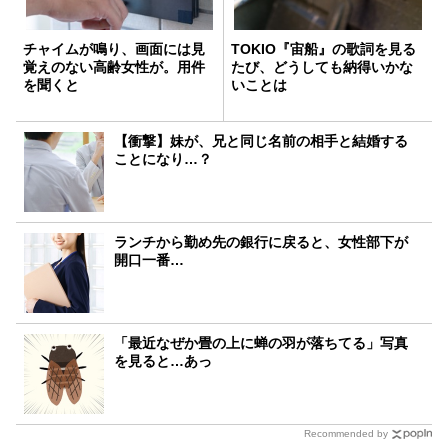
チャイムが鳴り、画面には見
TOKIO『宙船』の歌詞を見る
覚えのない高齢女性が。用件
たび、どうしても納得いかな
を聞くと
いことは
【衝撃】妹が、兄と同じ名前の相手と結婚する
ことになり…？
ランチから勤め先の銀行に戻ると、女性部下が
開口一番…
「最近なぜか畳の上に蝉の羽が落ちてる」写真
を見ると…あっ
Recommended by