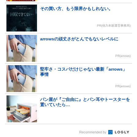
その買い方、もう限界かもしれない。
PR(他力本願運営事務局)
arrowsの頑丈さがとんでもないレベルに
PR(arrows)
堅牢さ・コスパだけじゃない最新「arrows」
事情
PR(arrows)
パン屋が『ご自由に』とパン耳やトースターを
置いていたら…
Recommended by