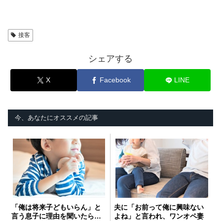
接客
シェアする
X
Facebook
LINE
今、あなたにオススメの記事
「俺は将来子どもいらん」と
夫に「お前って俺に興味ない
言う息子に理由を聞いたら…
よね」と言われ、ワンオペ妻