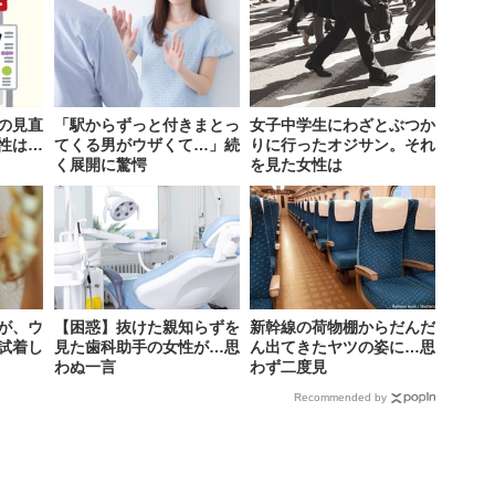
の見直
「駅からずっと付きまとっ
女子中学生にわざとぶつか
性は…
てくる男がウザくて…」続
りに行ったオジサン。それ
く展開に驚愕
を見た女性は
が、ウ
【困惑】抜けた親知らずを
新幹線の荷物棚からだんだ
試着し
見た歯科助手の女性が…思
ん出てきたヤツの姿に…思
わぬ一言
わず二度見
Recommended by