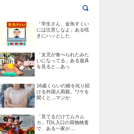
「学生さん、金魚すくい
には注意しなよ」ある呟
きにハッとした
「女児が食べられたみた
いになってる」ある遊具
を見ると…あっ
16歳くらいの娘を叱り続
ける外国人両親。ワケを
聞くと…マジか
「見てるだけでムカム
カ」TDL入口の荷物検査
で、ある一家が…