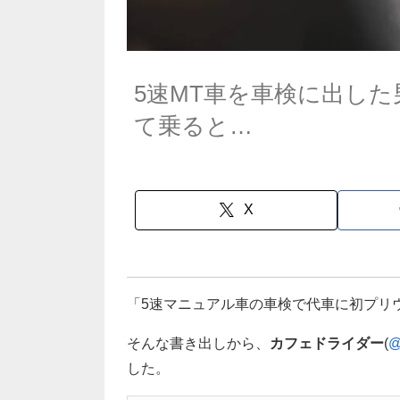
5速MT車を車検に出し
て乗ると…
X
「5速マニュアル車の車検で代車に初プリ
そんな書き出しから、
カフェドライダー
(
@
した。