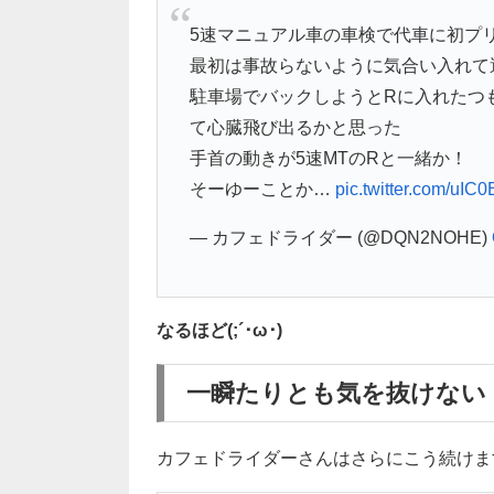
5速マニュアル車の車検で代車に初プ
最初は事故らないように気合い入れて
駐車場でバックしようとRに入れたつ
て心臓飛び出るかと思った
手首の動きが5速MTのRと一緒か！
そーゆーことか…
pic.twitter.com/uIC
— カフェドライダー (@DQN2NOHE)
なるほど(;´･ω･)
一瞬たりとも気を抜けない
カフェドライダーさんはさらにこう続けま