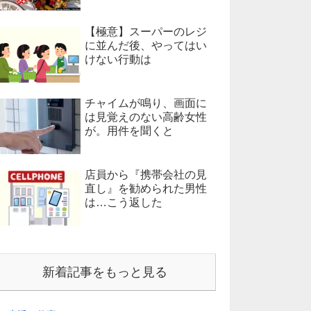
【極意】スーパーのレジ
に並んだ後、やってはい
けない行動は
チャイムが鳴り、画面に
は見覚えのない高齢女性
が。用件を聞くと
店員から『携帯会社の見
直し』を勧められた男性
は…こう返した
新着記事をもっと見る