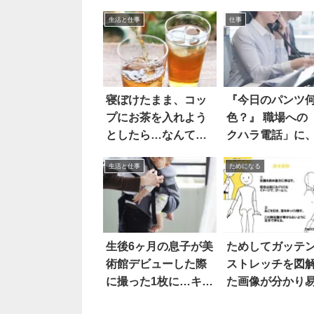
生活と仕事
仕事
寝ぼけたまま、コッ
『今日のパンツ
プにお茶を入れよう
色？』 職場への
としたら…なんてこ
クハラ電話」に
った！！
ある女性はこう
生活と仕事
ためになる
た！！
生後6ヶ月の息子が美
ためしてガッテ
術館デビューした際
ストレッチを図
に撮った1枚に…キュ
た画像が分かり
ン
て気持ちいいと