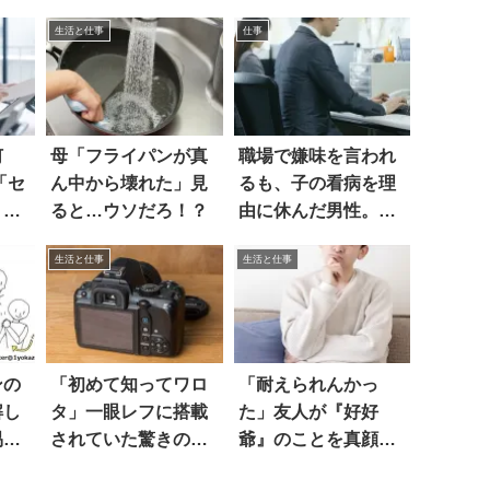
生活と仕事
仕事
何
母「フライパンが真
職場で嫌味を言われ
「セ
ん中から壊れた」見
るも、子の看病を理
、と
ると…ウソだろ！？
由に休んだ男性。そ
返し
の後…
生活と仕事
生活と仕事
ンの
「初めて知ってワロ
「耐えられんかっ
解し
タ」一眼レフに搭載
た」友人が『好好
易く
されていた驚きの機
爺』のことを真顔
話題
能は
で…