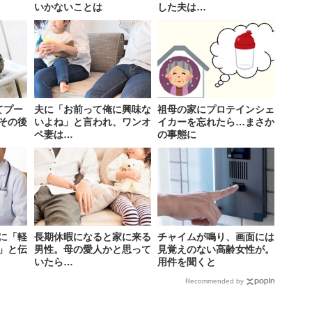
いかないことは
した夫は…
てプー
夫に「お前って俺に興味な
祖母の家にプロテインシェ
その後
いよね」と言われ、ワンオ
イカーを忘れたら…まさか
ペ妻は…
の事態に
に「軽
長期休暇になると家に来る
チャイムが鳴り、画面には
」と伝
男性。母の愛人かと思って
見覚えのない高齢女性が。
いたら…
用件を聞くと
Recommended by