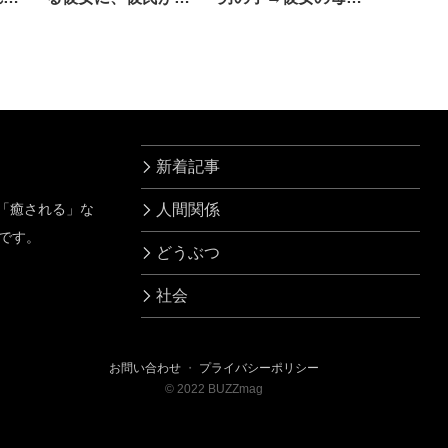
した案は…！
直談判した結果…
新着記事
」「癒される」な
人間関係
です。
どうぶつ
社会
お問い合わせ
・
プライバシーポリシー
©
2022
BUZZmag