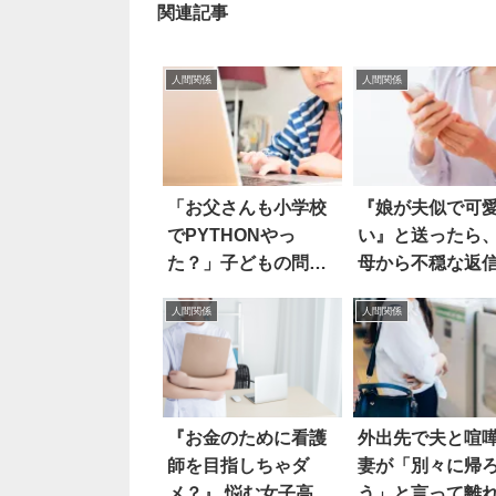
関連記事
人間関係
人間関係
「お父さんも小学校
『娘が夫似で可
でPYTHONやっ
い』と送ったら
た？」子どもの問い
母から不穏な返
かけに父は…
困惑していると
人間関係
人間関係
『お金のために看護
外出先で夫と喧
師を目指しちゃダ
妻が「別々に帰
メ？』 悩む女子高生
う」と言って離