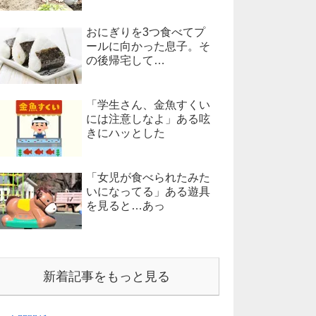
おにぎりを3つ食べてプ
ールに向かった息子。そ
の後帰宅して…
「学生さん、金魚すくい
には注意しなよ」ある呟
きにハッとした
「女児が食べられたみた
いになってる」ある遊具
を見ると…あっ
新着記事をもっと見る