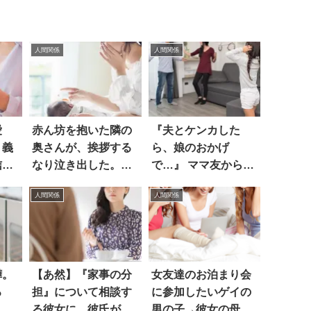
人間関係
人間関係
愛
赤ん坊を抱いた隣の
『夫とケンカした
、義
奥さんが、挨拶する
ら、娘のおかげ
信。
なり泣き出した。驚
で…』 ママ友から聞
…
いて事情を聞くと…
いた話に凍りついた
人間関係
人間関係
嘩。
【あ然】『家事の分
女友達のお泊まり会
ろ
担』について相談す
に参加したいゲイの
れる
る彼女に、彼氏が出
男の子→彼女の母に