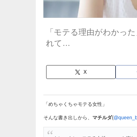
「モテる理由がわかった
れて…
X
「めちゃくちゃモテる女性」
そんな書き出しから、
マチルダ
(
@queen_bi