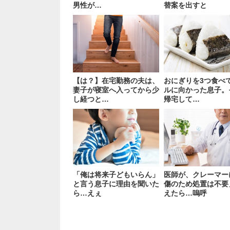
男性が…
替案を出すと
【は？】在宅勤務の夫は、
おにぎりを3つ食べ
妻子が寝室へ入ってから少
ルに向かった息子。
し経つと…
帰宅して…
「俺は将来子どもいらん」
医師が、クレーマー
と言う息子に理由を聞いた
傷のため処置は不要
ら…えぇ
えたら…嗚呼