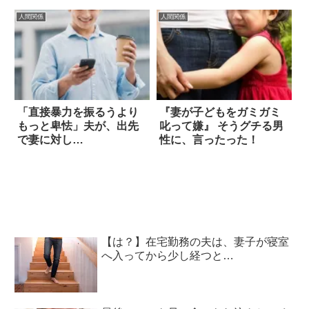
人間関係
人間関係
「直接暴力を振るうより
『妻が子どもをガミガミ
もっと卑怯」夫が、出先
叱って嫌』 そうグチる男
で妻に対し…
性に、言ったった！
【は？】在宅勤務の夫は、妻子が寝室
へ入ってから少し経つと…