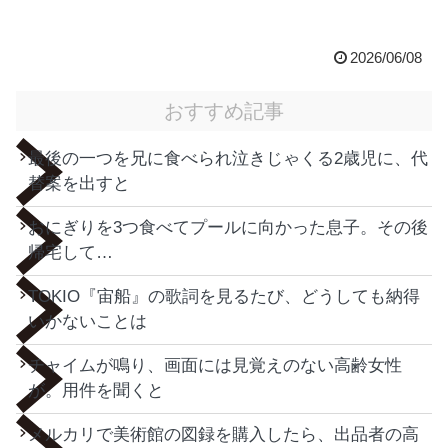
2026/06/08
おすすめ記事
最後の一つを兄に食べられ泣きじゃくる2歳児に、代
替案を出すと
おにぎりを3つ食べてプールに向かった息子。その後
帰宅して…
TOKIO『宙船』の歌詞を見るたび、どうしても納得
いかないことは
チャイムが鳴り、画面には見覚えのない高齢女性
が。用件を聞くと
メルカリで美術館の図録を購入したら、出品者の高