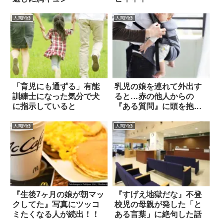
人間関係
人間関係
「育児にも通ずる」有能
乳児の娘を連れて外出す
訓練士になった気分で犬
ると…赤の他人からの
に指示していると
『ある質問』に頭を抱え
た話
人間関係
人間関係
『生後7ヶ月の娘が朝マッ
『すげえ地獄だな』不登
クしてた』写真にツッコ
校児の母親が発した「と
ミたくなる人が続出！！
ある言葉」に絶句した話