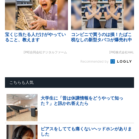
宝くじ当たる人だけがやってい
コンビニで買うのは損！たばこ
ること、教えます
税なしの新型タバコが爆売れ中
[PR]合同会社デジタルファーム
[PR]株式会社HAL
Recommended by
こちらも人気
大学生に「昔は休講情報をどうやって知っ
た？」と訊かれ答えたら
ピアスをしてても痛くないヘッドホンがありま
した