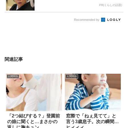
PR(くらしの話題)
Recommended by
関連記事
人間関係
人間関係
「2つ結びする？」登園前
窓際で「ねぇ見てて」と
の娘に聞くと…まさかの
言う3歳息子。次の瞬間…
返しに胸キュン
ヒィィィ