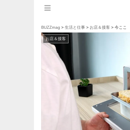
BUZZmag
>
生活と仕事
>
お店＆接客
> 今ここ
お店＆接客