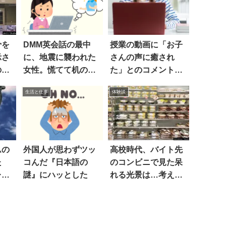
骨を
DMM英会話の最中
授業の動画に「お子
示さ
に、地震に襲われた
さんの声に癒され
の出
女性。慌てて机の下
た」とのコメント
失っ
に潜った結果…！
が。しかし
生活と仕事
体験談
ムの
外国人が思わずツッ
高校時代、バイト先
た
コんだ『日本語の
のコンビニで見た呆
レ
謎』にハッとした
れる光景は…考えさ
！
せられる話