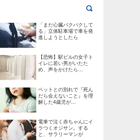
「まだ心臓バクバクして
る」立体駐車場で車を発
進しようとしたら
【恐怖】駅ビルの女子ト
イレに若い男がいたた
め、声をかけたら…
ペットとの別れで『死ん
だら会えないこと』を理
解した4歳児が…
電車で泣く赤ちゃんにイ
ラつくオジサン。する
と、サラリーマンが