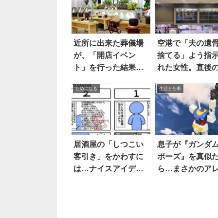
近所に出来た葬儀場
空港で「夫の遺
が、「開店イベン
捨てる」よう指
ト」を行った結果…
れた女性。直後
これはレア！！
来事に、言葉を
ためになる
生活と仕事
た
居酒屋の「しつこい
息子が『ガンダ
客引き」をかわすに
ポーズ』を真似
は…ナイスアイデア
ら…まさかのア
に称賛の声！
と、完全に一致