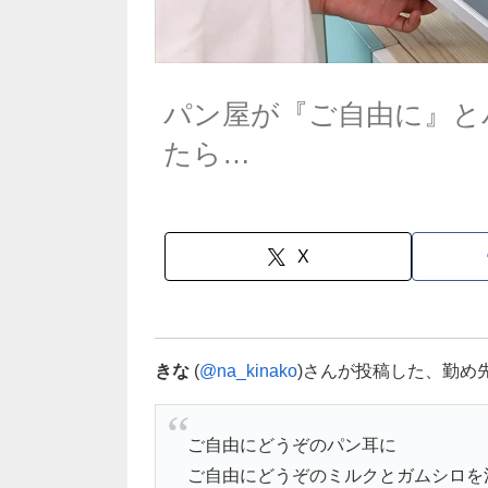
パン屋が『ご自由に』と
たら…
X
きな
(
@na_kinako
)さんが投稿した、勤め
ご自由にどうぞのパン耳に
ご自由にどうぞのミルクとガムシロを