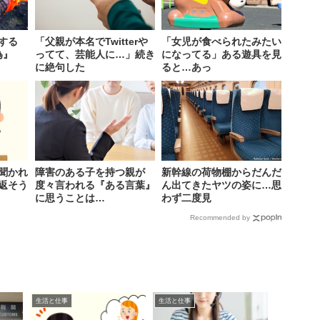
する
「父親が本名でTwitterや
「女児が食べられたみたい
為』
ってて、芸能人に…」続き
になってる」ある遊具を見
に絶句した
ると…あっ
聞かれ
障害のある子を持つ親が
新幹線の荷物棚からだんだ
返そう
度々言われる『ある言葉』
ん出てきたヤツの姿に…思
に思うことは…
わず二度見
Recommended by
生活と仕事
生活と仕事