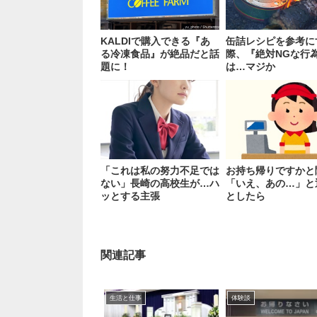
KALDIで購入できる『あ
缶詰レシピを参考に
る冷凍食品』が絶品だと話
際、『絶対NGな行
題に！
は…マジか
「これは私の努力不足では
お持ち帰りですかと
ない」長崎の高校生が…ハ
「いえ、あの…」と
ッとする主張
としたら
関連記事
生活と仕事
体験談