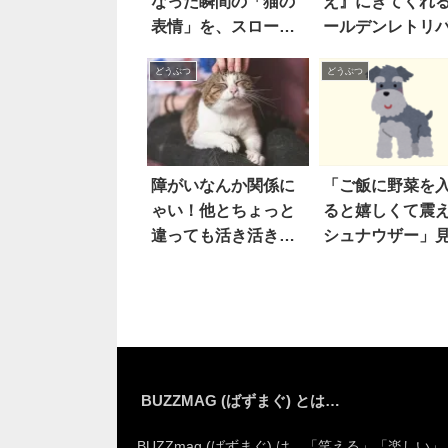
なった瞬間の「猫の
え』にきてくれ
表情」を、スロー再
ールデンレトリ
生で見てみた結
ー。さらには…
どうぶつ
どうぶつ
果！？
なお手伝いまで
障がいなんか関係に
「ご飯に野菜を
ゃい！他とちょっと
ると嬉しくて震
違っても活き活きと
シュナウザー」
生きる猫たち 17枚
と…
BUZZMAG (ばずまぐ) とは…
BUZZmag (ばずまぐ) は、「笑える」「楽しい