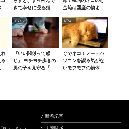
るゴ
らすと、すっ飛んで
箱！韓国のネコの貯
バ
きて幸せに浸る猫が
金箱は国産の物より
こん
かわいすぎる
ワイルドだった
どうぶつ
どうぶつ
！！
入れ
『いい関係って感
ぐでネコ！ノートパ
える
じ』 ヨチヨチ歩きの
ソコンを譲る気がな
見る
男の子を見守る「相
いモフモフの物体が
棒」の姿にホッコ
かわいすぎる
リ！
新着記事
」「癒される」な
人間関係