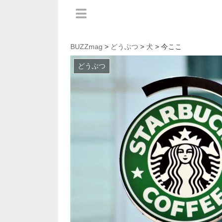
BUZZmag
>
どうぶつ
>
犬
> 今ここ
どうぶつ