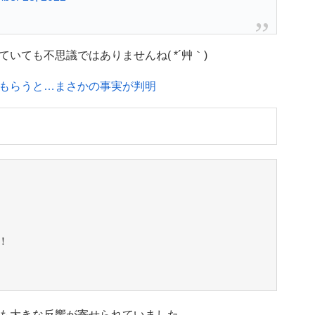
いても不思議ではありませんね( *´艸｀)
もらうと…まさかの事実が判明
！
も大きな反響が寄せられていました。