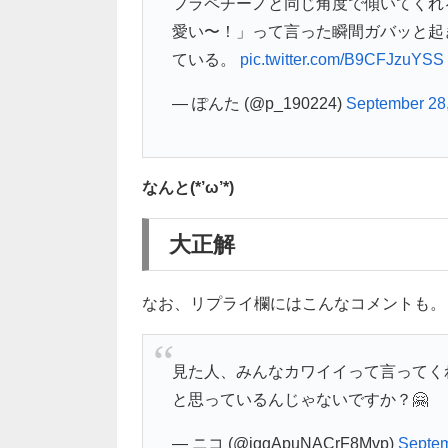
フラペチーノと同じ角度で傾いてくれ
愛い〜！」って言った瞬間ガバッと起
ている。
pic.twitter.com/B9CFJzuYSS
— ぽんた (@p_190224)
September 28
なんと(*’ω’*)
大正解
なお、リプライ欄にはこんなコメントも。
見た人、みんなカワイイって言ってく
と思っているんじゃないですか？🤗
— ニコ (@iggApuNACrF8Mvp)
Septem