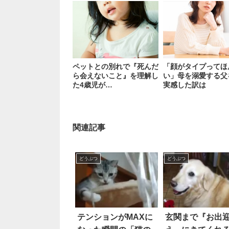
ペットとの別れで『死んだ
「顔がタイプってほ
ら会えないこと』を理解し
い」母を溺愛する父
た4歳児が…
実感した訳は
関連記事
どうぶつ
どうぶつ
テンションがMAXに
玄関まで『お出