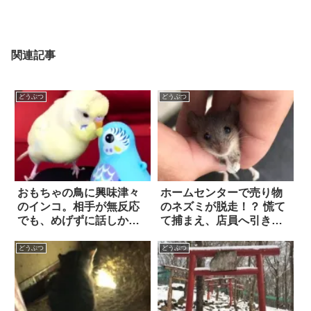
関連記事
どうぶつ
どうぶつ
おもちゃの鳥に興味津々
ホームセンターで売り物
のインコ。相手が無反応
のネズミが脱走！？ 慌て
でも、めげずに話しかけ
て捕まえ、店員へ引き渡
る姿が…可愛すぎる！！
すと…
どうぶつ
どうぶつ