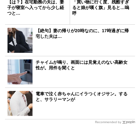
【は？】在宅勤務の夫は、妻
「買い物に行く度、残酷すぎ
子が寝室へ入ってから少し経
ると娘が嘆く旗」見ると…嗚
つと…
呼
【絶句】妻の帰りが20時なのに、17時過ぎに帰
宅した夫は…
チャイムが鳴り、画面には見覚えのない高齢女
性が。用件を聞くと
電車で泣く赤ちゃんにイラつくオジサン。する
と、サラリーマンが
Recommended by