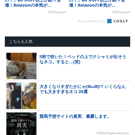
場！Amazonの本気が...
場！Amazonの本気が...
[PR]Amazon
[PR]Amazon
Recommended by
こちらも人気
5秒で吹いた！ベッドの上でクシャミが出そう
なネコ。すると…(笑)
大きくなりすぎたかにゃ(ΦωΦ)!? いくらなん
でも大きすぎるネコ 26選
競馬予想サイトの真実、暴露します。
PR(BettingBreakDown)