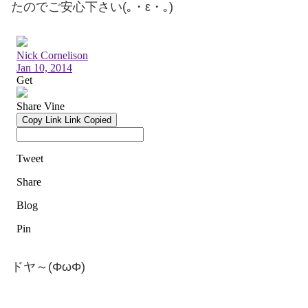
たのでご安心下さい(｡・ε・｡)
ドヤ～(ΦωΦ)