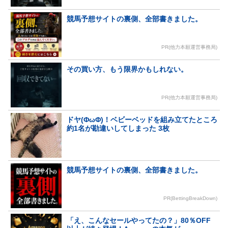
競馬予想サイトの裏側、全部書きました。
PR(他力本願運営事務局)
その買い方、もう限界かもしれない。
PR(他力本願運営事務局)
ドヤ(ΦωΦ)！ベビーベッドを組み立てたところ
約1名が勘違いしてしまった 3枚
競馬予想サイトの裏側、全部書きました。
PR(BettingBreakDown)
「え、こんなセールやってたの？」80％OFF