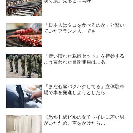
嘆く旗」見ると…嗚呼
「日本人はタコを食べるのか」と驚い
ていたフランス人。でも
『使い慣れた裁縫セット』を持参する
よう言われた自衛隊員は…あ
「まだ心臓バクバクしてる」立体駐車
場で車を発進しようとしたら
【恐怖】駅ビルの女子トイレに若い男
がいたため、声をかけたら…