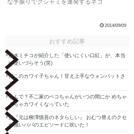
な手振りでクシャミを連発するネコ
2014/09/09
おすすめ記事
清水ミチコが紹介した「使いにくい口紅」が、本当
に使いづらそう(笑)
何このカワイ子ちゃん！甘え上手なウォンバットさ
ん
なんで？不二家のペコちゃんがいつの間にか めちゃ
くちゃカワイくなっていた
妻『元は柳澤慎吾のネタらしい』 おむつ替えのクセ
が強いパパのエピソードに吹いた！