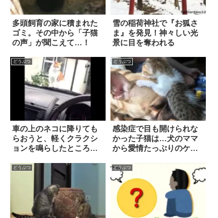
多頭飼育の家に積まれた
雪の稲荷神社で『お狐さ
ゴミ。その中から「子猫
ま』を発見！神々しい光
の声」が聞こえて…！
景に目を奪われる
どうぶつ
どうぶつ
車の上のネコに降りても
感染症で目も開けられな
らおうと、軽くクラクシ
かった子猫は…犬のママ
ョンを鳴らしたところ…
から愛情たっぷりのケア
(笑)
を与えてもらい、すっか
り生まれ変わった！
どうぶつ
どうぶつ