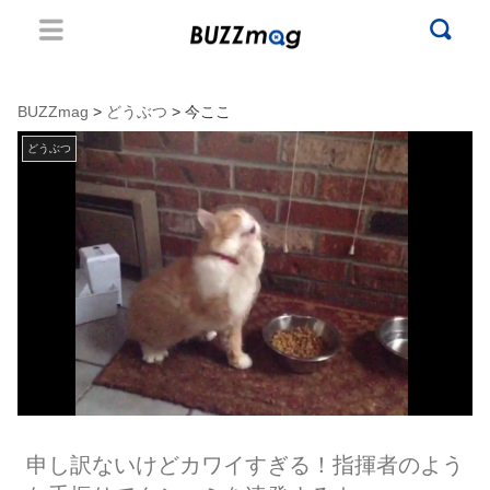
BUZZmag
>
どうぶつ
> 今ここ
どうぶつ
申し訳ないけどカワイすぎる！指揮者のよう