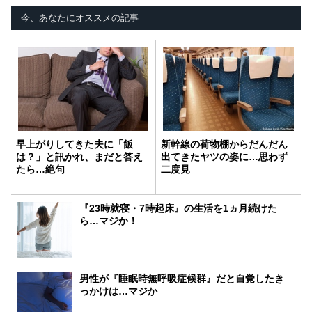
今、あなたにオススメの記事
早上がりしてきた夫に「飯
新幹線の荷物棚からだんだん
は？」と訊かれ、まだと答え
出てきたヤツの姿に…思わず
たら…絶句
二度見
『23時就寝・7時起床』の生活を1ヵ月続けた
ら…マジか！
男性が『睡眠時無呼吸症候群』だと自覚したき
っかけは…マジか