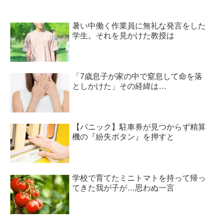
暑い中働く作業員に無礼な発言をした
学生。それを見かけた教授は
「7歳息子が家の中で窒息して命を落
としかけた」その経緯は…
【パニック】駐車券が見つからず精算
機の『紛失ボタン』を押すと
学校で育てたミニトマトを持って帰っ
てきた我が子が…思わぬ一言