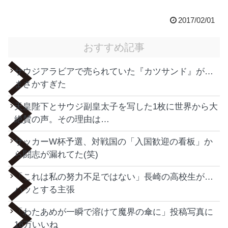
2017/02/01
おすすめ記事
サウジアラビアで売られていた『カツサンド』が…
まさかすぎた
天皇陛下とサウジ副皇太子を写した1枚に世界から大
絶賛の声。その理由は…
サッカーW杯予選、対戦国の「入国歓迎の看板」か
ら闘志が漏れてた(笑)
「これは私の努力不足ではない」長崎の高校生が…
ハッとする主張
「わたあめが一瞬で溶けて魔界の傘に」投稿写真に
16万いいね