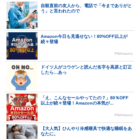
自殺直前の友人から、電話で「今までありがと
う」と言われたので
Amazon今日も見逃せない！80%OFF以上が
続々登場
PR(Amazon)
ドイツ人がコウゲンと読んだ名字を高原と訂正
したら…あっ
「え、こんなセールやってたの？」80％OFF
以上が続々登場！Amazonの本気が...
PR(Amazon)
【大人気】ひんやり冷感寝具で快適な睡眠をあ
なたに。