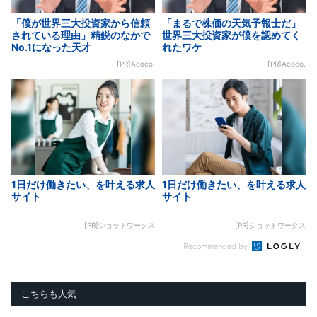
「僕が世界三大投資家から信頼
「まるで株価の天気予報士だ」
されている理由」精鋭のなかで
世界三大投資家が僕を認めてく
No.1になった天才
れたワケ
[PR]Acoco.
[PR]Acoco.
1日だけ働きたい、を叶える求人
1日だけ働きたい、を叶える求人
サイト
サイト
[PR]ショットワークス
[PR]ショットワークス
Recommended by
こちらも人気