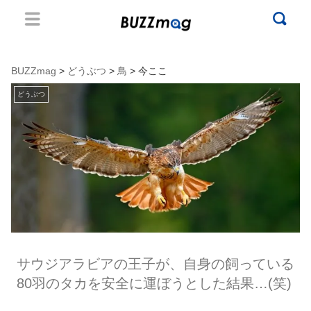
BUZZmag
>
どうぶつ
>
鳥
> 今ここ
どうぶつ
サウジアラビアの王子が、自身の飼っている
80羽のタカを安全に運ぼうとした結果…(笑)