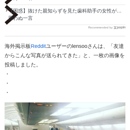
【困惑】抜けた親知らずを見た歯科助手の女性が…
思わぬ一言
Recommended by
海外掲示板
Reddit
ユーザーのlensooさんは、「友達
からこんな写真が送られてきた」と、一枚の画像を
投稿しました。
・
・
・