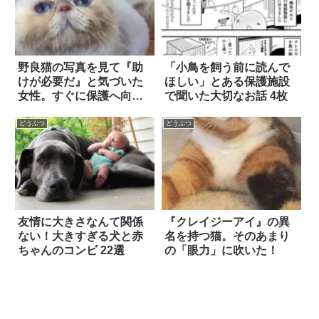
野良猫の写真を見て『助
「小鳥を飼う前に読んで
けが必要だ』と気づいた
ほしい」とある保護施設
女性。すぐに保護へ向か
で聞いた大切なお話 4枚
うと…
どうぶつ
どうぶつ
友情に大きさなんて関係
『クレイジーアイ』の異
ない！大きすぎる犬と赤
名を持つ猫。そのあまり
ちゃんのコンビ 22選
の「眼力」に吹いた！