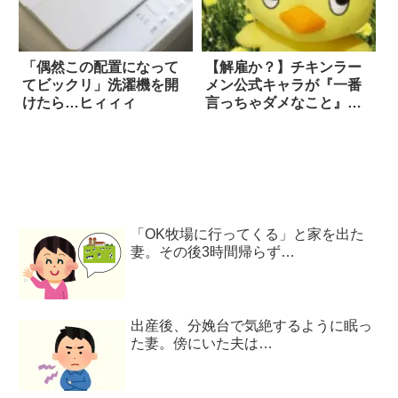
「偶然この配置になって
【解雇か？】チキンラー
てビックリ」洗濯機を開
メン公式キャラが『一番
けたら…ヒィィィ
言っちゃダメなこと』を
呟いたと話題に
「OK牧場に行ってくる」と家を出た
妻。その後3時間帰らず…
出産後、分娩台で気絶するように眠っ
た妻。傍にいた夫は…