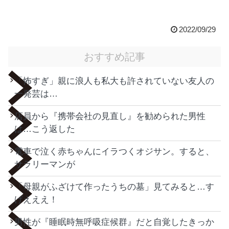
2022/09/29
おすすめ記事
「怖すぎ」親に浪人も私大も許されていない友人の
一発芸は…
店員から『携帯会社の見直し』を勧められた男性
は…こう返した
電車で泣く赤ちゃんにイラつくオジサン。すると、
サラリーマンが
「母親がふざけて作ったうちの墓」見てみると…す
げえええ！
男性が『睡眠時無呼吸症候群』だと自覚したきっか