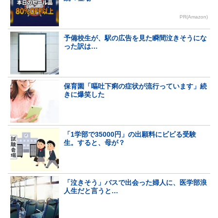
PR(Amazon)
予備校生が、駅の広告を見た瞬間泣きそうにな
った訳は…
保育園「嘔吐下痢の症状が流行っています」続
きに爆笑した
「1学部で35000円」の出願料にビビる受験
生。すると、母が？
「泣きそう」バスで出会った婦人に、医学部浪
人生だと言うと…