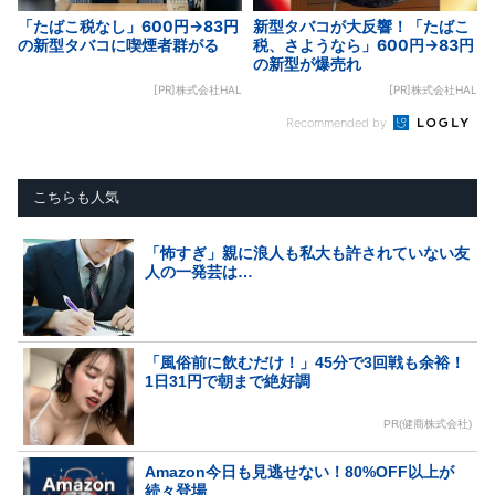
「たばこ税なし」600円→83円
新型タバコが大反響！「たばこ
の新型タバコに喫煙者群がる
税、さようなら」600円→83円
の新型が爆売れ
[PR]株式会社HAL
[PR]株式会社HAL
Recommended by
こちらも人気
「怖すぎ」親に浪人も私大も許されていない友
人の一発芸は…
「風俗前に飲むだけ！」45分で3回戦も余裕！
1日31円で朝まで絶好調
PR(健商株式会社)
Amazon今日も見逃せない！80%OFF以上が
続々登場