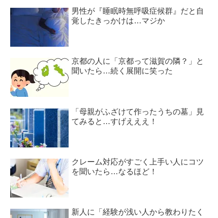
男性が『睡眠時無呼吸症候群』だと自
覚したきっかけは…マジか
京都の人に「京都って滋賀の隣？」と
聞いたら…続く展開に笑った
「母親がふざけて作ったうちの墓」見
てみると…すげえええ！
クレーム対応がすごく上手い人にコツ
を聞いたら…なるほど！
新人に「経験が浅い人から教わりたく