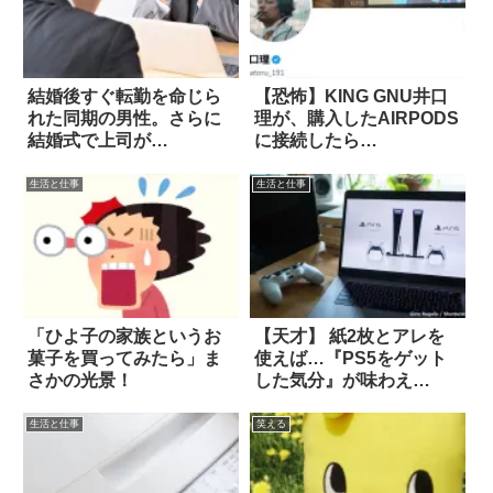
結婚後すぐ転勤を命じら
【恐怖】KING GNU井口
れた同期の男性。さらに
理が、購入したAIRPODS
結婚式で上司が…
に接続したら…
生活と仕事
生活と仕事
「ひよ子の家族というお
【天才】 紙2枚とアレを
菓子を買ってみたら」ま
使えば…『PS5をゲット
さかの光景！
した気分』が味わえ
る！？
生活と仕事
笑える