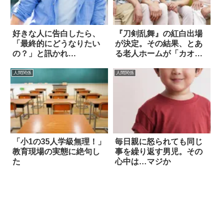
好きな人に告白したら、
『刀剣乱舞』の紅白出場
「最終的にどうなりたい
が決定。その結果、とあ
の？」と訊かれ…
る老人ホームが「カオス
なこと」に！？
人間関係
人間関係
「小1の35人学級無理！」
毎日親に怒られても同じ
教育現場の実態に絶句し
事を繰り返す男児。その
た
心中は…マジか