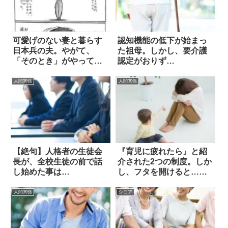
可愛げのない妻と暮らす
認知機能の低下が始まっ
日本兵の夫。やがて、
た祖母。しかし、要介護
「そのとき」がやってき
認定がおりず…
た 15枚
人間関係
人間関係
【絶句】人格者の生徒会
『育児に疲れたら』と紹
長が、全校生徒の前で話
介された2つの制度。しか
し始めた事は…
し、フタを開けると…絶
句した
人間関係
シニア