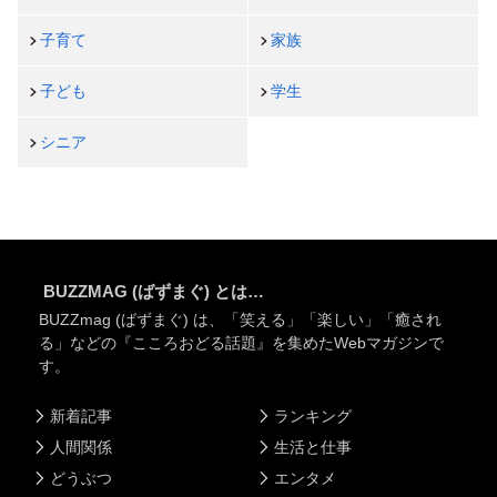
子育て
家族
子ども
学生
シニア
BUZZMAG (ばずまぐ) とは…
BUZZmag (ばずまぐ) は、「笑える」「楽しい」「癒され
る」などの『こころおどる話題』を集めたWebマガジンで
す。
新着記事
ランキング
人間関係
生活と仕事
どうぶつ
エンタメ