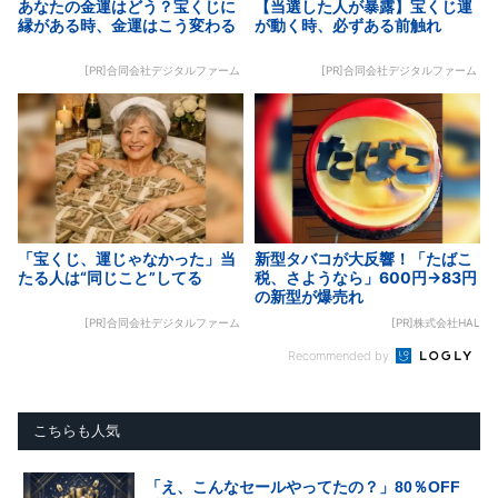
あなたの金運はどう？宝くじに
【当選した人が暴露】宝くじ運
縁がある時、金運はこう変わる
が動く時、必ずある前触れ
[PR]合同会社デジタルファーム
[PR]合同会社デジタルファーム
「宝くじ、運じゃなかった」当
新型タバコが大反響！「たばこ
たる人は“同じこと”してる
税、さようなら」600円→83円
の新型が爆売れ
[PR]合同会社デジタルファーム
[PR]株式会社HAL
Recommended by
こちらも人気
「え、こんなセールやってたの？」80％OFF