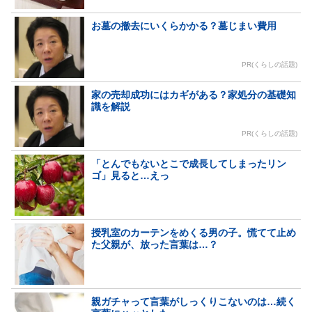
お墓の撤去にいくらかかる？墓じまい費用
PR(くらしの話題)
家の売却成功にはカギがある？家処分の基礎知
識を解説
PR(くらしの話題)
「とんでもないとこで成長してしまったリン
ゴ」見ると…えっ
授乳室のカーテンをめくる男の子。慌てて止め
た父親が、放った言葉は…？
親ガチャって言葉がしっくりこないのは…続く