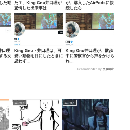
した動
た？」King Gnu井口理が
が、購入したAirPodsに接
驚愕した出来事は
続したら…
u井口理
King Gnu・井口理は、可
King Gnu井口理が、散歩
する女
愛い動物を目にしたときに
中に警察官から声をかけら
思わず…
れ…
Recommended by
エンタメ
エンタメ