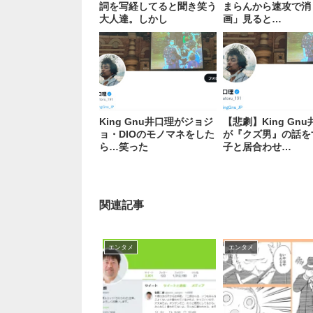
詞を写経してると聞き笑う
まらんから速攻で消
大人達。しかし
画」見ると…
King Gnu井口理がジョジ
【悲劇】King Gn
ョ・DIOのモノマネをした
が『クズ男』の話を
ら…笑った
子と居合わせ…
関連記事
エンタメ
エンタメ