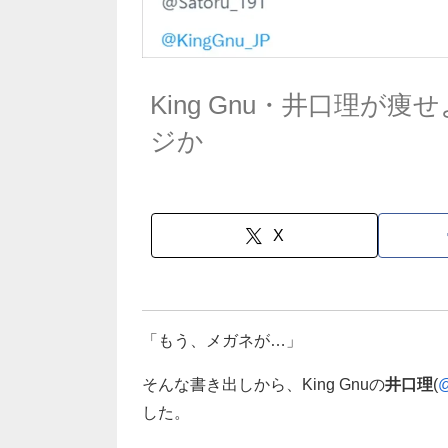
King Gnu・井口理が
ジか
X
「もう、メガネが…」
そんな書き出しから、King Gnuの
井口理
(
@
した。