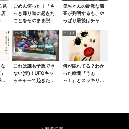
る見
ごめん笑った！「さ
鬼ちゃんの硬派な職
る店
っき帰り道に起きた
業が判明するも、や
ング
ことをそのまま説明
っぱり最後はチャラ
！？
するぜ」
い(笑)
エンタメ
エンタメ
えな
これは誰も予想でき
何が隠れてる？わか
て』
ない(笑)！UFOキャ
った瞬間『うぉ
が経
ッチャーで起きた衝
～！』とスッキリす
仕打
撃の結末
る だまし絵が話題に