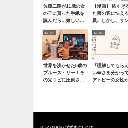
佐藤二朗が11歳の女
【漫画】 怖すぎ
の子に貰った手紙を
た目の客に怯え
読んだら…嬉しいけ
員。しかし、サ
ど切ない！
ラスを取ったら
エンタメ
エンタメ
4枚
世界を沸かせた5歳の
『理解してもら
ブルース・リー！そ
い辛さを分かっ
の完コピに圧倒され
アトピーの女性
る
験した、ひどい
ちの数々
BUZZMAG (ばずまぐ) とは…