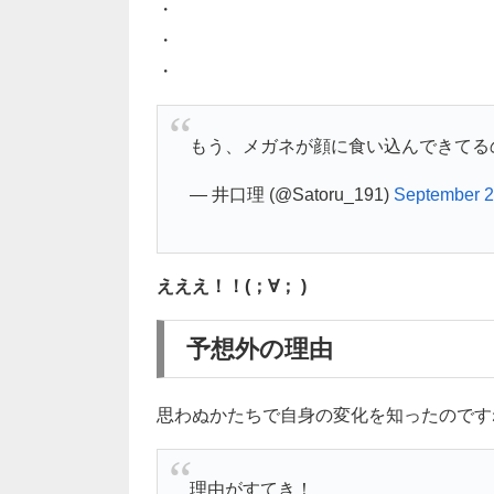
・
・
・
もう、メガネが顔に食い込んできてる
— 井口理 (@Satoru_191)
September 2
えええ！！(；∀； )
予想外の理由
思わぬかたちで自身の変化を知ったのですね
理由がすてき！