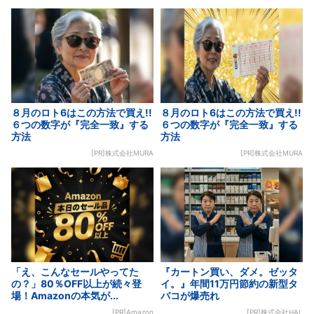
８月のロト6はこの方法で買え!!
８月のロト6はこの方法で買え!!
６つの数字が『完全一致』する
６つの数字が『完全一致』する
方法
方法
[PR]株式会社MURA
[PR]株式会社MURA
「え、こんなセールやってた
『カートン買い、ダメ。ゼッタ
の？」80％OFF以上が続々登
イ。』年間11万円節約の新型タ
場！Amazonの本気が...
バコが爆売れ
[PR]Amazon
[PR]株式会社HAL