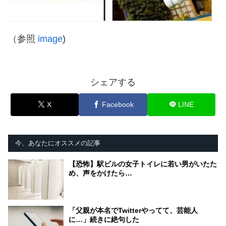
（参照
image
)
シェアする
X
Facebook
LINE
今、あなたにオススメの記事
【恐怖】駅ビルの女子トイレに若い男がいたた
め、声をかけたら…
「父親が本名でTwitterやってて、芸能人
に…」続きに絶句した