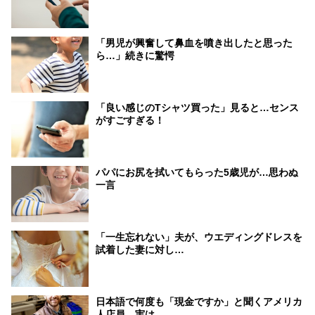
「男児が興奮して鼻血を噴き出したと思った
ら…」続きに驚愕
「良い感じのTシャツ買った」見ると…センス
がすごすぎる！
パパにお尻を拭いてもらった5歳児が…思わぬ
一言
「一生忘れない」夫が、ウエディングドレスを
試着した妻に対し…
日本語で何度も「現金ですか」と聞くアメリカ
人店員。実は…