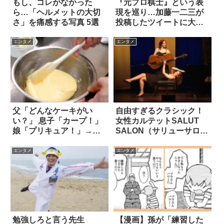
もし、コレがなかった
『元プロ棋士』という表
ら…「ヘルメットの大切
現を巡り…加藤一二三が
さ」を痛感する写真 5選
投稿したツイートに大反
響
エンタメ
エンタメ
父「どんなケーキがい
自由すぎるクラシック！
い？」 息子「カープ！」
女性カルテットSALUT
娘「プリキュア！」→結
SALON（サリューサロ
果…(笑)
ン）がスゴイ
エンタメ
エンタメ
勉強しろと言う先生
【漫画】孫が「練習した