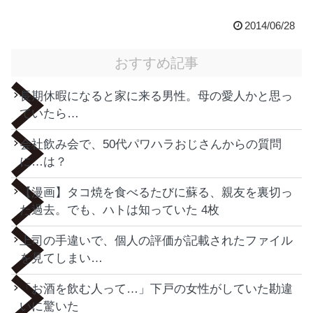
2014/06/28
おすすめ記事
長期休暇になると家に来る男性。母の愛人かと思っ
ていたら…
会社飲み会で、50代パワハラおじさんからの質問
に…は？
【漫画】タコ焼を食べるたびに蘇る、親友を裏切っ
た過去。でも、ハトは知っていた 4枚
上司の手違いで、個人の評価が記載されたファイル
を見てしまい…
「お酒を飲む人って…」下戸の女性がしていた勘違
いに驚いた