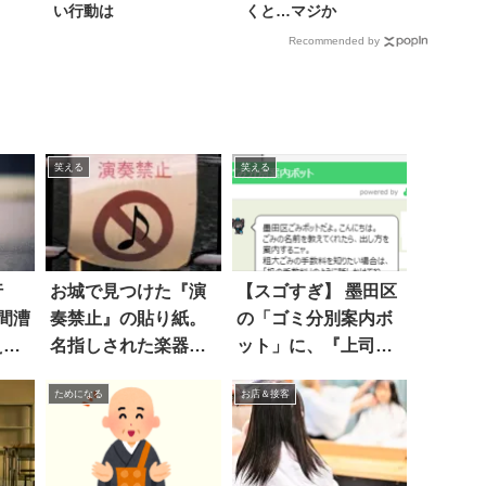
い行動は
くと…マジか
Recommended by
笑える
笑える
行
お城で見つけた『演
【スゴすぎ】 墨田区
間漕
奏禁止』の貼り紙。
の「ゴミ分別案内ボ
えた
名指しされた楽器に
ット」に、『上司の
吹いた！
捨て方』を聞いた
ためになる
お店＆接客
ら？