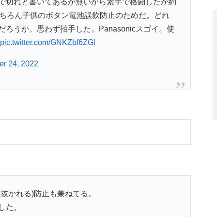
で切れと書いてあるが無いから素手で格闘したが約
もちろん子供のボタン電池誤飲防止のためだ。どれ
うか。思わず拍手した。Panasonicスゴイ。使
pic.twitter.com/GNKZbf6ZGl
r 24, 2022
抜かれる)防止も兼ねてる。
した。