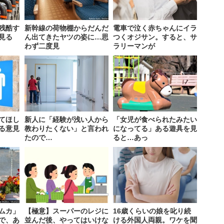
残酷す
新幹線の荷物棚からだんだ
電車で泣く赤ちゃんにイラ
見る
ん出てきたヤツの姿に…思
つくオジサン。すると、サ
わず二度見
ラリーマンが
てほし
新人に「経験が浅い人から
「女児が食べられたみたい
る意見
教わりたくない」と言われ
になってる」ある遊具を見
たので…
ると…あっ
ムカ」
【極意】スーパーのレジに
16歳くらいの娘を叱り続
査で、あ
並んだ後、やってはいけな
ける外国人両親。ワケを聞