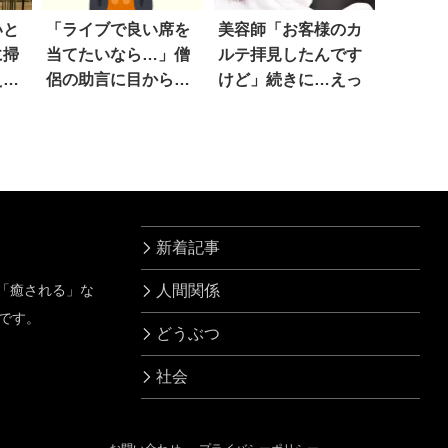
いと
「ライブで良い席を
美容師「お客様のカ
に掃
当てたいなら…」僧
ルテ拝見したんです
えた
侶の助言に目からウ
けど」続きに…えっ
ロコ
新着記事
」「癒される」な
人間関係
です。
どうぶつ
社会