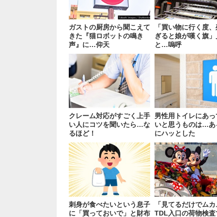
ガストの厨房から聞こえて
「買い物に行く度、
きた『猫ロボットの鳴き
ぎると娘が嘆く旗」
声』に…仰天
と…嗚呼
クレーム対応がすごく上手
男性用トイレにあっ
い人にコツを聞いたら…な
いと思うものは…あ
るほど！
にハッとした
刺身が食べたいという息子
「見てるだけでムカ
に「買っておいで」と財布
TDL入口の荷物検