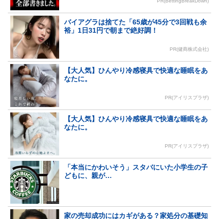
PR(BettingBreakDown)
バイアグラは捨てた「65歳が45分で3回戦も余
裕」1日31円で朝まで絶好調！
PR(健商株式会社)
【大人気】ひんやり冷感寝具で快適な睡眠をあ
なたに。
PR(アイリスプラザ)
【大人気】ひんやり冷感寝具で快適な睡眠をあ
なたに。
PR(アイリスプラザ)
「本当にかわいそう」スタバにいた小学生の子
どもに、親が…
家の売却成功にはカギがある？家処分の基礎知