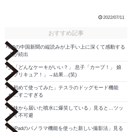
2022/07/11
おすすめ記事
8/6の中国新聞の縦読みが上手い上に深くて感動する
人が続出
父「どんなケーキがいい？」 息子「カープ！」 娘
「プリキュア！」→結果…(笑)
「初めて使ってみた」テスラのドッグモード機能
が…すごすぎる
「妹から届いた噴水に爆笑している」見ると…ツッ
コミ不可避
「iPadのパノラマ機能を使った新しい撮影法」見る