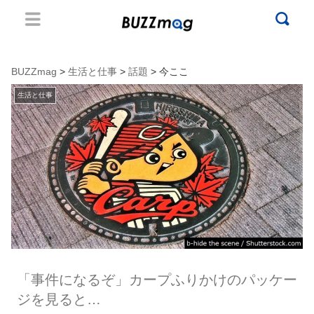
BUZZmag
>
生活と仕事
>
話題
> 今ここ
生活と仕事
「事件になるぞ」カープふりかけのパッケー
ジを見ると…