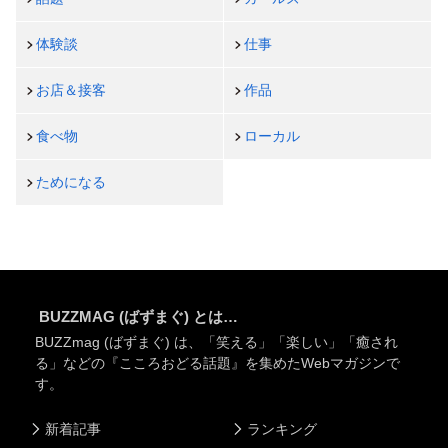
体験談
仕事
お店＆接客
作品
食べ物
ローカル
ためになる
BUZZMAG (ばずまぐ) とは…
BUZZmag (ばずまぐ) は、「笑える」「楽しい」「癒され
る」などの『こころおどる話題』を集めたWebマガジンで
す。
新着記事
ランキング