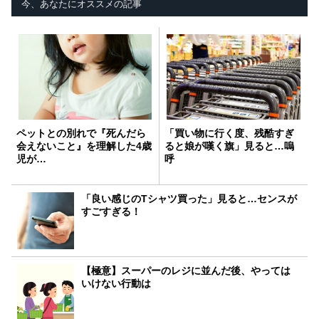
今、あなたにオススメの記事
ペットとの別れで『死んだら
「買い物に行く度、残酷すぎ
会えないこと』を理解した4歳
ると娘が嘆く旗」見ると…嗚
児が…
呼
「良い感じのTシャツ買った」見ると…センスが
すごすぎる！
【極意】スーパーのレジに並んだ後、やっては
いけない行動は