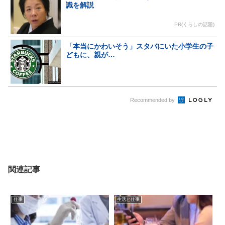
識を解説
PR(くらしの話題)
「本当にかわいそう」スタバにいた小学生の子
どもに、親が…
Recommended by
関連記事
仕事
生活と仕事