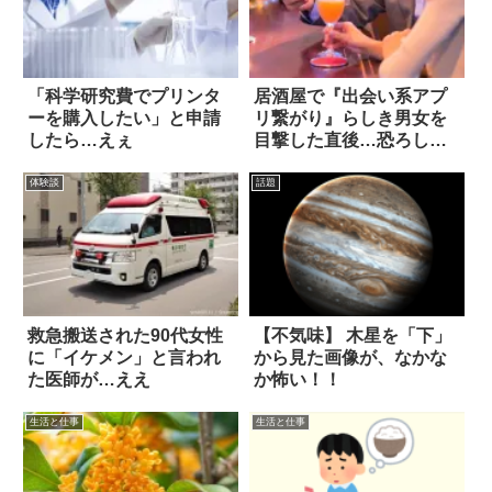
「科学研究費でプリンタ
居酒屋で『出会い系アプ
ーを購入したい」と申請
リ繋がり』らしき男女を
したら…えぇ
目撃した直後…恐ろしい
話
体験談
話題
救急搬送された90代女性
【不気味】 木星を「下」
に「イケメン」と言われ
から見た画像が、なかな
た医師が…ええ
か怖い！！
生活と仕事
生活と仕事