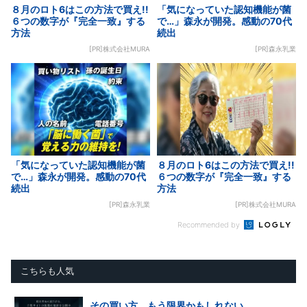
８月のロト6はこの方法で買え!!
「気になっていた認知機能が菌
６つの数字が『完全一致』する
で…」森永が開発。感動の70代
方法
続出
[PR]株式会社MURA
[PR]森永乳業
「気になっていた認知機能が菌
８月のロト6はこの方法で買え!!
で…」森永が開発。感動の70代
６つの数字が『完全一致』する
続出
方法
[PR]森永乳業
[PR]株式会社MURA
Recommended by
こちらも人気
その買い方、もう限界かもしれない。