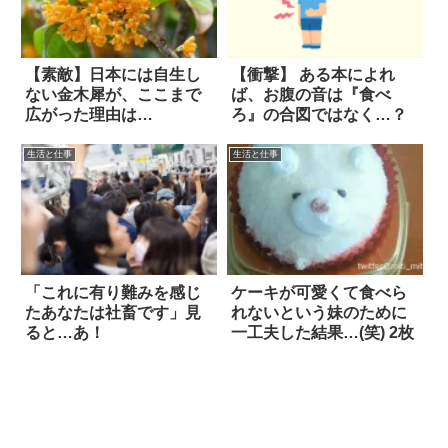
【素敵】日本には自生し
【衝撃】 ある本によれ
ない金木犀が、ここまで
ば、お腹の音は『食べ
広がった理由は…
ろ』の合図ではなく…？
生活と仕事
生活と仕事
「これに有り難みを感じ
ケーキが可愛くて食べら
たあなたは社畜です」見
れないという妹のために
ると…あ！
一工夫した結果…(笑) 2枚