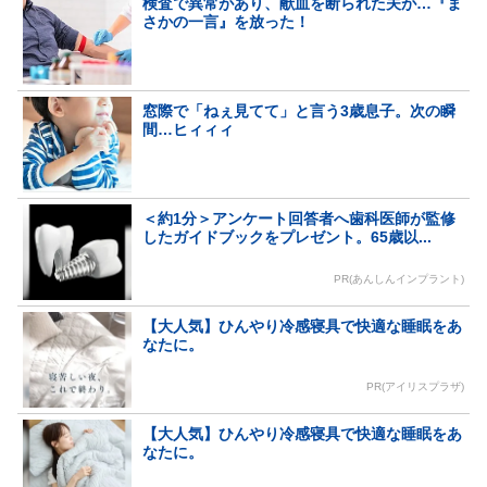
検査で異常があり、献血を断られた夫が…『ま
さかの一言』を放った！
窓際で「ねぇ見てて」と言う3歳息子。次の瞬
間…ヒィィィ
＜約1分＞アンケート回答者へ歯科医師が監修
したガイドブックをプレゼント。65歳以...
PR(あんしんインプラント)
【大人気】ひんやり冷感寝具で快適な睡眠をあ
なたに。
PR(アイリスプラザ)
【大人気】ひんやり冷感寝具で快適な睡眠をあ
なたに。