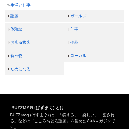
生活と仕事
話題
ガールズ
体験談
仕事
お店＆接客
作品
食べ物
ローカル
ためになる
BUZZMAG (ばずまぐ) とは…
BUZZmag (ばずまぐ) は、「笑える」「楽しい」「癒され
る」などの『こころおどる話題』を集めたWebマガジンで
す。