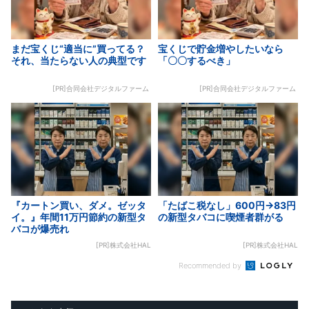
まだ宝くじ“適当に”買ってる？
宝くじで貯金増やしたいなら
それ、当たらない人の典型です
「〇〇するべき」
[PR]合同会社デジタルファーム
[PR]合同会社デジタルファーム
『カートン買い、ダメ。ゼッタ
「たばこ税なし」600円→83円
イ。』年間11万円節約の新型タ
の新型タバコに喫煙者群がる
バコが爆売れ
[PR]株式会社HAL
[PR]株式会社HAL
Recommended by