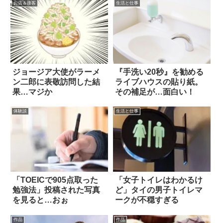
お店＆接客
生活と仕事
ジョージア大使がラーメ
『手洗い20秒』を勧める
ン二郎に表敬訪問した結
ライブハウスの貼り紙。
果…マジか
その補足が…面白い！
体験談
生活と仕事
「TOEICで905点取った
「女子トイレはわかるけ
勉強法」投稿された写真
ど」タイの男子トイレマ
を見ると…おぉ
ークが不穏すぎる
作品
作品