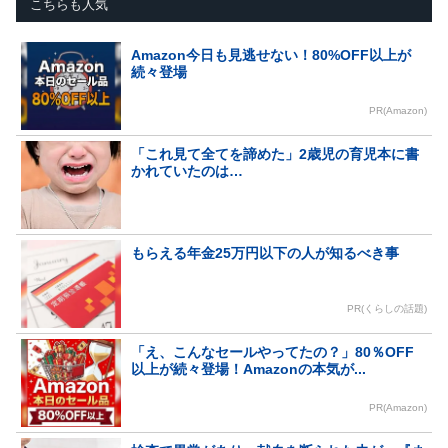
こちらも人気
Amazon今日も見逃せない！80%OFF以上が
続々登場
PR(Amazon)
「これ見て全てを諦めた」2歳児の育児本に書
かれていたのは…
もらえる年金25万円以下の人が知るべき事
PR(くらしの話題)
「え、こんなセールやってたの？」80％OFF
以上が続々登場！Amazonの本気が...
PR(Amazon)