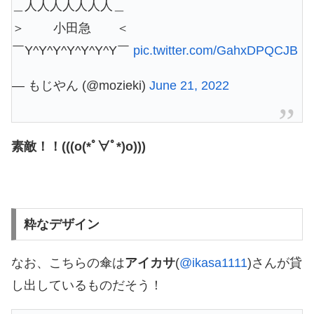
＿人人人人人人人＿
＞ 小田急 ＜
￣Y^Y^Y^Y^Y^Y^Y￣
pic.twitter.com/GahxDPQCJB
— もじやん (@mozieki)
June 21, 2022
素敵！！(((o(*ﾟ∀ﾟ*)o)))
粋なデザイン
なお、こちらの傘は
アイカサ
(
@ikasa1111
)さんが貸
し出しているものだそう！