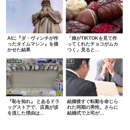
AIに『ダ・ヴィンチが作
「娘がTIKTOKを見て作
ったタイムマシン』を描
ってくれたチョコがムカ
かせた結果
つく」見ると…
お店＆接客
仕事
『恥を知れ』 とあるドラ
結婚後すぐ転勤を命じら
ッグストアで、店員が涙
れた同期の男性。さらに
を流した理由は…
結婚式で上司が…