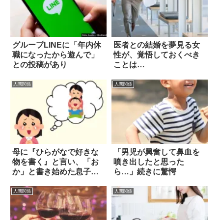
グループLINEに「年内休
医者との結婚を夢見る女
職になったから遊んで」
性が、覚悟しておくべき
との投稿があり
ことは…
人間関係
人間関係
母に『ひらがなで好きな
「男児が興奮して鼻血を
物を書く』と言い、「お
噴き出したと思った
か」と書き始めた息子。
ら…」続きに驚愕
結果に吹き出す
人間関係
人間関係