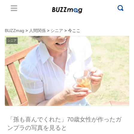
BUZZmag
>
人間関係
>
シニア
> 今ここ
シニア
「孫も喜んでくれた」70歳女性が作ったガ
ンプラの写真を見ると