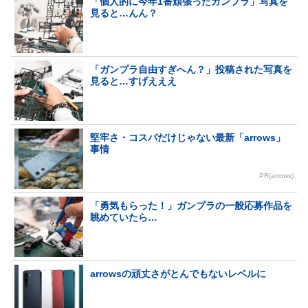
「個人的に今年1番頑張ったガンプラ」写真を
見ると…んん？
「ガンプラ自由すぎへん？」投稿された写真を
見ると…すげえええ
堅牢さ・コスパだけじゃない最新「arrows」
事情
PR(arrows)
「勇気もらった！」ガンプラの一般応募作品を
眺めていたら…
arrowsの頑丈さがとんでもないレベルに