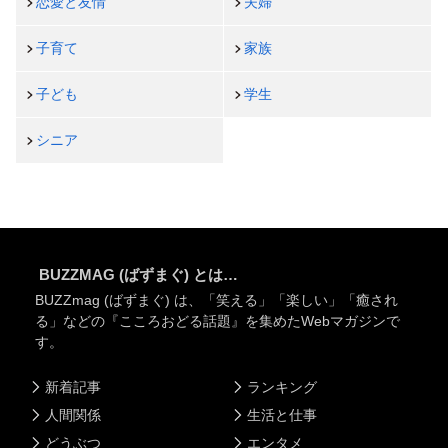
恋愛と友情
夫婦
子育て
家族
子ども
学生
シニア
BUZZMAG (ばずまぐ) とは…
BUZZmag (ばずまぐ) は、「笑える」「楽しい」「癒され
る」などの『こころおどる話題』を集めたWebマガジンで
す。
新着記事
ランキング
人間関係
生活と仕事
どうぶつ
エンタメ