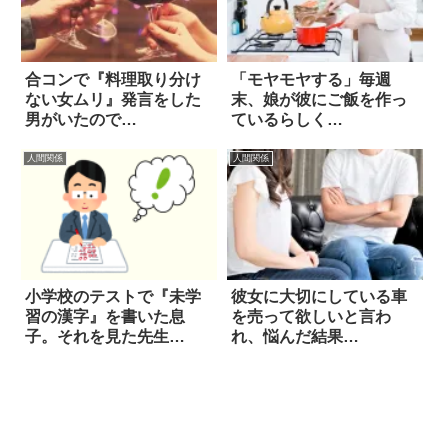
合コンで『料理取り分け
「モヤモヤする」毎週
ない女ムリ』発言をした
末、娘が彼にご飯を作っ
男がいたので…
ているらしく…
人間関係
人間関係
小学校のテストで『未学
彼女に大切にしている車
習の漢字』を書いた息
を売って欲しいと言わ
子。それを見た先生
れ、悩んだ結果…
は…？