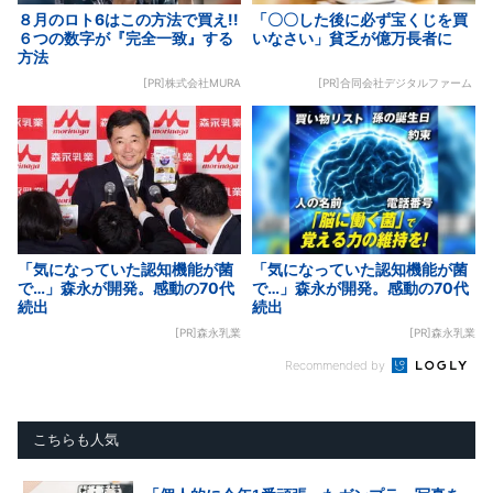
８月のロト6はこの方法で買え!!
「〇〇した後に必ず宝くじを買
６つの数字が『完全一致』する
いなさい」貧乏が億万長者に
方法
[PR]株式会社MURA
[PR]合同会社デジタルファーム
「気になっていた認知機能が菌
「気になっていた認知機能が菌
で…」森永が開発。感動の70代
で…」森永が開発。感動の70代
続出
続出
[PR]森永乳業
[PR]森永乳業
Recommended by
こちらも人気