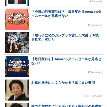
PR(arrows)
「今日の目玉商品は？」毎日変わるAmazonタ
イムセールが見逃せない
PR(Amazon)
「甥っ子に私のガンプラを貸した末路 」写真
を見て…泣いた
【毎日変わる】Amazonタイムセールが見逃せ
ない！
PR(Amazon)
お墓の撤去にいくらかかる？墓じまい費用
PR(くらしの話題)
家の売却成功にはカギがある？家処分の基礎知