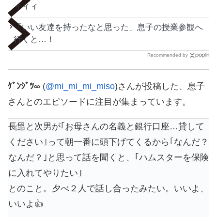
ィィィ
「いい友達を持ったなと思った」息子の授業参観へ
行くと…！
Recommended by
ｹﾞﾝｼﾞﾂ∞
(
@mi_mi_mi_miso
)さんが投稿した、息子
さんとのエピソードに注目が集まっています。
長男と次男が｢お母さんの名義と銀行口座…貸して
ください｣って朝一番に頭下げてくるから｢なんだ？
なんだ？｣と思って話を聞くと、｢ハムスターを保険
に入れてやりたい｣
とのこと。夕べ２人で話し合ったみたい。いいよ、
いいよ👍️