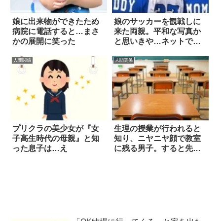
娘に出来物ができたため
娘のサッカーを観戦しに
病院に電話すると…まさ
来た両親。平和な写真か
かの展開に笑った
と思いきや…ネットで議
論が勃発
人間関係
人間関係
プリクラの美少女が『女
生理の授業が行われると
子高生時代の母親』と知
知り、ニヤニヤ顔で教室
った息子は…え
に残る男子。すると先生
が…