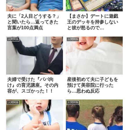
夫に「2人目どうする？」
【まさか】デートに遊戯
と聞いたら…返ってきた
王のデッキを持参しない
言葉が100点満点
と彼が怒るので…
人間関係
人間関係
夫婦で受けた『パパ向
産後初めて夫に子どもを
け』の育児講座。その内
預けて美容院に行った
容が、スゴかった！！
ら…思わぬ反応
人間関係
人間関係