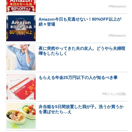
PR(Amazon)
Amazon今日も見逃せない！80%OFF以上が
続々登場
PR(Amazon)
夜に突然やってきた夫の友人。どうやら夫婦喧
嘩をしたらしく
もらえる年金25万円以下の人が知るべき事
PR(くらしの話題)
弁当箱を5日間放置した我が子。洗うか買うか
を選ばせたら…え