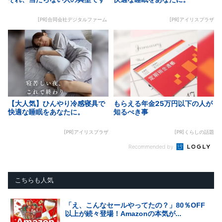
[PR]合同会社デジタルファーム
[PR]アイリスプラザ
【大人気】ひんやり冷感寝具で
もらえる年金25万円以下の人が
快適な睡眠をあなたに。
知るべき事
[PR]アイリスプラザ
[PR]くらしの話題
Recommended by
こちらも人気
「え、こんなセールやってたの？」80％OFF
以上が続々登場！Amazonの本気が...