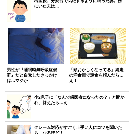
出産後、分娩台で気絶するように眠った妻。傍
にいた夫は…
男性が『睡眠時無呼吸症候
「頭おかしくなってる」網走
群』だと自覚したきっかけ
の洋食屋で定食を頼んだら…
は…マジか
え！
小2息子に「なんで歯医者になったの？」と聞か
れ、答えたら…え
クレーム対応がすごく上手い人にコツを聞いた
ら…なるほど！