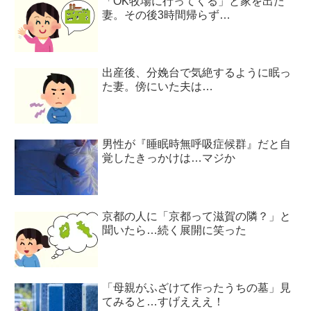
「OK牧場に行ってくる」と家を出た
妻。その後3時間帰らず…
出産後、分娩台で気絶するように眠っ
た妻。傍にいた夫は…
男性が『睡眠時無呼吸症候群』だと自
覚したきっかけは…マジか
京都の人に「京都って滋賀の隣？」と
聞いたら…続く展開に笑った
「母親がふざけて作ったうちの墓」見
てみると…すげえええ！