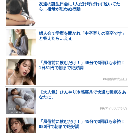
友達の誕生日会に1人だけ呼ばれず泣いてた
ら…祖母が思わぬ行動
婦人会で学歴を聞かれ「中卒寄りの高卒です」
と答えたら…えぇ
「風俗前に飲むだけ！」45分で3回戦も余裕！
1日31円で朝まで絶好調
PR(健商株式会社)
【大人気】ひんやり冷感寝具で快適な睡眠をあ
なたに。
PR(アイリスプラザ)
「風俗前に飲むだけ！」45分で3回戦も余裕！
980円で朝まで絶好調