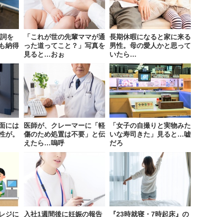
歌詞を
「これが世の先輩ママが通
長期休暇になると家に来る
も納得
った道ってこと？」写真を
男性。母の愛人かと思って
見ると…おぉ
いたら…
面には
医師が、クレーマーに「軽
「女子の自撮りと実物みた
性が。
傷のため処置は不要」と伝
いな寿司きた」見ると…嘘
えたら…嗚呼
だろ
レジに
入社1週間後に妊娠の報告
『23時就寝・7時起床』の