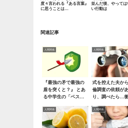
度々言われる『ある言葉』
並んだ後、やっては
に思うことは…
い行動は
関連記事
人間関係
人間関係
『最強の矛で最強の
式を控えた夫か
盾を突くと？』 とあ
倫調査の依頼が
る中学生の「ベスト
り、調べたら…
アンサー」に唸っ
の事実
人間関係
人間関係
た！！