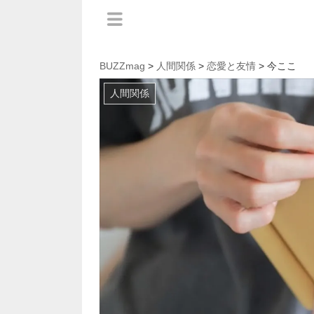
BUZZmag
>
人間関係
>
恋愛と友情
> 今ここ
人間関係