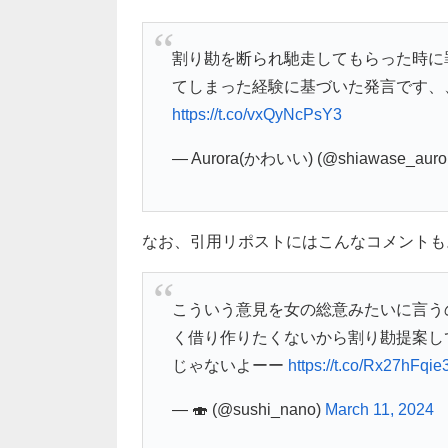
割り勘を断られ馳走してもらった時に
てしまった経験に基づいた発言です、
https://t.co/vxQyNcPsY3
— Aurora(かわいい) (@shiawase_auro
なお、引用リポストにはこんなコメントも
こういう意見を女の総意みたいに言う
く借り作りたくないから割り勘提案し
じゃないよーー
https://t.co/Rx27hFqie
— 🍣 (@sushi_nano)
March 11, 2024