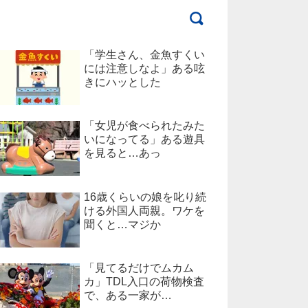
「学生さん、金魚すくい
には注意しなよ」ある呟
きにハッとした
「女児が食べられたみた
いになってる」ある遊具
を見ると…あっ
16歳くらいの娘を叱り続
ける外国人両親。ワケを
聞くと…マジか
「見てるだけでムカム
カ」TDL入口の荷物検査
で、ある一家が…