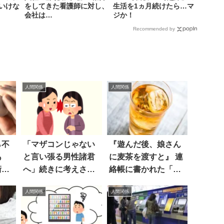
いけな
をしてきた看護師に対し、
生活を1ヵ月続けたら…マ
会社は…
ジか！
Recommended by
人間関係
人間関係
ら不
「マザコンじゃない
『遊んだ後、娘さん
あ
と言い張る男性諸君
に麦茶を渡すと』 連
衝撃
へ」続きに考えさせ
絡帳に書かれた「保
られる
育士の一言」にジワ
人間関係
人間関係
る！！