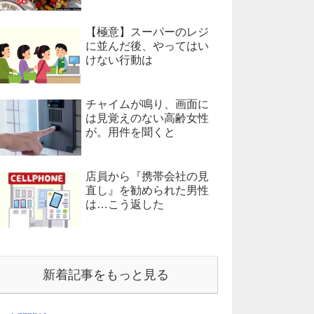
【極意】スーパーのレジ
に並んだ後、やってはい
けない行動は
チャイムが鳴り、画面に
は見覚えのない高齢女性
が。用件を聞くと
店員から『携帯会社の見
直し』を勧められた男性
は…こう返した
新着記事をもっと見る