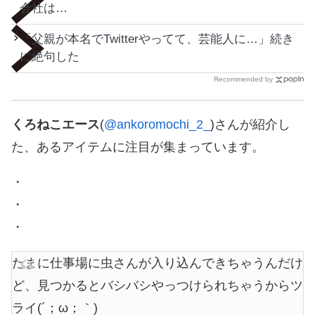
会社は…
「父親が本名でTwitterやってて、芸能人に…」続き
に絶句した
Recommended by
くろねこエース
(
@ankoromochi_2_
)さんが紹介し
た、あるアイテムに注目が集まっています。
・
・
・
たまに仕事場に虫さんが入り込んできちゃうんだけ
ど、見つかるとバシバシやっつけられちゃうからツ
ライ(´；ω；｀)