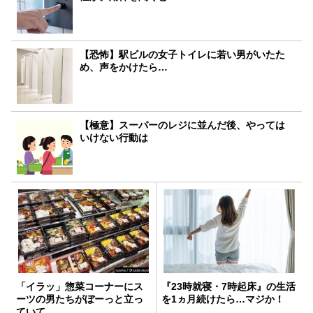
【恐怖】駅ビルの女子トイレに若い男がいたた
め、声をかけたら…
【極意】スーパーのレジに並んだ後、やっては
いけない行動は
「イラッ」惣菜コーナーにス
『23時就寝・7時起床』の生活
ーツの男たちがぼーっと立っ
を1ヵ月続けたら…マジか！
ていて…