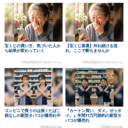
宝くじの買い方、気づいた人か
【宝くじ落選】外れ続ける流
ら結果が変わっていく
れ、ここで断ちませんか
[PR]合同会社デジタルファーム
[PR]合同会社デジタルファーム
コンビニで買うのは損！たばこ
『カートン買い、ダメ。ゼッタ
税なしの新型タバコが爆売れ中
イ。』年間11万円節約の新型タ
バコが爆売れ
[PR]株式会社HAL
[PR]株式会社HAL