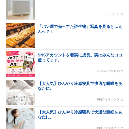
PR(デノン)
「パン屋で売ってた謎生物」写真を見ると…ん
んっ？！
SNSアカウントを着実に成長。実はみんなココ
使ってます。
PR(Dreaw合同会社)
【大人気】ひんやり冷感寝具で快適な睡眠をあ
なたに。
PR(アイリスプラザ)
【大人気】ひんやり冷感寝具で快適な睡眠をあ
なたに。
PR(アイリスプラザ)