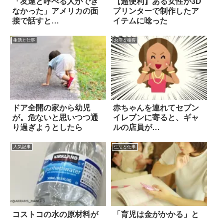
「友達と呼べる人ができ
【超便利】ある女性が3D
なかった」アメリカの面
プリンターで制作したア
接で話すと…
イテムに唸った
生活と仕事
お店＆接客
ドア全開の家から幼児
赤ちゃんを連れてセブン
が。危ないと思いつつ通
イレブンに寄ると、ギャ
り過ぎようとしたら
ルの店員が…
人気記事
生活と仕事
コストコの水の原材料が
「育児は金がかかる」と