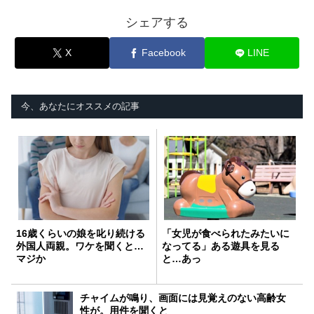
シェアする
X
Facebook
LINE
今、あなたにオススメの記事
16歳くらいの娘を叱り続ける
「女児が食べられたみたいに
外国人両親。ワケを聞くと…
なってる」ある遊具を見る
マジか
と…あっ
チャイムが鳴り、画面には見覚えのない高齢女
性が。用件を聞くと