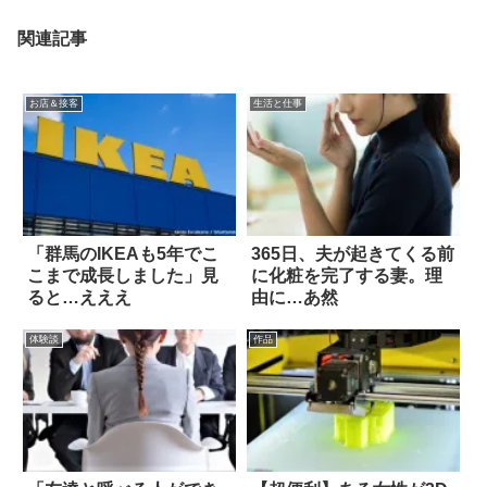
関連記事
お店＆接客
生活と仕事
「群馬のIKEAも5年でこ
365日、夫が起きてくる前
こまで成長しました」見
に化粧を完了する妻。理
ると…えええ
由に…あ然
体験談
作品