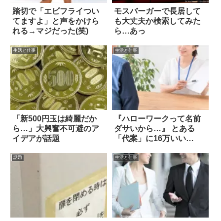
踏切で「エビフライつい
モスバーガーで長居して
てますよ」と声をかけら
も大丈夫か検索してみた
れる→マジだった(笑)
ら…あっ
生活と仕事
生活と仕事
「新500円玉は綺麗だか
『ハローワークって名前
ら…」大興奮不可避のア
ダサいから…』 とある
イデアが話題
「代案」に16万いい
ね！！
話題
生活と仕事