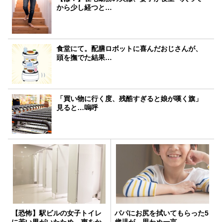
から少し経つと…
食堂にて。配膳ロボットに喜んだおじさんが、
頭を撫でた結果…
「買い物に行く度、残酷すぎると娘が嘆く旗」
見ると…嗚呼
【恐怖】駅ビルの女子トイレ
パパにお尻を拭いてもらった5
に若い男がいたため、声をか
歳児が…思わぬ一言