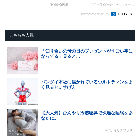
[PR]森永乳業
[PR]合同会社デジタルファーム
Recommended by
こちらも人気
「知り合いの母の日のプレゼントがすごい事に
なってる」見ると…
バンダイ本社に描かれているウルトラマンをよ
く見ると…すげえ
【大人気】ひんやり冷感寝具で快適な睡眠をあ
なたに。
PR(アイリスプラザ)