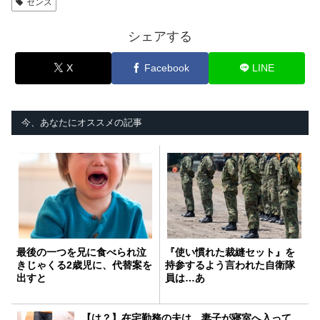
センス
シェアする
X
Facebook
LINE
今、あなたにオススメの記事
最後の一つを兄に食べられ泣
『使い慣れた裁縫セット』を
きじゃくる2歳児に、代替案を
持参するよう言われた自衛隊
出すと
員は…あ
【は？】在宅勤務の夫は、妻子が寝室へ入って