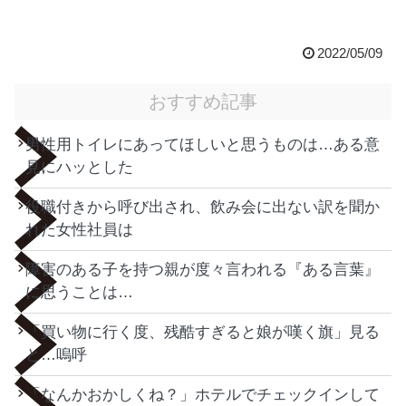
2022/05/09
おすすめ記事
男性用トイレにあってほしいと思うものは…ある意
見にハッとした
役職付きから呼び出され、飲み会に出ない訳を聞か
れた女性社員は
障害のある子を持つ親が度々言われる『ある言葉』
に思うことは…
「買い物に行く度、残酷すぎると娘が嘆く旗」見る
と…嗚呼
「なんかおかしくね？」ホテルでチェックインして