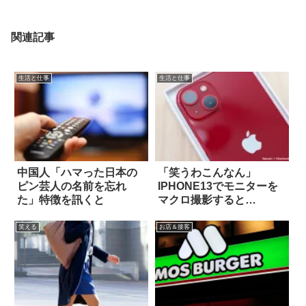
関連記事
生活と仕事
生活と仕事
中国人「ハマった日本の
「笑うわこんなん」
ピン芸人の名前を忘れ
IPHONE13でモニターを
た」特徴を訊くと
マクロ撮影すると…
笑える
お店＆接客