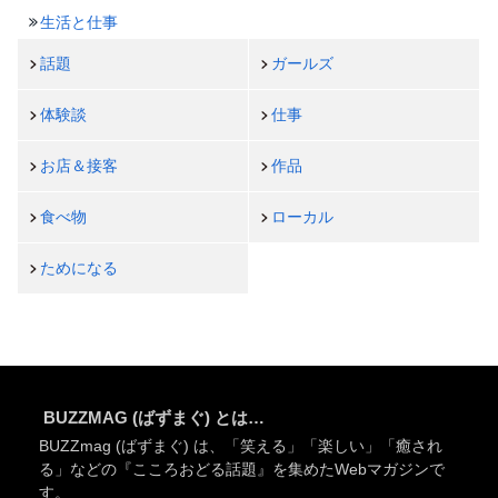
生活と仕事
話題
ガールズ
体験談
仕事
お店＆接客
作品
食べ物
ローカル
ためになる
BUZZMAG (ばずまぐ) とは…
BUZZmag (ばずまぐ) は、「笑える」「楽しい」「癒され
る」などの『こころおどる話題』を集めたWebマガジンで
す。