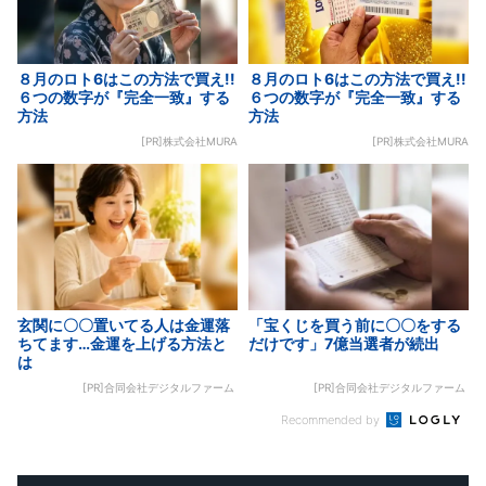
８月のロト6はこの方法で買え!!
８月のロト6はこの方法で買え!!
６つの数字が『完全一致』する
６つの数字が『完全一致』する
方法
方法
[PR]株式会社MURA
[PR]株式会社MURA
玄関に〇〇置いてる人は金運落
「宝くじを買う前に〇〇をする
ちてます…金運を上げる方法と
だけです」7億当選者が続出
は
[PR]合同会社デジタルファーム
[PR]合同会社デジタルファーム
Recommended by