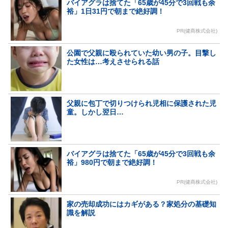
バイアグラは捨てた「65歳が45分で3回戦も余
裕」1日31円で朝まで絶好調！
PR(健商株式会社)
公園で父親に殴られていた幼い男の子。目撃し
た女性は…考えさせられる話
父親に包丁で切りつけられ児相に保護された児
童。しかし翌日…
バイアグラは捨てた「65歳が45分で3回戦も余
裕」980円で朝まで絶好調！
PR(健商株式会社)
家の売却成功にはカギがある？家処分の基礎知
識を解説