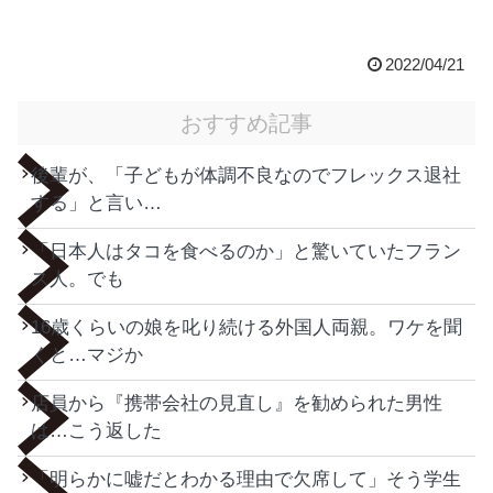
2022/04/21
おすすめ記事
後輩が、「子どもが体調不良なのでフレックス退社
する」と言い…
「日本人はタコを食べるのか」と驚いていたフラン
ス人。でも
16歳くらいの娘を叱り続ける外国人両親。ワケを聞
くと…マジか
店員から『携帯会社の見直し』を勧められた男性
は…こう返した
「明らかに嘘だとわかる理由で欠席して」そう学生