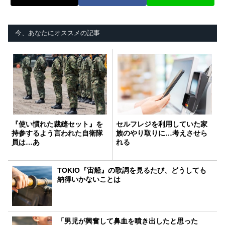
今、あなたにオススメの記事
『使い慣れた裁縫セット』を
セルフレジを利用していた家
持参するよう言われた自衛隊
族のやり取りに…考えさせら
員は…あ
れる
TOKIO『宙船』の歌詞を見るたび、どうしても
納得いかないことは
「男児が興奮して鼻血を噴き出したと思った