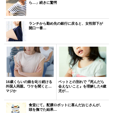
ら…」続きに驚愕
ランチから勤め先の銀行に戻ると、女性部下が
開口一番…
16歳くらいの娘を叱り続ける
ペットとの別れで『死んだら
外国人両親。ワケを聞くと…
会えないこと』を理解した4歳
マジか
児が…
食堂にて。配膳ロボットに喜んだおじさんが、
頭を撫でた結果…