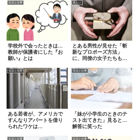
生活と仕事
美しい
学校外で会ったときは…
とある男性が見せた「斬
教師が保護者にした『お
新なプロポーズ方法」
願い』とは
に、同僚の女子たちも大
絶賛！
生活と仕事
生活と仕事
ある若者が、アメリカで
「妹が小学生のときのテ
すんなりアパートを借り
スト出てきた」見ると…
られたワケは…
解答に笑った
生活と仕事
生活と仕事