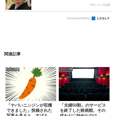
PR(くらしの話題)
Recommended by
関連記事
生活と仕事
生活と仕事
「ヤバいニンジンが収穫
「夫婦50割」のサービス
できました」投稿された
を終了した映画館。その
写真を見ると…すげえ
代わりに始めたのは…