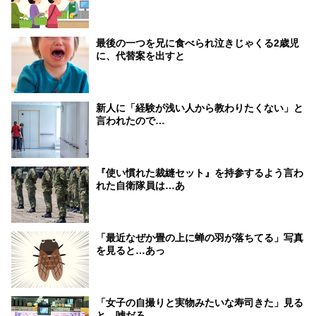
最後の一つを兄に食べられ泣きじゃくる2歳児
に、代替案を出すと
新人に「経験が浅い人から教わりたくない」と
言われたので…
『使い慣れた裁縫セット』を持参するよう言わ
れた自衛隊員は…あ
「最近なぜか畳の上に蝉の羽が落ちてる」写真
を見ると…あっ
「女子の自撮りと実物みたいな寿司きた」見る
と…嘘だろ