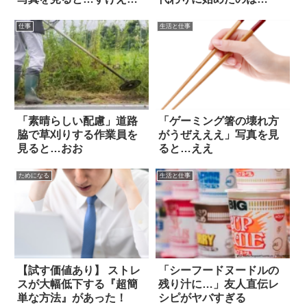
え！
仕事
生活と仕事
「素晴らしい配慮」道路
「ゲーミング箸の壊れ方
脇で草刈りする作業員を
がうぜえええ」写真を見
見ると…おお
ると…ええ
ためになる
生活と仕事
【試す価値あり】 ストレ
「シーフードヌードルの
スが大幅低下する『超簡
残り汁に…」友人直伝レ
単な方法』があった！
シピがヤバすぎる