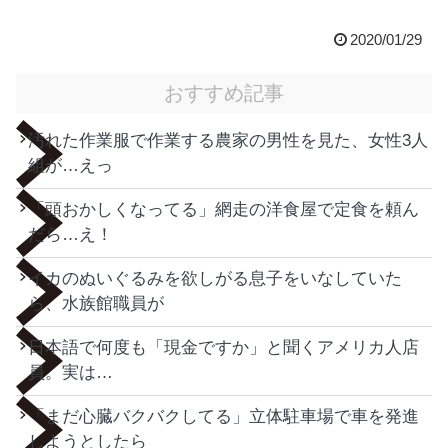
2020/01/29
おすすめ記事
汚れた作業服で作業する農家の男性を見た、女性3人
組が…えっ
「頭おかしくなってる」網走の洋食屋で定食を頼ん
だら…え！
イカのぬいぐるみを欲しがる息子をいなしていた
ら、水族館職員が
日本語で何度も「現金ですか」と聞くアメリカ人店
員。実は…
「まだ心臓バクバクしてる」立体駐車場で車を発進
しようとしたら