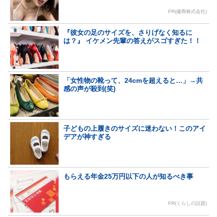
PR(健商株式会社)
『彼女の足のサイズを、さりげなく知るに
は？』 イケメン先輩の答えがスゴすぎた！！
「女性物の靴って、24cmを超えると…」→共
感の声が殺到(笑)
子どもの上履きのサイズに迷わない！このアイ
デアが神すぎる
もらえる年金25万円以下の人が知るべき事
PR(くらしの話題)