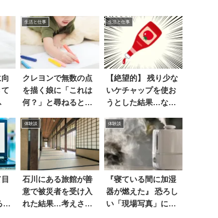
生活と仕事
生活と仕事
に向
クレヨンで無数の点
【絶望的】 残り少な
きて
を描く娘に「これは
いケチャップを使お
ふ
何？」と尋ねると…
うとした結果…なん
え
てこった！！
体験談
体験談
て目
石川にある旅館が善
『寝ている間に加湿
意で被災者を受け入
器が燃えた』 恐ろし
る際
れた結果…考えさせ
い「現場写真」に震
られる
え上がる