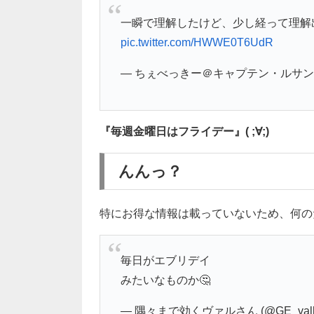
一瞬で理解したけど、少し経って理解
pic.twitter.com/HWWE0T6UdR
— ちぇべっきー＠キャプテン・ルサンチマン
『毎週金曜日はフライデー』( ;∀;)
んんっ？
特にお得な情報は載っていないため、何の
毎日がエブリデイ
みたいなものか🤔
— 隅々まで効くヴァルさん (@GE_valky