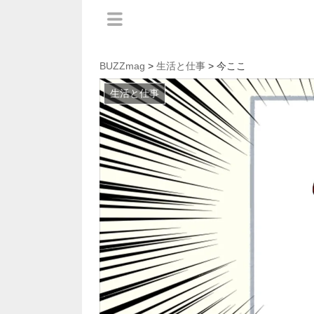
BUZZmag
>
生活と仕事
> 今ここ
生活と仕事