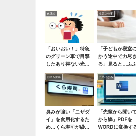
体験談
生活と仕事
「おいおい！」特急
「子どもが寝室
のグリーン車で目撃
かう途中で力尽
したあり得ない光景
る」見ると…ふ
に絶句
お店＆接客
ためになる
臭みが強い「ニザダ
「先輩から聞い
イ」を食用化するた
から鱗」PDFを
め…くら寿司が繰り
WORDに変換す
出した秘策は？
は…こうして