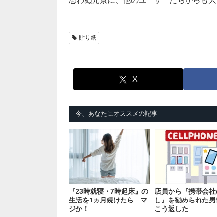
思わぬ光景に、他のユーザーたちからも大
貼り紙
X
今、あなたにオススメの記事
『23時就寝・7時起床』の
店員から『携帯会社
生活を1ヵ月続けたら…マ
し』を勧められた男
ジか！
こう返した