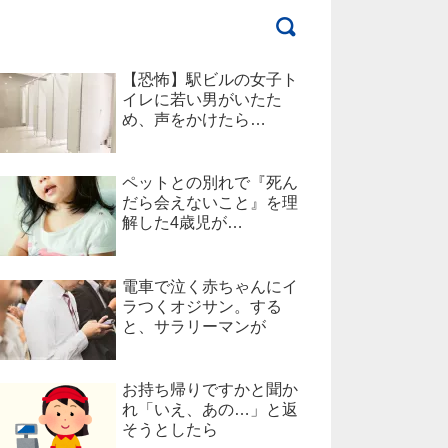
【恐怖】駅ビルの女子ト
イレに若い男がいたた
め、声をかけたら…
ペットとの別れで『死ん
だら会えないこと』を理
解した4歳児が…
電車で泣く赤ちゃんにイ
ラつくオジサン。する
と、サラリーマンが
お持ち帰りですかと聞か
れ「いえ、あの…」と返
そうとしたら