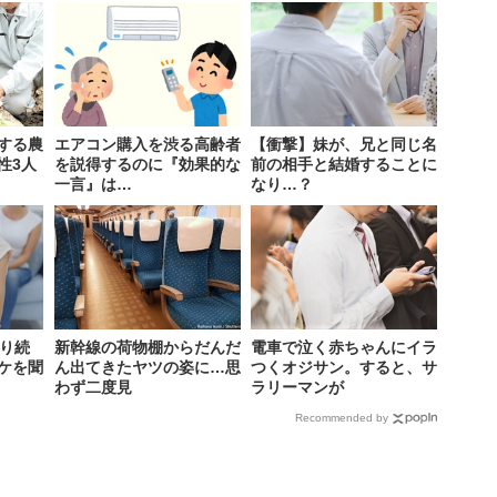
する農
エアコン購入を渋る高齢者
【衝撃】妹が、兄と同じ名
性3人
を説得するのに『効果的な
前の相手と結婚することに
一言』は…
なり…？
叱り続
新幹線の荷物棚からだんだ
電車で泣く赤ちゃんにイラ
ケを聞
ん出てきたヤツの姿に…思
つくオジサン。すると、サ
わず二度見
ラリーマンが
Recommended by