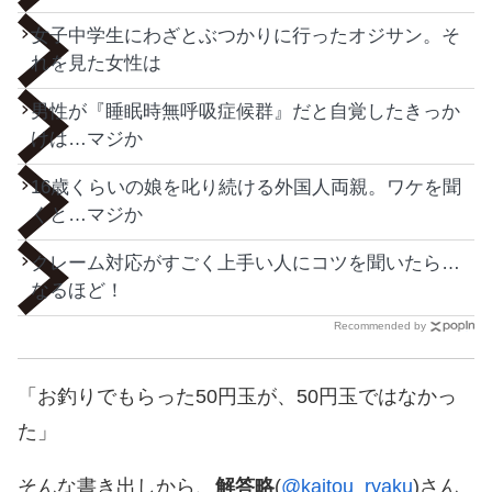
女子中学生にわざとぶつかりに行ったオジサン。そ
れを見た女性は
男性が『睡眠時無呼吸症候群』だと自覚したきっか
けは…マジか
16歳くらいの娘を叱り続ける外国人両親。ワケを聞
くと…マジか
クレーム対応がすごく上手い人にコツを聞いたら…
なるほど！
Recommended by
「お釣りでもらった50円玉が、50円玉ではなかっ
た」
そんな書き出しから、
解答略
(
@kaitou_ryaku
)さん