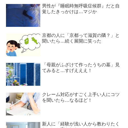
男性が『睡眠時無呼吸症候群』だと自
覚したきっかけは…マジか
京都の人に「京都って滋賀の隣？」と
聞いたら…続く展開に笑った
「母親がふざけて作ったうちの墓」見
てみると…すげえええ！
クレーム対応がすごく上手い人にコツ
を聞いたら…なるほど！
新人に「経験が浅い人から教わりたく