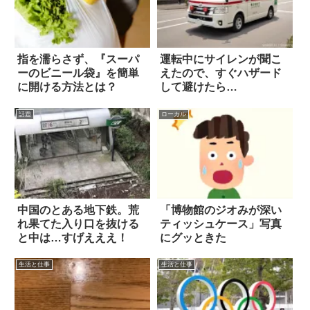
指を濡らさず、『スーパ
運転中にサイレンが聞こ
ーのビニール袋』を簡単
えたので、すぐハザード
に開ける方法とは？
して避けたら…
話題
ローカル
中国のとある地下鉄。荒
「博物館のジオみが深い
れ果てた入り口を抜ける
ティッシュケース」写真
と中は…すげえええ！
にグッときた
生活と仕事
生活と仕事