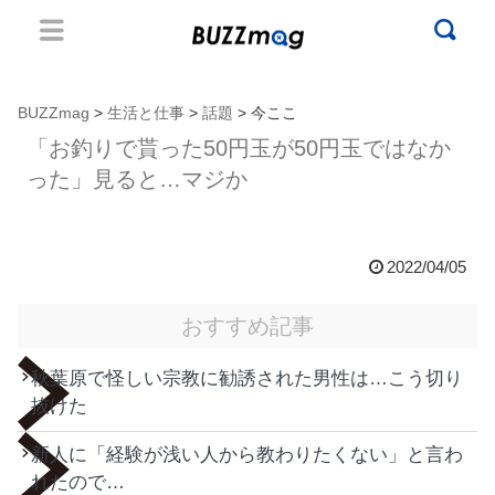
BUZZmag
>
生活と仕事
>
話題
> 今ここ
「お釣りで貰った50円玉が50円玉ではなか
った」見ると…マジか
2022/04/05
おすすめ記事
秋葉原で怪しい宗教に勧誘された男性は…こう切り
抜けた
新人に「経験が浅い人から教わりたくない」と言わ
れたので…