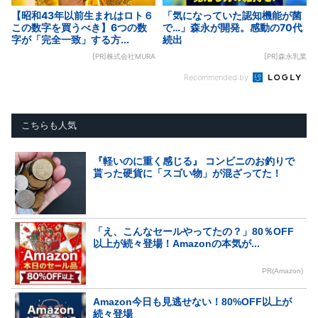
【昭和43年以前生まれはロト６
「気になっていた認知機能が菌
この数字を買うべき】6つの数
で…」森永が開発。感動の70代
字が「完全一致」する方...
続出
[PR]株式会社MURA
[PR]森永乳業
Recommended by
こちらも人気
『軽いのに重く感じる』 コンビニのお釣りで
貰った硬貨に「スゴい物」が混ざってた！
「え、こんなセールやってたの？」80％OFF
以上が続々登場！Amazonの本気が...
PR(Amazon)
Amazon今日も見逃せない！80%OFF以上が
続々登場