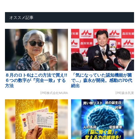
オススメ記事
８月のロト6はこの方法で買え!!
「気になっていた認知機能が菌
６つの数字が『完全一致』する
で…」森永が開発。感動の70代
方法
続出
[PR]株式会社MURA
[PR]森永乳業