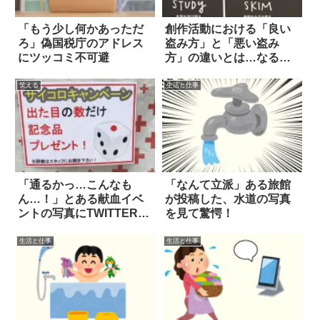
「もう少し何かあっただ
創作活動における「良い
ろ」偽国税庁のアドレス
盗み方」と「悪い盗み
にツッコミ不可避
方」の違いとは…なるほ
ど！
笑える
生活と仕事
「通るかっ…こんなも
「なんて立派」ある旅館
ん…！」とある献血イベ
が投稿した、水道の写真
ントの写真にTWITTERが
を見て驚愕！
ざわざわ
生活と仕事
生活と仕事