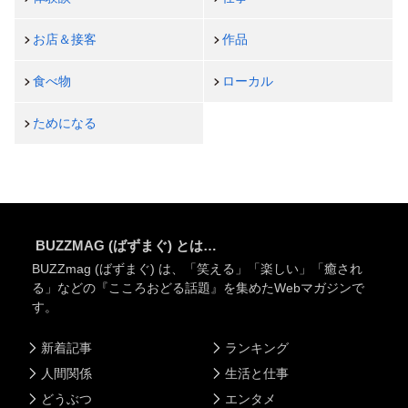
お店＆接客
作品
食べ物
ローカル
ためになる
BUZZMAG (ばずまぐ) とは…
BUZZmag (ばずまぐ) は、「笑える」「楽しい」「癒され
る」などの『こころおどる話題』を集めたWebマガジンで
す。
新着記事
ランキング
人間関係
生活と仕事
どうぶつ
エンタメ