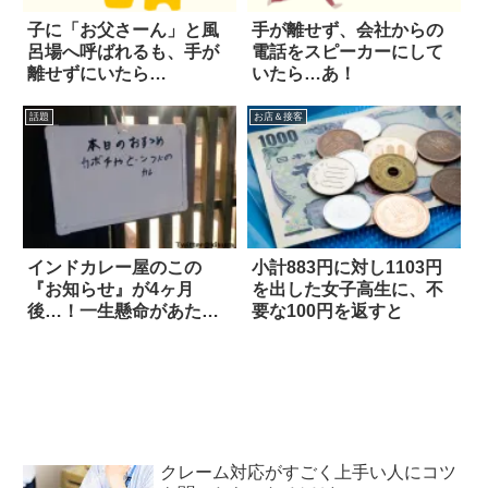
子に「お父さーん」と風
手が離せず、会社からの
呂場へ呼ばれるも、手が
電話をスピーカーにして
離せずにいたら…
いたら…あ！
話題
お店＆接客
インドカレー屋のこの
小計883円に対し1103円
『お知らせ』が4ヶ月
を出した女子高生に、不
後…！一生懸命があたた
要な100円を返すと
かい 2枚
クレーム対応がすごく上手い人にコツ