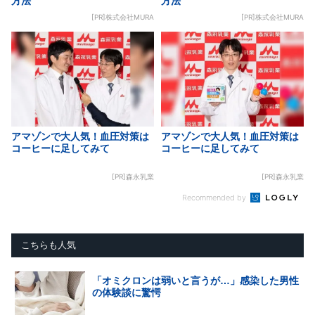
方法
方法
[PR]株式会社MURA
[PR]株式会社MURA
アマゾンで大人気！血圧対策は
アマゾンで大人気！血圧対策は
コーヒーに足してみて
コーヒーに足してみて
[PR]森永乳業
[PR]森永乳業
Recommended by
こちらも人気
「オミクロンは弱いと言うが…」感染した男性
の体験談に驚愕