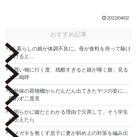
2022/04/02
おすすめ記事
1人暮らしの娘が体調不良に。母が食料を持って駆け
つけると…
「買い物に行く度、残酷すぎると娘が嘆く旗」見る
と…嗚呼
新幹線の荷物棚からだんだん出てきたヤツの姿に…
思わず二度見
「明らかに嘘だとわかる理由で欠席して」そう学生
に伝えたら
「メガネを無くす息子に妻が斜め上の対策を編み出