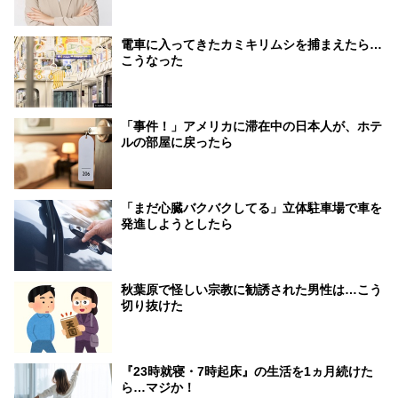
電車に入ってきたカミキリムシを捕まえたら…
こうなった
「事件！」アメリカに滞在中の日本人が、ホテ
ルの部屋に戻ったら
「まだ心臓バクバクしてる」立体駐車場で車を
発進しようとしたら
秋葉原で怪しい宗教に勧誘された男性は…こう
切り抜けた
『23時就寝・7時起床』の生活を1ヵ月続けた
ら…マジか！