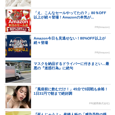
「え、こんなセールやってたの？」80％OFF
以上が続々登場！Amazonの本気が...
PR(Amazon)
Amazon今日も見逃せない！80%OFF以上が
続々登場
PR(Amazon)
マスクを納品するドライバーに付きまとい…最
悪の『迷惑行為』に絶句
「風俗前に飲むだけ！」45分で3回戦も余裕！
1日31円で朝まで絶好調
PR(健商株式会社)
『死んじゃうよ』 産婦人科の「感染予防の呼