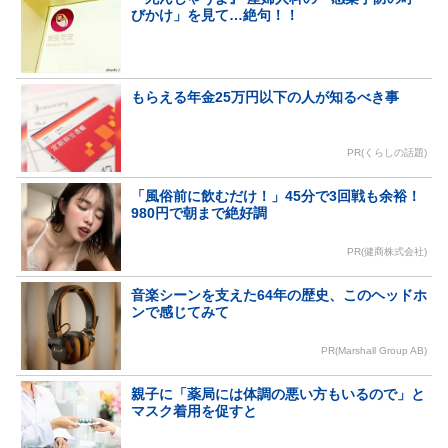
びかけ」を見て…絶句！！
もらえる年金25万円以下の人が知るべき事
PR(くらしの話題)
「風俗前に飲むだけ！」45分で3回戦も余裕！
980円で朝まで絶好調
PR(健商株式会社)
音楽シーンを支えた64年の歴史、このヘッドホ
ンで感じてみて
PR(Marshall Group AB)
親子に「薬局には体調の悪い方もいるので」と
マスク着用を促すと