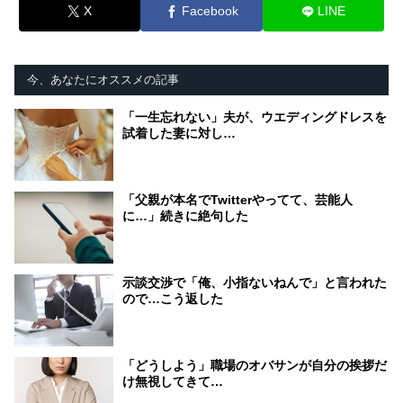
X
Facebook
LINE
今、あなたにオススメの記事
「一生忘れない」夫が、ウエディングドレスを
試着した妻に対し…
「父親が本名でTwitterやってて、芸能人
に…」続きに絶句した
示談交渉で「俺、小指ないねんで」と言われた
ので…こう返した
「どうしよう」職場のオバサンが自分の挨拶だ
け無視してきて…