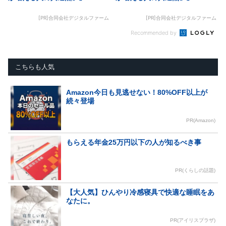
[PR]合同会社デジタルファーム
[PR]合同会社デジタルファーム
Recommended by
こちらも人気
Amazon今日も見逃せない！80%OFF以上が
続々登場
PR(Amazon)
もらえる年金25万円以下の人が知るべき事
PR(くらしの話題)
【大人気】ひんやり冷感寝具で快適な睡眠をあ
なたに。
PR(アイリスプラザ)