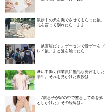
散歩中の犬を撫でさせてもらった後、
礼を言って別れたら…ふふ
「被害届だす」ゲーセンで音ゲーをプ
レイ後、ふと髪を触ったら…
暑い中働く作業員に無礼な発言をした
学生。それを見かけた教授は
「7歳息子が家の中で窒息して命を落
としかけた」その経緯は…