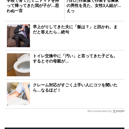
学校で育てたミニトマトを持
汚れた作業服で作業する農家
って帰ってきた我が子が…思
の男性を見た、女性3人組が…
わぬ一言
えっ
早上がりしてきた夫に「飯は？」と訊かれ、ま
だと答えたら…絶句
トイレ交換中に「汚い」と言ってきた子ども。
するとその母親が…
クレーム対応がすごく上手い人にコツを聞いた
ら…なるほど！
Recommended by