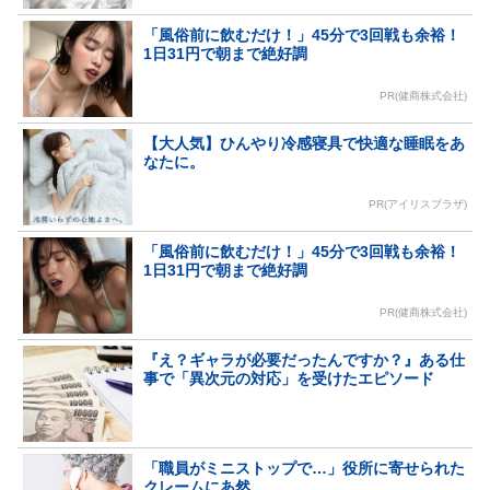
「風俗前に飲むだけ！」45分で3回戦も余裕！
1日31円で朝まで絶好調
PR(健商株式会社)
【大人気】ひんやり冷感寝具で快適な睡眠をあ
なたに。
PR(アイリスプラザ)
「風俗前に飲むだけ！」45分で3回戦も余裕！
1日31円で朝まで絶好調
PR(健商株式会社)
『え？ギャラが必要だったんですか？』ある仕
事で「異次元の対応」を受けたエピソード
「職員がミニストップで…」役所に寄せられた
クレームにあ然