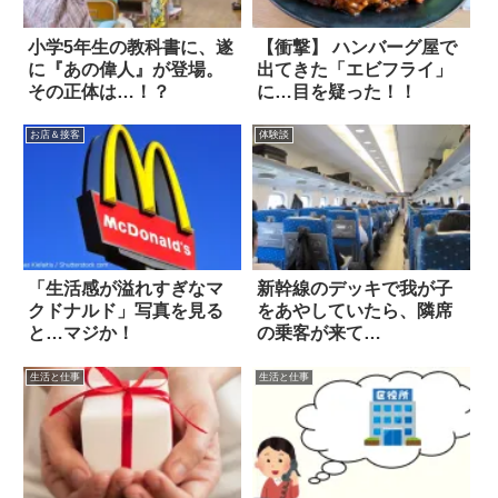
小学5年生の教科書に、遂
【衝撃】 ハンバーグ屋で
に『あの偉人』が登場。
出てきた「エビフライ」
その正体は…！？
に…目を疑った！！
お店＆接客
体験談
「生活感が溢れすぎなマ
新幹線のデッキで我が子
クドナルド」写真を見る
をあやしていたら、隣席
と…マジか！
の乗客が来て…
生活と仕事
生活と仕事