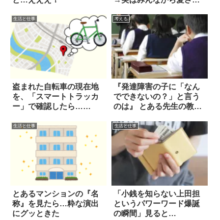
てた
生活と仕事
考える
盗まれた自転車の現在地
『発達障害の子に「なん
を、「スマートトラッカ
でできないの？」と言う
ー」で確認したら…
のは』 とある先生の教え
え！？
にハッとした
生活と仕事
生活と仕事
とあるマンションの『名
「小銭を知らない上田担
称』を見たら…粋な演出
というパワーワード爆誕
にグッときた
の瞬間」見ると…