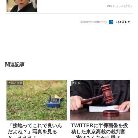
PR(くらしの話題)
Recommended by
関連記事
生活と仕事
考える
「接地ってこれで良いん
TWITTERに半裸画像を投
だよね？」写真を見る
稿した東京高裁の裁判官
と…えええ！
→実はみんなから愛され