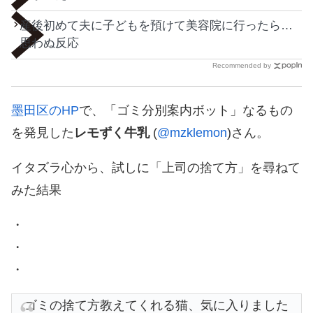
産後初めて夫に子どもを預けて美容院に行ったら…
思わぬ反応
Recommended by
墨田区のHP
で、「ゴミ分別案内ボット」なるもの
を発見した
レモずく牛乳
(
@mzklemon
)さん。
イタズラ心から、試しに「上司の捨て方」を尋ねて
みた結果
・
・
・
ゴミの捨て方教えてくれる猫、気に入りました