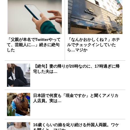
「父親が本名でTwitterやって
「なんかおかしくね？」ホテ
て、芸能人に…」続きに絶句
ルでチェックインしていた
した
ら…マジか
【絶句】妻の帰りが20時なのに、17時過ぎに帰
宅した夫は…
日本語で何度も「現金ですか」と聞くアメリカ
人店員。実は…
16歳くらいの娘を叱り続ける外国人両親。ワケ