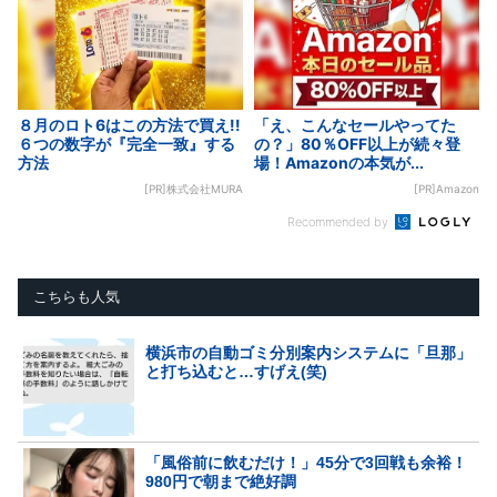
８月のロト6はこの方法で買え!!
「え、こんなセールやってた
６つの数字が『完全一致』する
の？」80％OFF以上が続々登
方法
場！Amazonの本気が...
[PR]株式会社MURA
[PR]Amazon
Recommended by
こちらも人気
横浜市の自動ゴミ分別案内システムに「旦那」
と打ち込むと…すげえ(笑)
「風俗前に飲むだけ！」45分で3回戦も余裕！
980円で朝まで絶好調