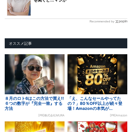
を聞くと…マジか
Recommended by
オススメ記事
８月のロト6はこの方法で買え!!
「え、こんなセールやってた
６つの数字が『完全一致』する
の？」80％OFF以上が続々登
方法
場！Amazonの本気が...
[PR]株式会社MURA
[PR]Amazon