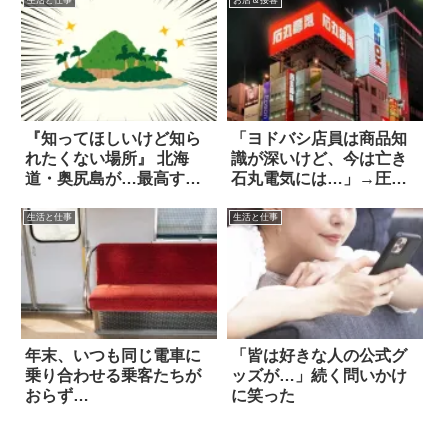
『知ってほしいけど知ら
「ヨドバシ店員は商品知
れたくない場所』 北海
識が深いけど、今は亡き
道・奥尻島が…最高すぎ
石丸電気には…」→圧倒
た
的すぎた（笑）
生活と仕事
生活と仕事
年末、いつも同じ電車に
「皆は好きな人の公式グ
乗り合わせる乗客たちが
ッズが…」続く問いかけ
おらず…
に笑った