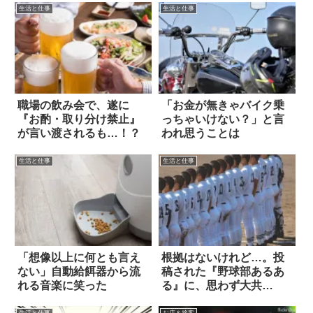
生活と仕事
生活と仕事
職場の飲み会で、遂に
「お金が無きゃバイク乗
『お酌・取り分け禁止』
っちゃいけない？」と言
が言い渡されるも…！？
われ思うことは
生活と仕事
生活と仕事
「想像以上に何とも言え
根拠はないけれど…。投
ない」自動給餌器から流
稿された『野球部あるあ
れる音楽に笑った
る』に、思わず大共
感！？
生活と仕事
お店＆接客