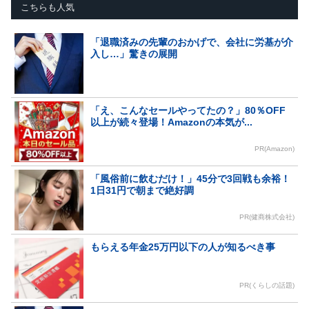
こちらも人気
「退職済みの先輩のおかげで、会社に労基が介
入し…」驚きの展開
「え、こんなセールやってたの？」80％OFF
以上が続々登場！Amazonの本気が...
PR(Amazon)
「風俗前に飲むだけ！」45分で3回戦も余裕！
1日31円で朝まで絶好調
PR(健商株式会社)
もらえる年金25万円以下の人が知るべき事
PR(くらしの話題)