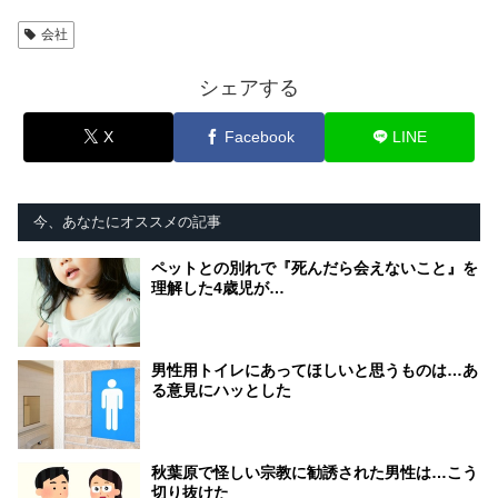
会社
シェアする
X
Facebook
LINE
今、あなたにオススメの記事
ペットとの別れで『死んだら会えないこと』を
理解した4歳児が…
男性用トイレにあってほしいと思うものは…あ
る意見にハッとした
秋葉原で怪しい宗教に勧誘された男性は…こう
切り抜けた