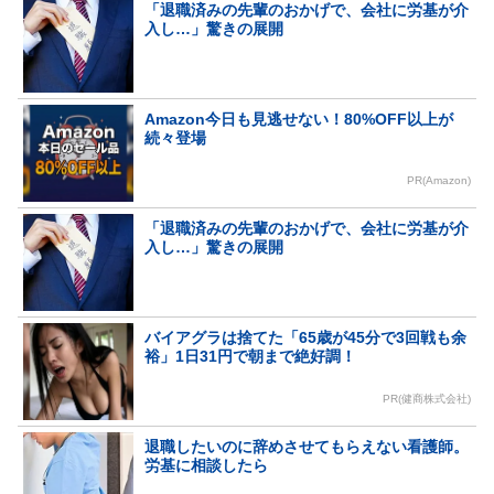
「退職済みの先輩のおかげで、会社に労基が介
入し…」驚きの展開
Amazon今日も見逃せない！80%OFF以上が
続々登場
PR(Amazon)
「退職済みの先輩のおかげで、会社に労基が介
入し…」驚きの展開
バイアグラは捨てた「65歳が45分で3回戦も余
裕」1日31円で朝まで絶好調！
PR(健商株式会社)
退職したいのに辞めさせてもらえない看護師。
労基に相談したら