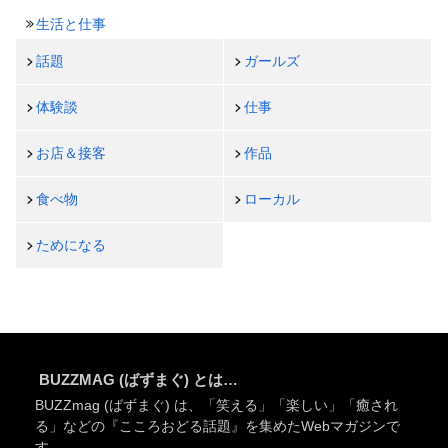
生活と仕事
話題
ガールズ
体験談
仕事
お店＆接客
作品
食べ物
ローカル
ためになる
BUZZMAG (ばずまぐ) とは…
BUZZmag (ばずまぐ) は、「笑える」「楽しい」「癒され
る」などの『こころおどる話題』を集めたWebマガジンで
す。