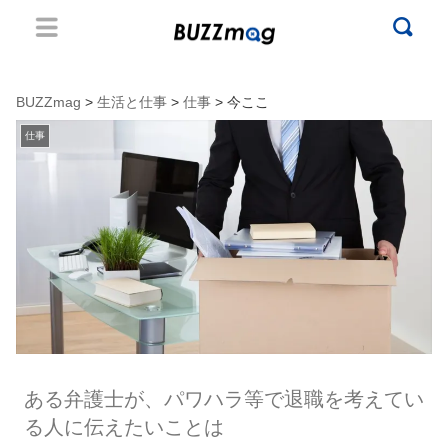
BUZZmag
>
生活と仕事
>
仕事
> 今ここ
仕事
ある弁護士が、パワハラ等で退職を考えてい
る人に伝えたいことは