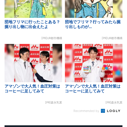
団地フリマに行ったことある？
団地でフリマ？行ってみたら掘
掘り出し物に出会えたよ
り出しものが…
[PR]UR都市機構
[PR]UR都市機構
アマゾンで大人気！血圧対策は
アマゾンで大人気！血圧対策は
コーヒーに足してみて
コーヒーに足してみて
[PR]森永乳業
[PR]森永乳業
Recommended by