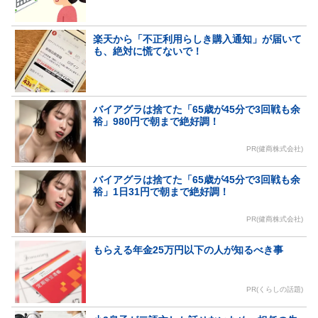
楽天から「不正利用らしき購入通知」が届いて
も、絶対に慌てないで！
バイアグラは捨てた「65歳が45分で3回戦も余
裕」980円で朝まで絶好調！
PR(健商株式会社)
バイアグラは捨てた「65歳が45分で3回戦も余
裕」1日31円で朝まで絶好調！
PR(健商株式会社)
もらえる年金25万円以下の人が知るべき事
PR(くらしの話題)