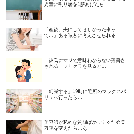
児童に割り箸を1膳あげたら
「産後、夫にしてほしかった事っ
て…」ある呟きに考えさせられる
「彼氏にマジで意味わからない落書き
される」プリクラを見ると…
「幻滅する」19時に近所のマックスバ
リュへ行ったら…
美容師が私的な質問ばかりするため美
容院を変えたら…あ