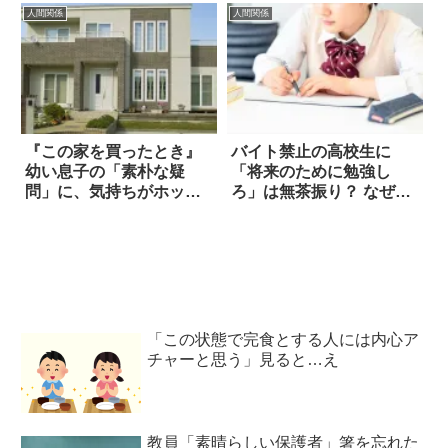
人間関係
人間関係
『この家を買ったとき』
バイト禁止の高校生に
幼い息子の「素朴な疑
「将来のために勉強し
問」に、気持ちがホッコ
ろ」は無茶振り？ なぜな
リした！！
ら…
「この状態で完食とする人には内心ア
チャーと思う」見ると…え
教員「素晴らしい保護者」箸を忘れた