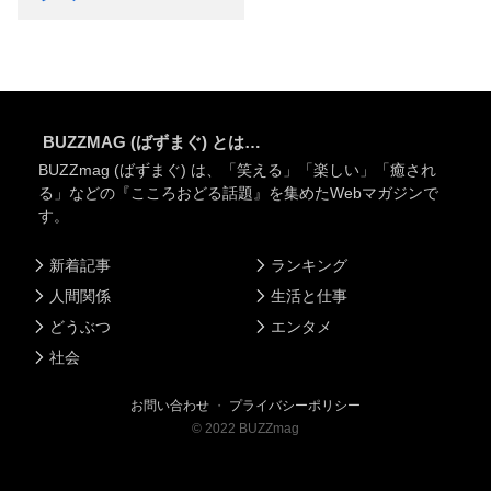
BUZZMAG (ばずまぐ) とは…
BUZZmag (ばずまぐ) は、「笑える」「楽しい」「癒され
る」などの『こころおどる話題』を集めたWebマガジンで
す。
新着記事
ランキング
人間関係
生活と仕事
どうぶつ
エンタメ
社会
お問い合わせ
・
プライバシーポリシー
©
2022
BUZZmag