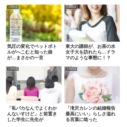
人間関係
人間関係
気圧の変化でペットボト
東大の講師が、お茶の水
ルがへこむと知った娘
女子大を訪れたら…ドラ
が…まさかの一言
マのような事態に！？
人間関係
人間関係
「私バカなんでよくわか
「滝沢カレンの結婚報告
んないすけど」と前置き
最高にいい」らしさ溢れ
した学生に先生が
る言葉に唸った