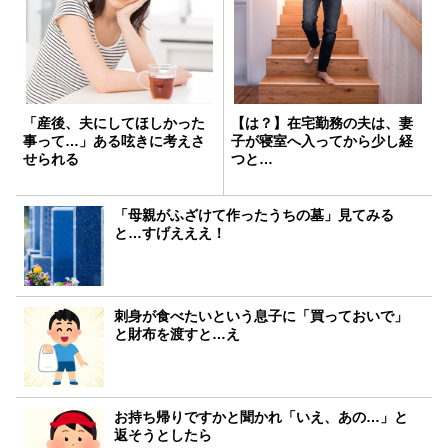
「産後、夫にしてほしかった
【は？】在宅勤務の夫は、妻
事って…」ある呟きに考えさ
子が寝室へ入ってから少し経
せられる
つと…
「母親がふざけて作ったうちの墓」見てみる
と…すげえええ！
刺身が食べたいという息子に「買っておいで」
と財布を渡すと…え
お持ち帰りですかと聞かれ「いえ、あの…」と
返そうとしたら