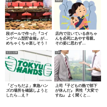
作品
体験談
段ボールで作った『コイ
店内で泣いている赤ちゃ
ンゲーム型貯金箱』が…
んを必死にあやす母親。
めちゃくちゃ楽しそう！
その姿に思わず…
生活と仕事
仕事
「どっちだよ」東急ハン
上司『子どもの熱で部下
ズの場所を確認しようと
が休んだ』 男性『大変で
したら…え？
すね』 よく聞くと…