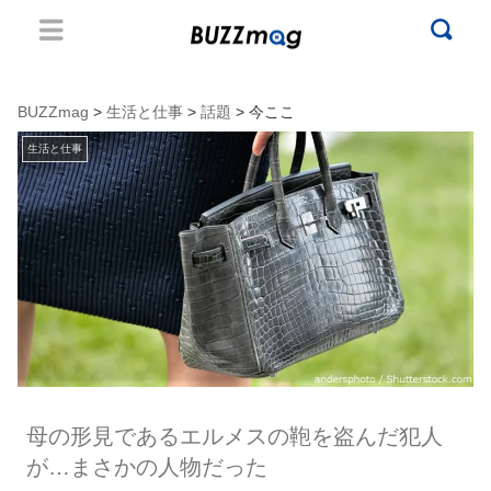
BUZZmag
>
生活と仕事
>
話題
> 今ここ
生活と仕事
母の形見であるエルメスの鞄を盗んだ犯人
が…まさかの人物だった