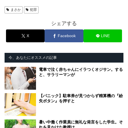
まさか
犯罪
シェアする
X
Facebook
LINE
今、あなたにオススメの記事
電車で泣く赤ちゃんにイラつくオジサン。する
と、サラリーマンが
【パニック】駐車券が見つからず精算機の『紛
失ボタン』を押すと
暑い中働く作業員に無礼な発言をした学生。そ
れを見かけた教授は