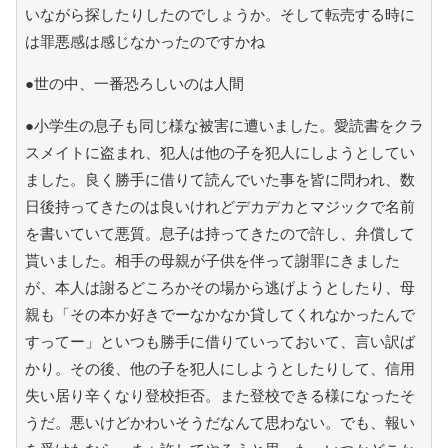
いながら探したりしたのでしょうか。そして転売する時に
は罪悪感は感じなかったのですかね
●世の中、一番恐ろしいのは人間
●小学生の息子も同じ様な被害に遭いました。愛読書をクラ
スメイトに盗まれ、犯人は他の子を犯人にしようとしてい
ました。良く勝手に借りて読んでいた事を皆に問われ、数
日後持ってきたのは良いけれどデカデカとマジックで名前
を書いていて悪質。息子は持ってきたので許し、弁償して
貰いました。相手の母親が子供を伴って謝罪にきました
が、本人は謝るどころかその場から逃げようとしたり、母
親も「その本か好きでーなかなか貸してくれなかったんで
すってー」といつも勝手に借りていっておいて、言い訳ば
かり。その後、他の子を犯人にしようとしたりして、信用
失い居り辛くなり登校拒否。また登校できる様になったそ
うだ。悪いけどかわいそうだなんて思わない。でも、報い