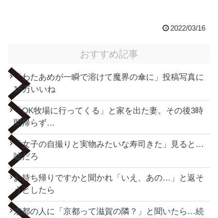
2022/03/16
おすすめ記事
「わたあめが一瞬で溶けて魔界の傘に」投稿写真に
16万いいね
「OK牧場に行ってくる」と家を出た妻。その後3時
間帰らず…
「女子の自撮りと実物みたいな寿司きた」見ると…
嘘だろ
お持ち帰りですかと聞かれ「いえ、あの…」と返そ
うとしたら
京都の人に「京都って滋賀の隣？」と聞いたら…続