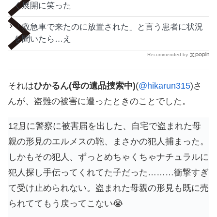
く展開に笑った
「救急車で来たのに放置された」と言う患者に状況
を聞いたら…え
Recommended by
それは
ひかるん(母の遺品捜索中)
(
@hikarun315
)さ
んが、盗難の被害に遭ったときのことでした。
12月に警察に被害届を出した、自宅で盗まれた母
親の形見のエルメスの鞄、まさかの犯人捕まった。
しかもその犯人、ずっとめちゃくちゃナチュラルに
犯人探し手伝ってくれてた子だった………衝撃すぎ
て受け止められない。盗まれた母親の形見も既に売
られててもう戻ってこない😭