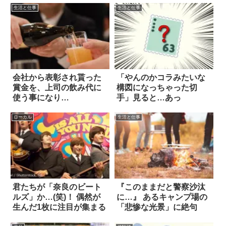
生活と仕事
生活と仕事
会社から表彰され貰った
「やんのかコラみたいな
賞金を、上司の飲み代に
構図になっちゃった切
使う事になり…
手」見ると…あっ
ローカル
生活と仕事
君たちが「奈良のビート
『このままだと警察沙汰
ルズ」か…(笑)！ 偶然が
に…』 あるキャンプ場の
生んだ1枚に注目が集まる
「悲惨な光景」に絶句