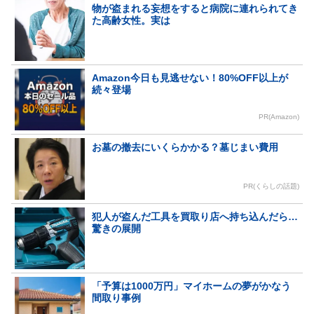
物が盗まれる妄想をすると病院に連れられてき
た高齢女性。実は
Amazon今日も見逃せない！80%OFF以上が
続々登場
PR(Amazon)
お墓の撤去にいくらかかる？墓じまい費用
PR(くらしの話題)
犯人が盗んだ工具を買取り店へ持ち込んだら…
驚きの展開
「予算は1000万円」マイホームの夢がかなう
間取り事例