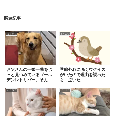
関連記事
どうぶつ
どうぶつ
お父さんの一挙一動をじ
季節外れに鳴くウグイス
っと見つめているゴール
がいたので理由を調べた
デンレトリバー。そんな
ら…泣いた
なか、トイレに行こうと
すると…こうなっちゃ
どうぶつ
どうぶつ
う！