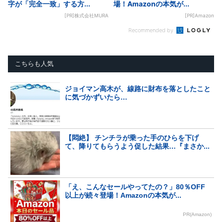
字が「完全一致」する方...
場！Amazonの本気が...
[PR]株式会社MURA
[PR]Amazon
Recommended by
こちらも人気
ジョイマン高木が、線路に財布を落としたこと
に気づかずいたら…
【悶絶】 チンチラが乗った手のひらを下げ
て、降りてもらうよう促した結果…『まさか...
「え、こんなセールやってたの？」80％OFF
以上が続々登場！Amazonの本気が...
PR(Amazon)