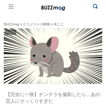
BUZZmag
>
どうぶつ
>
小動物
> 今ここ
どうぶつ
【完全に一致】チンチラを撮影したら…あの
芸人にそっくりすぎた