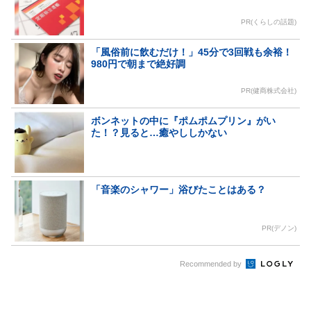
PR(くらしの話題)
「風俗前に飲むだけ！」45分で3回戦も余裕！
980円で朝まで絶好調
PR(健商株式会社)
ボンネットの中に『ポムポムプリン』がい
た！？見ると…癒やししかない
「音楽のシャワー」浴びたことはある？
PR(デノン)
Recommended by