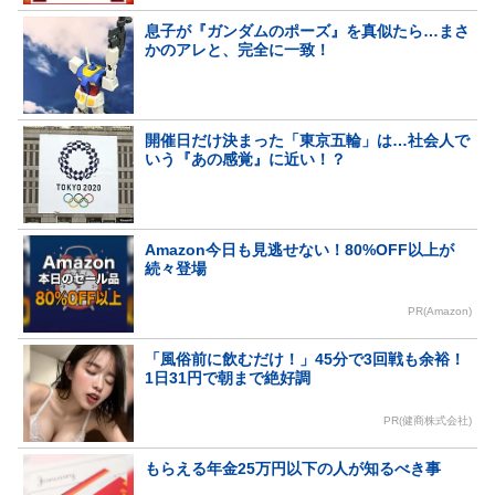
息子が『ガンダムのポーズ』を真似たら…まさ
かのアレと、完全に一致！
開催日だけ決まった「東京五輪」は…社会人で
いう『あの感覚』に近い！？
Amazon今日も見逃せない！80%OFF以上が
続々登場
PR(Amazon)
「風俗前に飲むだけ！」45分で3回戦も余裕！
1日31円で朝まで絶好調
PR(健商株式会社)
もらえる年金25万円以下の人が知るべき事