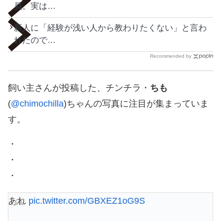
員。実は…
新人に「経験が浅い人から教わりたくない」と言わ
れたので…
Recommended by
飼い主さんが投稿した、チンチラ・
ちも
(
@chimochilla
)ちゃんの写真に注目が集まっていま
す。
・
・
・
あれ
pic.twitter.com/GBXEZ1oG9S