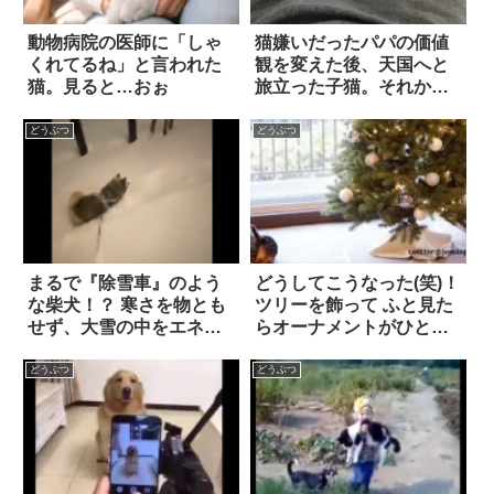
動物病院の医師に「しゃ
猫嫌いだったパパの価値
くれてるね」と言われた
観を変えた後、天国へと
猫。見ると…おぉ
旅立った子猫。それから
時が経ち…『新たな運命
の出会い』が訪れる
どうぶつ
どうぶつ
まるで『除雪車』のよう
どうしてこうなった(笑)！
な柴犬！？ 寒さを物とも
ツリーを飾って ふと見た
せず、大雪の中をエネル
らオーナメントがひとつ
ギッシュに猛進する姿に
増えてた
ネット中がほっこり！！
どうぶつ
どうぶつ