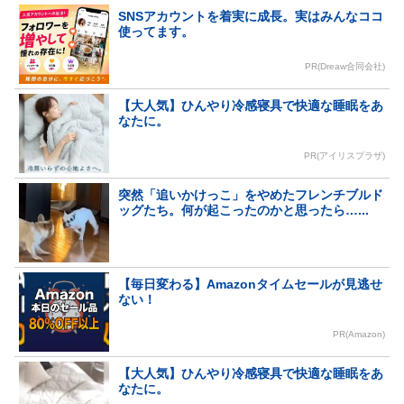
SNSアカウントを着実に成長。実はみんなココ
使ってます。
PR(Dreaw合同会社)
【大人気】ひんやり冷感寝具で快適な睡眠をあ
なたに。
PR(アイリスプラザ)
突然「追いかけっこ」をやめたフレンチブルド
ッグたち。何が起こったのかと思ったら…...
【毎日変わる】Amazonタイムセールが見逃せ
ない！
PR(Amazon)
【大人気】ひんやり冷感寝具で快適な睡眠をあ
なたに。