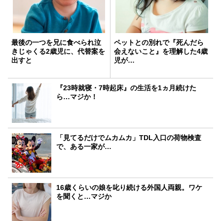
最後の一つを兄に食べられ泣
ペットとの別れで『死んだら
きじゃくる2歳児に、代替案を
会えないこと』を理解した4歳
出すと
児が…
『23時就寝・7時起床』の生活を1ヵ月続けた
ら…マジか！
「見てるだけでムカムカ」TDL入口の荷物検査
で、ある一家が…
16歳くらいの娘を叱り続ける外国人両親。ワケ
を聞くと…マジか