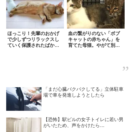
ほっこり！先輩のおかげ
血の繋がりのない「ボブ
で少しずつリラックスし
キャットの赤ちゃん」を
ていく保護されたばかり
育てた母猫。やがて別れ
の子猫
が訪れ…
「まだ心臓バクバクしてる」立体駐車
場で車を発進しようとしたら
【恐怖】駅ビルの女子トイレに若い男
がいたため、声をかけたら…