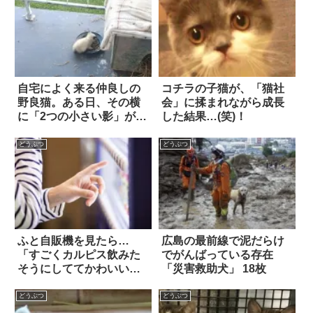
自宅によく来る仲良しの
コチラの子猫が、「猫社
野良猫。ある日、その横
会」に揉まれながら成長
に「2つの小さい影」が見
した結果…(笑)！
えて…
どうぶつ
どうぶつ
ふと自販機を見たら…
広島の最前線で泥だらけ
「すごくカルピス飲みた
でがんばっている存在
そうにしててかわいい」
「災害救助犬」 18枚
(笑)
どうぶつ
どうぶつ