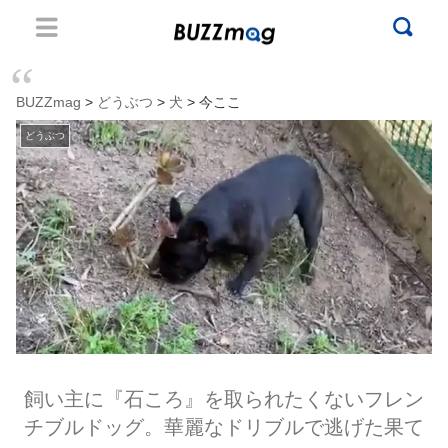
BUZZmag
>
どうぶつ
>
犬
> 今ここ
どうぶつ
飼い主に『石ころ』を取られたくないフレン
チブルドッグ。華麗なドリブルで逃げた果て