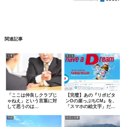
関連記事
仕事
笑える
「ここは仲良しクラブじ
【完璧】あの『リポビタ
ゃねえ」という言葉に対
ンDの崖っぷちCM』を、
して思うのは…
「スマホの絵文字」だけ
で再現した結果
作品
生活と仕事