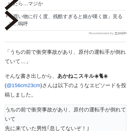
いたら…マジか
「買い物に行く度、残酷すぎると娘が嘆く旗」見る
と…嗚呼
Recommended by
「うちの前で衝突事故があり、原付の運転手が倒れ
ていて…」
そんな書き出しから、
あかねこスキル☀️🐈☀️
(
@156cm23cm
)さんは以下のようなエピソードを投
稿しました。
うちの前で衝突事故があり、原付の運転手が倒れて
いて
先に来ていた男性｢息してないぞ！｣