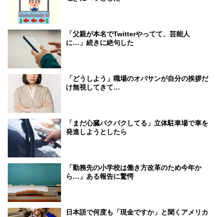
「父親が本名でTwitterやってて、芸能人
に…」続きに絶句した
「どうしよう」職場のオバサンが自分の挨拶だ
け無視してきて…
「まだ心臓バクバクしてる」立体駐車場で車を
発進しようとしたら
「勤務先の小学校は働き方改革のため今年か
ら…」ある報告に驚愕
日本語で何度も「現金ですか」と聞くアメリカ