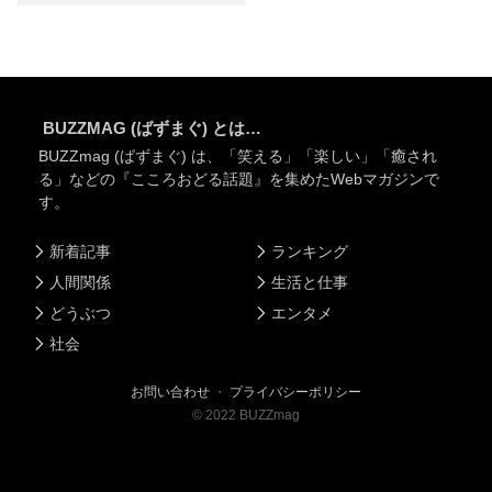
BUZZMAG (ばずまぐ) とは…
BUZZmag (ばずまぐ) は、「笑える」「楽しい」「癒され
る」などの『こころおどる話題』を集めたWebマガジンで
す。
新着記事
ランキング
人間関係
生活と仕事
どうぶつ
エンタメ
社会
お問い合わせ
・
プライバシーポリシー
©
2022
BUZZmag