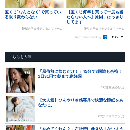
宝くじ“なんとなく”で買ってい
【宝くじ何年も買って一度も当
る限り変わらない
たらない人へ】原因、はっきり
してます
[PR]合同会社デジタルファーム
[PR]合同会社デジタルファーム
Recommended by
こちらも人気
「風俗前に飲むだけ！」45分で3回戦も余裕！
1日31円で朝まで絶好調
PR(健商株式会社)
【大人気】ひんやり冷感寝具で快適な睡眠をあ
なたに。
PR(アイリスプラザ)
「やめてくれん？」左折時に巻き込まないよう