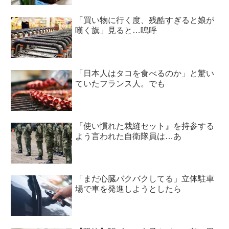
「買い物に行く度、残酷すぎると娘が
嘆く旗」見ると…嗚呼
「日本人はタコを食べるのか」と驚い
ていたフランス人。でも
『使い慣れた裁縫セット』を持参する
よう言われた自衛隊員は…あ
「まだ心臓バクバクしてる」立体駐車
場で車を発進しようとしたら