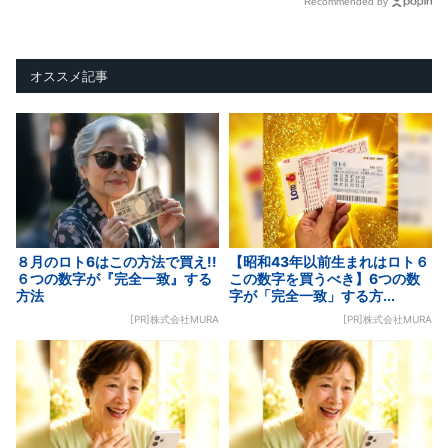
Recommended by
オススメ記事
８月のロト6はこの方法で買え!!
【昭和43年以前生まれはロト６
６つの数字が『完全一致』する
この数字を買うべき】6つの数
方法
字が「完全一致」する方...
[PR]株式会社MURA
[PR]株式会社MURA