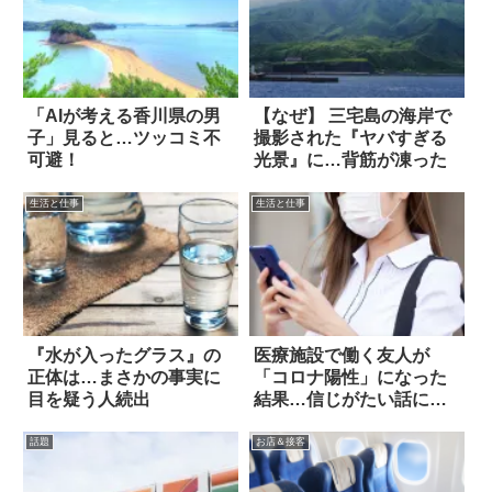
「AIが考える香川県の男
【なぜ】 三宅島の海岸で
子」見ると…ツッコミ不
撮影された『ヤバすぎる
可避！
光景』に…背筋が凍った
生活と仕事
生活と仕事
『水が入ったグラス』の
医療施設で働く友人が
正体は…まさかの事実に
「コロナ陽性」になった
目を疑う人続出
結果…信じがたい話に絶
句！
話題
お店＆接客