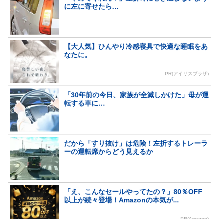
に左に寄せたら…
【大人気】ひんやり冷感寝具で快適な睡眠をあ
なたに。
PR(アイリスプラザ)
「30年前の今日、家族が全滅しかけた」母が運
転する車に…
だから「すり抜け」は危険！左折するトレーラ
ーの運転席からどう見えるか
「え、こんなセールやってたの？」80％OFF
以上が続々登場！Amazonの本気が...
PR(Amazon)