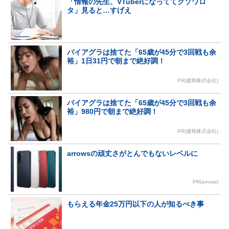
「情報の先生、VTuberになっててクソワロ
タ」見ると…すげえ
バイアグラは捨てた「65歳が45分で3回戦も余
裕」1日31円で朝まで絶好調！
PR(健商株式会社)
バイアグラは捨てた「65歳が45分で3回戦も余
裕」980円で朝まで絶好調！
PR(健商株式会社)
arrowsの頑丈さがとんでもないレベルに
PR(arrows)
もらえる年金25万円以下の人が知るべき事