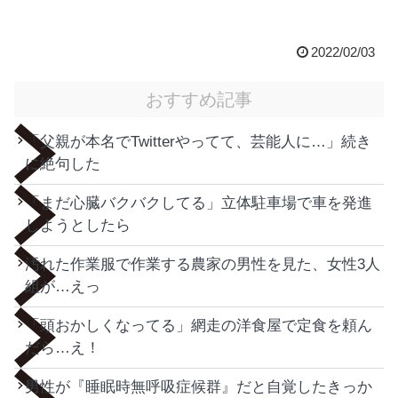
2022/02/03
おすすめ記事
「父親が本名でTwitterやってて、芸能人に…」続き
に絶句した
「まだ心臓バクバクしてる」立体駐車場で車を発進
しようとしたら
汚れた作業服で作業する農家の男性を見た、女性3人
組が…えっ
「頭おかしくなってる」網走の洋食屋で定食を頼ん
だら…え！
男性が『睡眠時無呼吸症候群』だと自覚したきっか