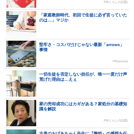
PR(くらしの話題)
「家庭教師時代、初回で生徒に必ず言っていた
のは…」マジか
堅牢さ・コスパだけじゃない最新「arrows」
事情
PR(arrows)
一切生徒を否定しない担任が、唯一一度だけ声
荒げた理由は…えぇ
家の売却成功にはカギがある？家処分の基礎知
識を解説
PR(くらしの話題)
古典のおばあちゃん先生に『舞姫』の感想を伝