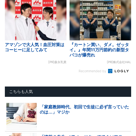
アマゾンで大人気！血圧対策は
『カートン買い、ダメ。ゼッタ
コーヒーに足してみて
イ。』年間11万円節約の新型タ
バコが爆売れ
[PR]森永乳業
[PR]株式会社HAL
Recommended by
こちらも人気
「家庭教師時代、初回で生徒に必ず言っていた
のは…」マジか