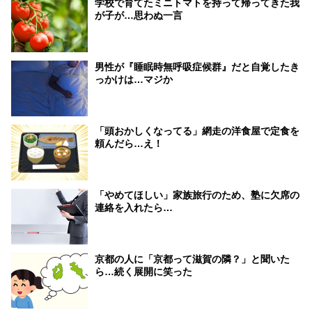
学校で育てたミニトマトを持って帰ってきた我
が子が…思わぬ一言
男性が『睡眠時無呼吸症候群』だと自覚したき
っかけは…マジか
「頭おかしくなってる」網走の洋食屋で定食を
頼んだら…え！
「やめてほしい」家族旅行のため、塾に欠席の
連絡を入れたら…
京都の人に「京都って滋賀の隣？」と聞いた
ら…続く展開に笑った