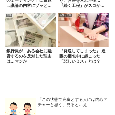
のミーティング」に遭遇
り、お餅を入れた後…
→議論の内容にゾッとす
『続く工程』がスゴかっ
る
た！
仕事
生活と仕事
銀行員が、ある会社に融
『発送してしまった』 通
資するのを反対した理由
販の梱包中に起こった
は…マジか
「悲しいミス」とは？
「この状態で完食とする人には内心ア
チャーと思う」見ると…え