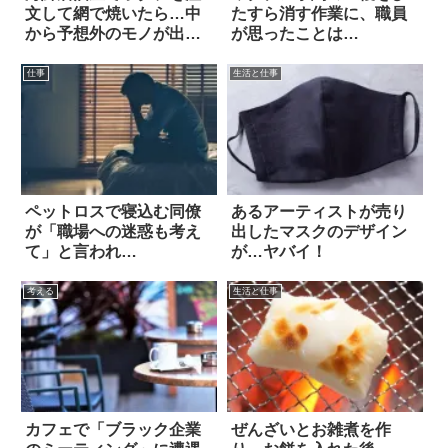
文して網で焼いたら…中
たすら消す作業に、職員
から予想外のモノが出て
が思ったことは…
きた!!
仕事
生活と仕事
ペットロスで寝込む同僚
あるアーティストが売り
が「職場への迷惑も考え
出したマスクのデザイン
て」と言われ…
が…ヤバイ！
考える
生活と仕事
カフェで「ブラック企業
ぜんざいとお雑煮を作