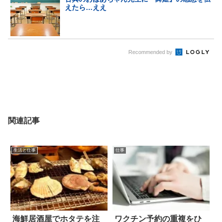
えたら…ええ
Recommended by
関連記事
生活と仕事
仕事
海鮮居酒屋でホタテを注
ワクチン予約の重複をひ