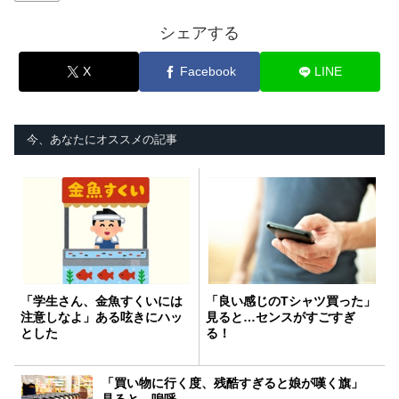
シェアする
X
Facebook
LINE
今、あなたにオススメの記事
「学生さん、金魚すくいには
「良い感じのTシャツ買った」
注意しなよ」ある呟きにハッ
見ると…センスがすごすぎ
とした
る！
「買い物に行く度、残酷すぎると娘が嘆く旗」