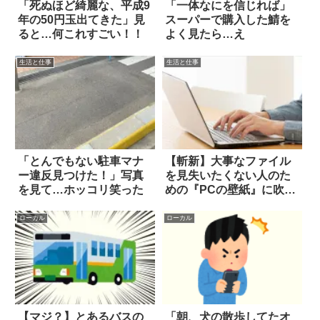
「死ぬほど綺麗な、平成9
「一体なにを信じれば」
年の50円玉出てきた」見
スーパーで購入した鯖を
ると…何これすごい！！
よく見たら…え
生活と仕事
生活と仕事
「とんでもない駐車マナ
【斬新】大事なファイル
ー違反見つけた！」写真
を見失いたくない人のた
を見て…ホッコリ笑った
めの『PCの壁紙』に吹い
た
ローカル
ローカル
【マジ？】とあるバスの
「朝、犬の散歩してたオ