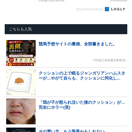
[PR]株式会社MURA
[PR]Amazon
Recommended by
こちらも人気
競馬予想サイトの裏側、全部書きました。
PR(他力本願運営事務局)
クッションの上で眠るジャンガリアンハムスタ
ーが…やがて自らも、クッションに同化し...
「我が子が怒られ泣いた後のクッション」が…
完全にホラー(笑)
その買い方、もう限界かもしれない。