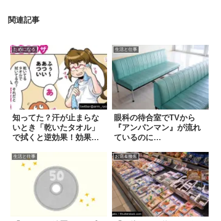
関連記事
ためになる
生活と仕事
知ってた？汗が止まらな
眼科の待合室でTVから
いとき「乾いたタオル」
『アンパンマン』が流れ
で拭くと逆効果！効果的
ているのに…
なのは…
生活と仕事
お店＆接客