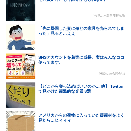
PR(他力本願運営事務局)
「先に帰国した妻に殆どの家具を売られてしま
った」見ると…ええ
SNSアカウントを着実に成長。実はみんなココ
使ってます。
PR(Dreaw合同会社)
【どこから突っ込めばいいのか… 他】 Twitter
で見かけた衝撃的な光景 8選
アメリカからの荷物に入っていた緩衝材をよく
見たら…ヒィィィ