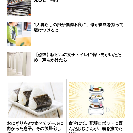
見ると…嗚呼
1人暮らしの娘が体調不良に。母が食料を持って
駆けつけると…
【恐怖】駅ビルの女子トイレに若い男がいたた
め、声をかけたら…
おにぎりを3つ食べてプールに
食堂にて。配膳ロボットに喜
向かった息子。その後帰宅し
んだおじさんが、頭を撫でた