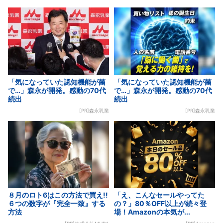
「気になっていた認知機能が菌
「気になっていた認知機能が菌
で…」森永が開発。感動の70代
で…」森永が開発。感動の70代
続出
続出
[PR]森永乳業
[PR]森永乳業
８月のロト6はこの方法で買え!!
「え、こんなセールやってた
６つの数字が『完全一致』する
の？」80％OFF以上が続々登
方法
場！Amazonの本気が...