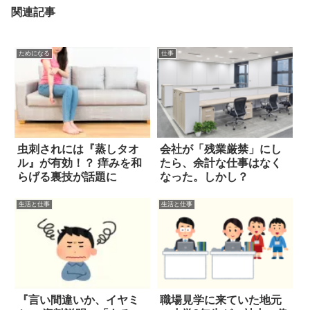
関連記事
ためになる
仕事
虫刺されには『蒸しタオ
会社が「残業厳禁」にし
ル』が有効！？ 痒みを和
たら、余計な仕事はなく
らげる裏技が話題に
なった。しかし？
生活と仕事
生活と仕事
『言い間違いか、イヤミ
職場見学に来ていた地元