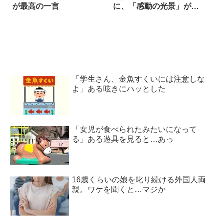
が最高の一言
に、「感動の光景」が広
がっていた！
「学生さん、金魚すくいには注意しな
よ」ある呟きにハッとした
「女児が食べられたみたいになって
る」ある遊具を見ると…あっ
16歳くらいの娘を叱り続ける外国人両
親。ワケを聞くと…マジか