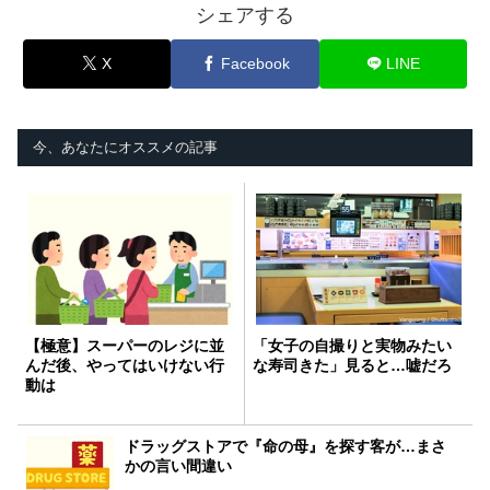
シェアする
X
Facebook
LINE
今、あなたにオススメの記事
【極意】スーパーのレジに並
「女子の自撮りと実物みたい
んだ後、やってはいけない行
な寿司きた」見ると…嘘だろ
動は
ドラッグストアで『命の母』を探す客が…まさ
かの言い間違い