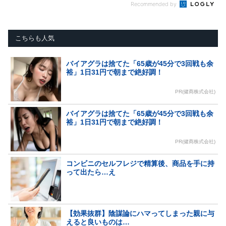
Recommended by
こちらも人気
バイアグラは捨てた「65歳が45分で3回戦も余
裕」1日31円で朝まで絶好調！
PR(健商株式会社)
バイアグラは捨てた「65歳が45分で3回戦も余
裕」1日31円で朝まで絶好調！
PR(健商株式会社)
コンビニのセルフレジで精算後、商品を手に持
って出たら…え
【効果抜群】陰謀論にハマってしまった親に与
えると良いものは…