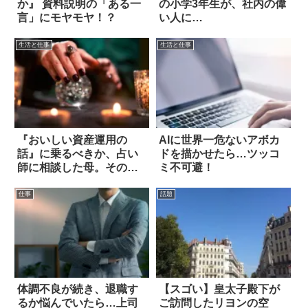
か』 資料説明の「ある一
の小学3年生が、社内の偉
言」にモヤモヤ！？
い人に…
生活と仕事
生活と仕事
『おいしい資産運用の
AIに世界一危ないアボカ
話』に乗るべきか、占い
ドを描かせたら…ツッコ
師に相談した母。その結
ミ不可避！
果…
仕事
話題
体調不良が続き、退職す
【スゴい】皇太子殿下が
るか悩んでいたら…上司
ご訪問したリヨンの空