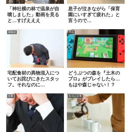
「神社横の林で温泉が自
息子が泣きながら「保育
噴しました」動画を見る
園にいすぎて疲れた」と
と…すげえええ
言うので…
体験談
作品
宅配食材の異物混入につ
どうぶつの森を『土木の
いてお詫びにきたスタッ
プロ』がプレイしたら…
フ。それなのに…
もはや森じゃない！？
仕事
生活と仕事