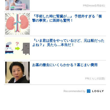
PR(Dreaw合同会社)
『手術した時に腎臓が…』 予想外すぎる「衝
撃の事実」に医師も驚愕！
『いま君は壁をやっているけど、元は船だった
よね？』 見たら…本当だ！
お墓の撤去にいくらかかる？墓じまい費用
PR(くらしの話題)
Recommended by