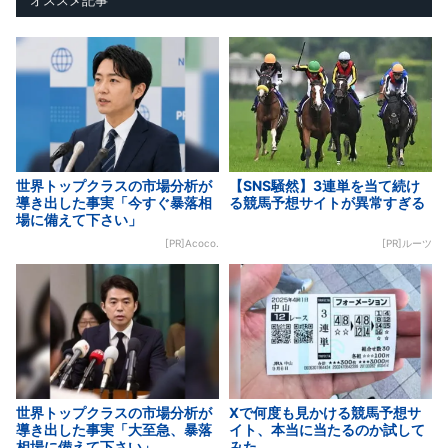
世界トップクラスの市場分析が
【SNS騒然】3連単を当て続け
導き出した事実「今すぐ暴落相
る競馬予想サイトが異常すぎる
場に備えて下さい」
[PR]Acoco.
[PR]ルーツ
世界トップクラスの市場分析が
Xで何度も見かける競馬予想サ
導き出した事実「大至急、暴落
イト、本当に当たるのか試して
相場に備えて下さい」
みた。