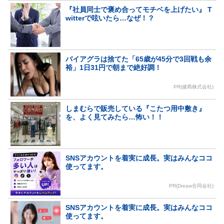
『社員同士で褒め合ってモチベを上げたい』 T
witterで呟いたら…なぜ！？
バイアグラは捨てた「65歳が45分で3回戦も余
裕」1日31円で朝まで絶好調！
PR(健商株式会社)
しまむらで販売している『こたつ用中敷き』
を、よく見てみたら…怖い！！
SNSアカウントを着実に成長。実はみんなココ
使ってます。
PR(Dreaw合同会社)
SNSアカウントを着実に成長。実はみんなココ
使ってます。