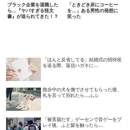
ブラック企業を退職した
「ときどき床にコーヒー
ら…『ヤバすぎる怪文
を…」ある男性の発想に
書』が送られてきた！？
笑った
「ほんと反省してる」結婚式の招待状
を送る際、返信ハガキに…
散歩中の犬を撫でさせてもらった後、
礼を言って別れたら…ふふ
「被害届だす」ゲーセンで音ゲーをプ
レイ後、ふと髪を触ったら…