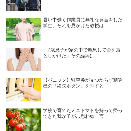
暑い中働く作業員に無礼な発言をした
学生。それを見かけた教授は
「7歳息子が家の中で窒息して命を落
としかけた」その経緯は…
【パニック】駐車券が見つからず精算
機の『紛失ボタン』を押すと
学校で育てたミニトマトを持って帰っ
てきた我が子が…思わぬ一言