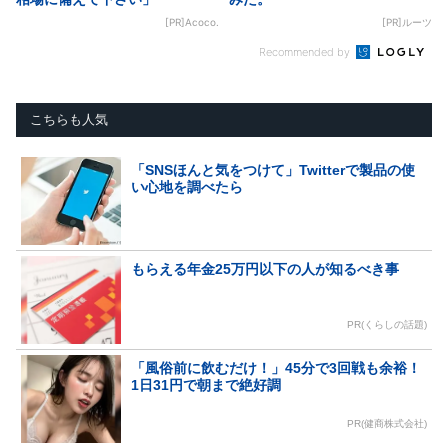
[PR]Acoco.
[PR]ルーツ
Recommended by
こちらも人気
「SNSほんと気をつけて」Twitterで製品の使
い心地を調べたら
もらえる年金25万円以下の人が知るべき事
PR(くらしの話題)
「風俗前に飲むだけ！」45分で3回戦も余裕！
1日31円で朝まで絶好調
PR(健商株式会社)