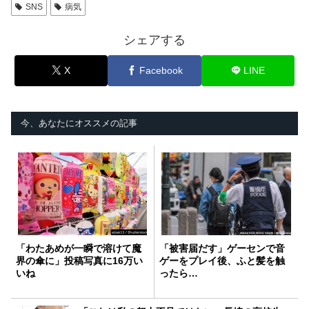
SNS
病気
シェアする
X
Facebook
LINE
今、あなたにオススメの記事
「わたあめが一瞬で溶けて魔
「被害届だす」ゲーセンで音
界の傘に」投稿写真に16万い
ゲーをプレイ後、ふと髪を触
いね
ったら…