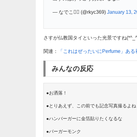
— なでこ💁‍♀️ (@rkyc369)
January 13, 
さすが仏教国タイといった光景ですね(*^_^*
関連：
「これはぜったいにPerfume」あ
みんなの反応
●お洒落！
●とりあえず、この前でも記念写真撮るよね
●ハンバーガーに金箔貼りたくなるな
●バーガーモンク