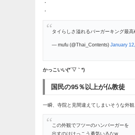
・
・
タイらしさ溢れるバーガーキング最高
— mufu (@Thai_Contents)
January 12
かっこいい(*´▽｀*)
国民の95％以上が仏教徒
一瞬、寺院と見間違えてしまいそうな外観
この外観でフツーのハンバーガーを
出すのはけっこう勇気いるなw