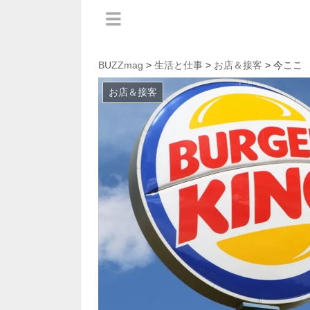
BUZZmag
>
生活と仕事
>
お店＆接客
> 今ここ
お店＆接客