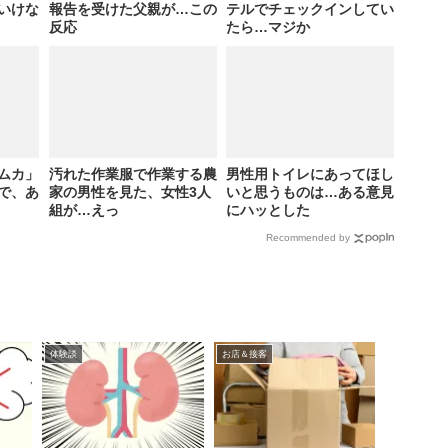
いけな
報告を受けた父親が…この
テルでチェックインしてい
反応
たら…マジか
ムカ」
汚れた作業服で作業する農
男性用トイレにあってほし
査で、あ
家の男性を見た、女性3人
いと思うものは…ある意見
組が…えっ
にハッとした
Recommended by
体験談
お店＆接客