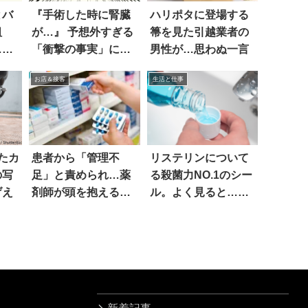
とバ
『手術した時に腎臓
ハリポタに登場する
祖
が…』 予想外すぎる
箒を見た引越業者の
…最
「衝撃の事実」に医
男性が…思わぬ一言
師も驚愕！
お店＆接客
生活と仕事
たカ
患者から「管理不
リステリンについて
の写
足」と責められ…薬
る殺菌力NO.1のシー
げえ
剤師が頭を抱える問
ル。よく見ると…マ
題は
ジか