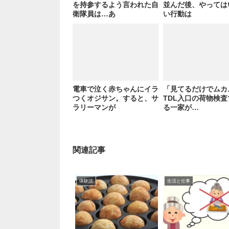
を持参するよう言われた自
並んだ後、やっては
衛隊員は…あ
い行動は
電車で泣く赤ちゃんにイラ
「見てるだけでムカ
つくオジサン。すると、サ
TDL入口の荷物検
ラリーマンが
る一家が…
関連記事
体験談
生活と仕事