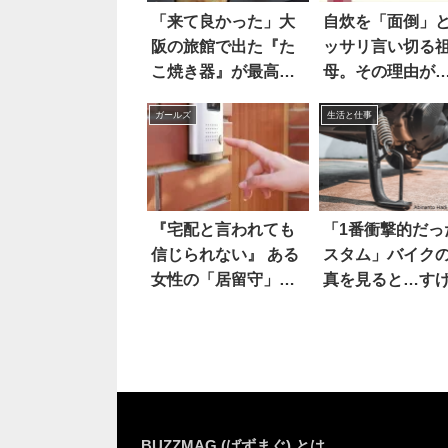
「来て良かった」大
自炊を「面倒」
阪の旅館で出た『た
ッサリ言い切る
こ焼き器』が最高す
母。その理由が
ぎる
高すぎる！！！
ガールズ
生活と仕事
『宅配と言われても
「1番衝撃的だっ
信じられない』 ある
スタム」バイク
女性の「居留守」を
真を見ると…す
巡る本音に、ネット
が騒然
BUZZMAG (ばずまぐ) とは…