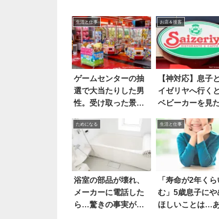
生活と仕事
お店＆接客
ゲームセンターの抽
【神対応】息子
選で大当たりした男
イゼリヤへ行く
性。受け取った景品
ベビーカーを見
は…え！？
員が…
ためになる
生活と仕事
浴室の部品が壊れ、
「寿命が2年くら
メーカーに電話した
む」5歳息子にや
ら…驚きの事実が判
ほしいことは…
明