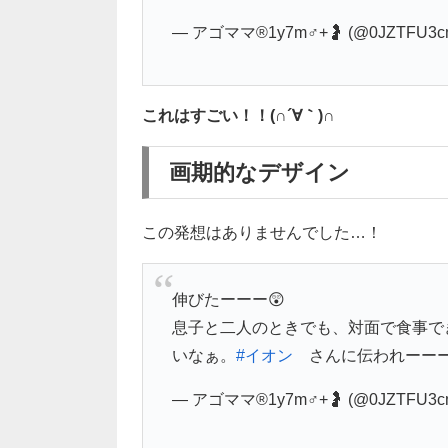
— アゴママ®1y7m♂+🤰 (@0JZTFU3c
これはすごい！！(∩´∀｀)∩
画期的なデザイン
この発想はありませんでした…！
伸びたーーー😲
息子と二人のときでも、対面で食事で
いなぁ。
#イオン
さんに伝われーー
— アゴママ®1y7m♂+🤰 (@0JZTFU3c