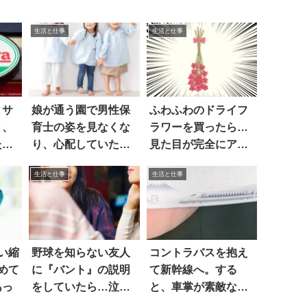
生活と仕事
生活と仕事
とサ
娘が通う園で男性保
ふわふわのドライフ
と、
育士の姿を見なくな
ラワーを買ったら…
た店
り、心配していた
見た目が完全にアレ
ら…
だった
生活と仕事
生活と仕事
い縮
野球を知らない友人
コントラバスを抱え
めて
に『バント』の説明
て新幹線へ。する
あっ
をしていたら…泣い
と、車掌が素敵なメ
た
モをくれた！