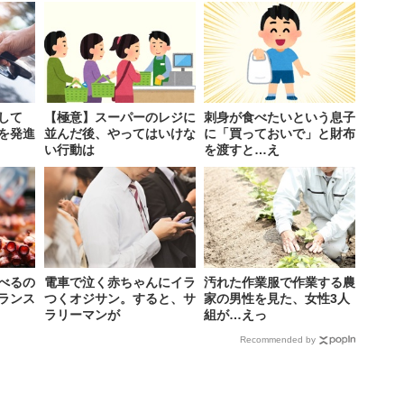
して
【極意】スーパーのレジに
刺身が食べたいという息子
を発進
並んだ後、やってはいけな
に「買っておいで」と財布
い行動は
を渡すと…え
べるの
電車で泣く赤ちゃんにイラ
汚れた作業服で作業する農
ランス
つくオジサン。すると、サ
家の男性を見た、女性3人
ラリーマンが
組が…えっ
Recommended by