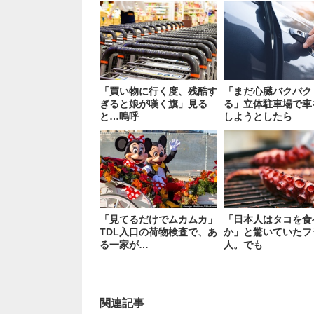
「買い物に行く度、残酷す
「まだ心臓バクバク
ぎると娘が嘆く旗」見る
る」立体駐車場で車
と…嗚呼
しようとしたら
「見てるだけでムカムカ」
「日本人はタコを食
TDL入口の荷物検査で、あ
か」と驚いていたフ
る一家が…
人。でも
関連記事