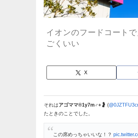
イオンのフードコートで
ごくいい
X
それは
アゴママ®1y7m♂+🤰
(
@0JZTFU3c
たときのことでした。
この席めっちゃいいな！？
pic.twitter