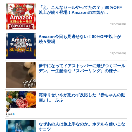
「え、こんなセールやってたの？」80％OFF
以上が続々登場！Amazonの本気が...
PR(Amazon)
Amazon今日も見逃せない！80%OFF以上が
続々登場
PR(Amazon)
夢中になってドアストッパーに飛びつくゴール
デン。一生懸命な『スパーリング』の様子...
霜降りせいやが思わず反応した『赤ちゃんの動
画』に…ふふ
なぜあの人は旅上手なのか。ホテルを使いこな
すコツ