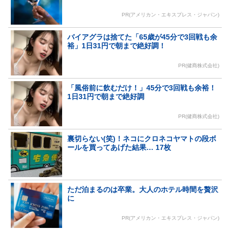
PR(アメリカン・エキスプレス・ジャパン)
バイアグラは捨てた「65歳が45分で3回戦も余
裕」1日31円で朝まで絶好調！
PR(健商株式会社)
「風俗前に飲むだけ！」45分で3回戦も余裕！
1日31円で朝まで絶好調
PR(健商株式会社)
裏切らない(笑)！ネコにクロネコヤマトの段ボ
ールを買ってあげた結果… 17枚
ただ泊まるのは卒業。大人のホテル時間を贅沢
に
PR(アメリカン・エキスプレス・ジャパン)