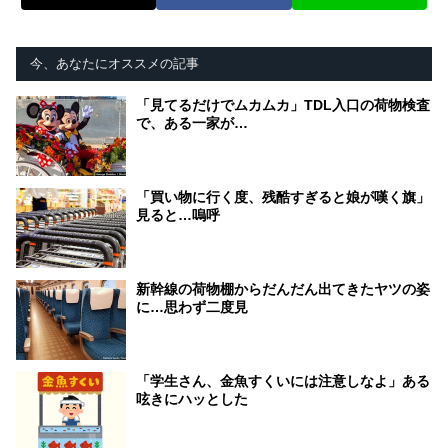
今、あなたにオススメの記事
「見てるだけでムカムカ」TDL入口の荷物検査
で、ある一家が…
「買い物に行く度、残酷すぎると娘が嘆く旗」
見ると…嗚呼
新幹線の荷物棚からだんだん出てきたヤツの姿
に…思わず二度見
「学生さん、金魚すくいには注意しなよ」ある
呟きにハッとした