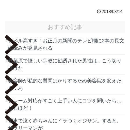
2018/03/14
おすすめ記事
レベル高すぎ！お正月の新聞のテレビ欄に2本の長文
縦読みが発見される
秋葉原で怪しい宗教に勧誘された男性は…こう切り
抜けた
美容師が私的な質問ばかりするため美容院を変えた
ら…あ
クレーム対応がすごく上手い人にコツを聞いたら…
なるほど！
電車で泣く赤ちゃんにイラつくオジサン。すると、
サラリーマンが