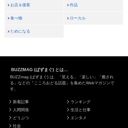
お店＆接客
作品
食べ物
ローカル
ためになる
BUZZMAG (ばずまぐ) とは…
BUZZmag (ばずまぐ) は、「笑える」「楽しい」「癒され
る」などの『こころおどる話題』を集めたWebマガジンで
す。
新着記事
ランキング
人間関係
生活と仕事
どうぶつ
エンタメ
社会