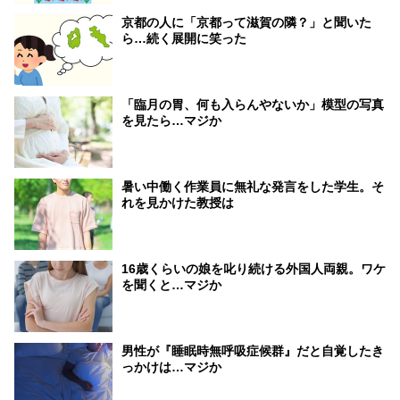
京都の人に「京都って滋賀の隣？」と聞いた
ら…続く展開に笑った
「臨月の胃、何も入らんやないか」模型の写真
を見たら…マジか
暑い中働く作業員に無礼な発言をした学生。そ
れを見かけた教授は
16歳くらいの娘を叱り続ける外国人両親。ワケ
を聞くと…マジか
男性が『睡眠時無呼吸症候群』だと自覚したき
っかけは…マジか