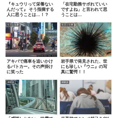
『キュウリって栄養ない
「在宅勤務サボれていい
んだって』 そう指摘する
ですよね」と言われて思
人に思うことは…！？
うことは…
生活と仕事
生活と仕事
アキバで痛車を追いかけ
岩手県で発見された、世
るパトカー。その声掛け
にも珍しい『ウニ』の写
に笑った
真に驚愕！！
体験談
体験談