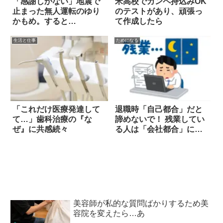
「感謝しかない」地震で
米高校でカンペ持込みOK
止まった無人運転のゆり
のテストがあり、頑張っ
かもめ。すると…
て作成したら
生活と仕事
ためになる
「これだけ医療発達して
退職時「自己都合」だと
て…」歯科治療の『な
諦めないで！ 残業してい
ぜ』に共感続々
る人は「会社都合」にな
る可能性大
美容師が私的な質問ばかりするため美
容院を変えたら…あ