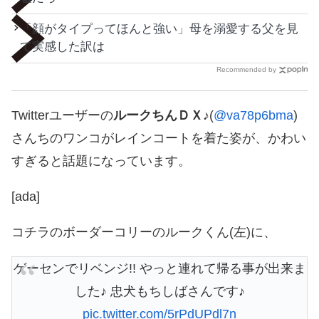
「顔がタイプってほんと強い」母を溺愛する父を見
て実感した訳は
Recommended by
Twitterユーザーの
ルークちんＤＸ♪
(
@va78p6bma
)
さんちのワンコがレインコートを着た姿が、かわい
すぎると話題になっています。
[ada]
コチラのボーダーコリーのルークくん(左)に、
ゲーセンでリベンジ!! やっと連れて帰る事が出来ま
した♪ 忠犬もちしばさんです♪
pic.twitter.com/5rPdUPdl7n