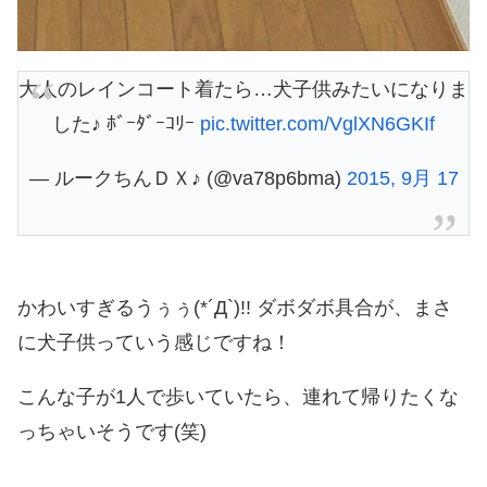
大人のレインコート着たら…犬子供みたいになりま
した♪ ﾎﾞｰﾀﾞｰｺﾘｰ
pic.twitter.com/VglXN6GKIf
— ルークちんＤＸ♪ (@va78p6bma)
2015, 9月 17
かわいすぎるうぅぅ(*´Д`)!! ダボダボ具合が、まさ
に犬子供っていう感じですね！
こんな子が1人で歩いていたら、連れて帰りたくな
っちゃいそうです(笑)