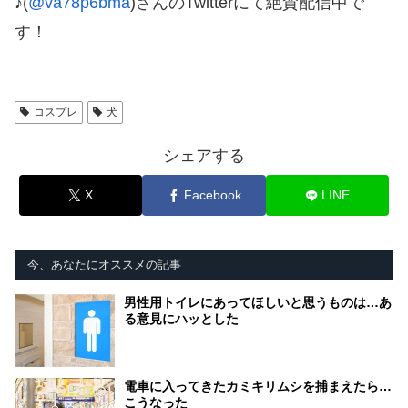
♪
(
@va78p6bma
)さんのTwitterにて絶賛配信中で
す！
コスプレ
犬
シェアする
X
Facebook
LINE
今、あなたにオススメの記事
男性用トイレにあってほしいと思うものは…あ
る意見にハッとした
電車に入ってきたカミキリムシを捕まえたら…
こうなった