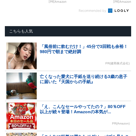
[PR]Amazon
[PR]Amazon
Recommended by
こちらも人気
「風俗前に飲むだけ！」45分で3回戦も余裕！
980円で朝まで絶好調
PR(健商株式会社)
亡くなった愛犬に手紙を送り続ける3歳の息子
に届いた『天国からの手紙』
「え、こんなセールやってたの？」80％OFF
以上が続々登場！Amazonの本気が...
PR(Amazon)