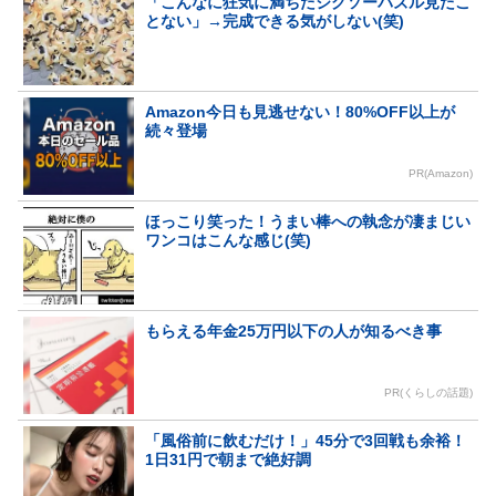
「こんなに狂気に満ちたジグソーパズル見たこ
とない」→完成できる気がしない(笑)
Amazon今日も見逃せない！80%OFF以上が
続々登場
PR(Amazon)
ほっこり笑った！うまい棒への執念が凄まじい
ワンコはこんな感じ(笑)
もらえる年金25万円以下の人が知るべき事
PR(くらしの話題)
「風俗前に飲むだけ！」45分で3回戦も余裕！
1日31円で朝まで絶好調