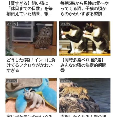
【賢すぎる】飼い猫に
毎朝5時から男性の元へや
「休日までの日数」を毎
ってくる猫。子猫の頃か
朝伝えていた結果、微笑
らのかわいすぎる習慣に
ましい事態に！
胸キュン！
どうぶつ
どうぶつ
どうした(笑)！インコに負
【同時多発ペロ 他7選】
けてるフクロウがかわい
みんなの猫の決定的瞬間
すぎる
⑳
どうぶつ
どうぶつ
家にポケモンのぬいぐる
応援したくなる！親の後