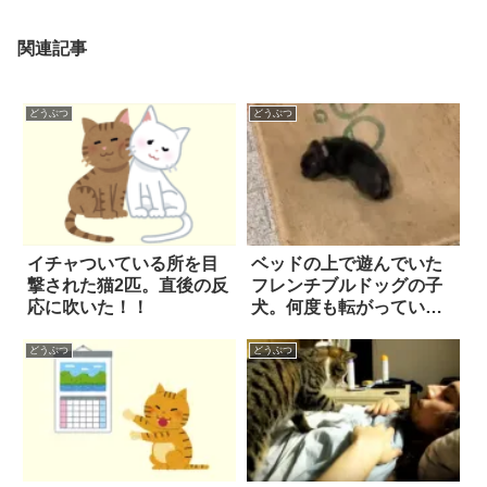
関連記事
どうぶつ
どうぶつ
イチャついている所を目
ベッドの上で遊んでいた
撃された猫2匹。直後の反
フレンチブルドッグの子
応に吹いた！！
犬。何度も転がっている
うちに…こうなっちゃ
う！
どうぶつ
どうぶつ