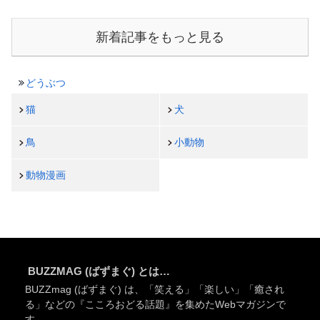
新着記事をもっと見る
どうぶつ
猫
犬
鳥
小動物
動物漫画
BUZZMAG (ばずまぐ) とは…
BUZZmag (ばずまぐ) は、「笑える」「楽しい」「癒され
る」などの『こころおどる話題』を集めたWebマガジンで
す。