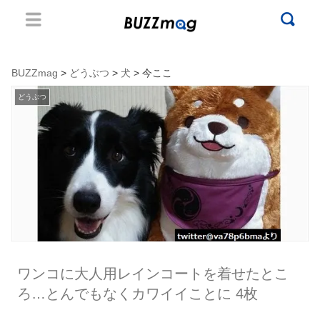
BUZZmag
>
どうぶつ
>
犬
> 今ここ
どうぶつ
ワンコに大人用レインコートを着せたとこ
ろ…とんでもなくカワイイことに 4枚