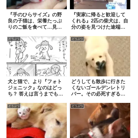
『手のひらサイズ』の野
『実家に帰ると歓迎して
良の子猫は、栄養たっぷ
くれる』2匹の柴犬は、自
りのご飯を食べて…見違
分の姿を見つけた途端
えるほど大きくなった！
に！？
どうぶつ
どうぶつ
犬と猫で、より『フォト
どうしても散歩に行きた
ジェニック』なのはどっ
くないゴールデンレトリ
ち？ 答えは言うまでもな
バー。その必死すぎる抵
く 2枚
抗ぶりに、思わず笑っ
た！
どうぶつ
どうぶつ