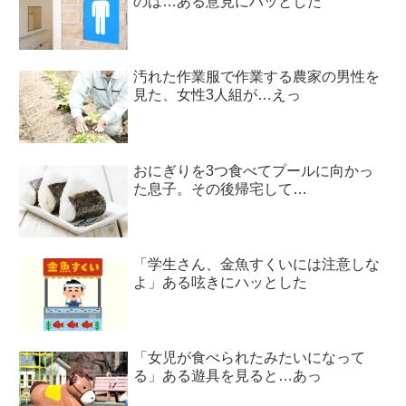
のは…ある意見にハッとした
汚れた作業服で作業する農家の男性を
見た、女性3人組が…えっ
おにぎりを3つ食べてプールに向かっ
た息子。その後帰宅して…
「学生さん、金魚すくいには注意しな
よ」ある呟きにハッとした
「女児が食べられたみたいになって
る」ある遊具を見ると…あっ