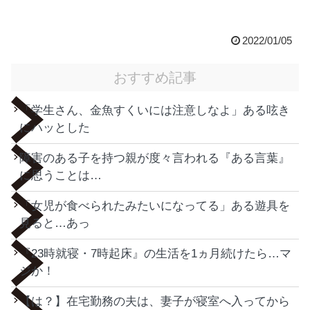
2022/01/05
おすすめ記事
「学生さん、金魚すくいには注意しなよ」ある呟き
にハッとした
障害のある子を持つ親が度々言われる『ある言葉』
に思うことは…
「女児が食べられたみたいになってる」ある遊具を
見ると…あっ
『23時就寝・7時起床』の生活を1ヵ月続けたら…マ
ジか！
【は？】在宅勤務の夫は、妻子が寝室へ入ってから