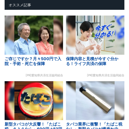
オススメ記事
ご存じですか？月々500円で入
保障内容と見積が今すぐ分か
院・手術・死亡を保障
る！ライフ共済の保障
[PR]愛知県共済生活協同組合
[PR]愛知県共済生活協同組合
新型タバコが大反響！「たばこ
タバコ業界に衝撃！「たばこ税
税、さようなら」600円→83円
なし」新型タバコが爆売れ中