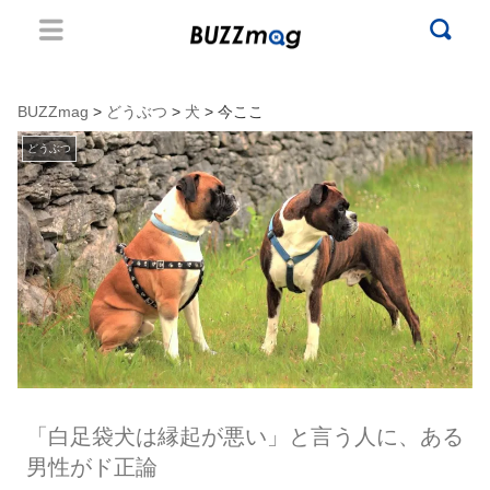
BUZZmag
>
どうぶつ
>
犬
> 今ここ
どうぶつ
「白足袋犬は縁起が悪い」と言う人に、ある
男性がド正論