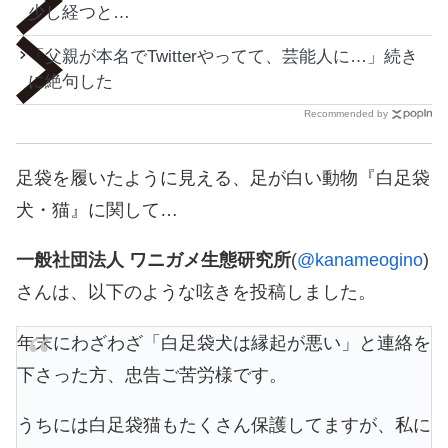
少し経つと…
「父親が本名でTwitterやってて、芸能人に…」続き
に絶句した
Recommended by
足袋を履いたように見える、足が白い動物『白足袋
犬・猫』に関して…
一般社団法人 ワニガメ生態研究所
(
@kanameogino
)
さんは、以下のような呟きを投稿しました。
年末にわざわざ「白足袋犬は縁起が悪い」と連絡を
下さった方、忠告ご苦労様です。
うちには白足袋猫もたくさん保護してますが、私に