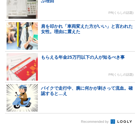
ぶ理由
PR(くらしの話題)
肩を叩かれ「車両変えた方がいい」と言われた
女性。理由に震えた
もらえる年金25万円以下の人が知るべき事
PR(くらしの話題)
バイクで走行中、腕に何かが刺さって流血。確
認すると…え
Recommended by