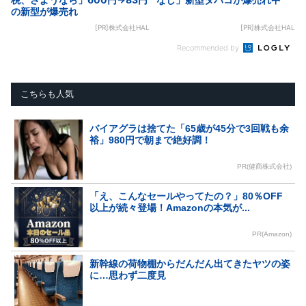
の新型が爆売れ
[PR]株式会社HAL
[PR]株式会社HAL
Recommended by
こちらも人気
バイアグラは捨てた「65歳が45分で3回戦も余
裕」980円で朝まで絶好調！
PR(健商株式会社)
「え、こんなセールやってたの？」80％OFF
以上が続々登場！Amazonの本気が...
PR(Amazon)
新幹線の荷物棚からだんだん出てきたヤツの姿
に…思わず二度見