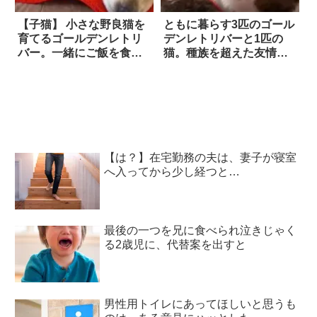
【子猫】 小さな野良猫を
ともに暮らす3匹のゴール
育てるゴールデンレトリ
デンレトリバーと1匹の
バー。一緒にご飯を食べ
猫。種族を超えた友情を
たり、お風呂に入ったり
はぐくむ4匹の姿に…心が
する姿は…もはや本当の
ホッコリ癒された！
親子！！
【は？】在宅勤務の夫は、妻子が寝室
へ入ってから少し経つと…
最後の一つを兄に食べられ泣きじゃく
る2歳児に、代替案を出すと
男性用トイレにあってほしいと思うも