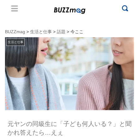
BUZZmag
>
生活と仕事
>
話題
> 今ここ
生活と仕事
元ヤンの同級生に「子ども何人いる？」と聞
かれ答えたら…えぇ