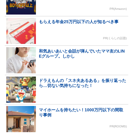
PR(Amazon)
もらえる年金25万円以下の人が知るべき事
PR(くらしの話題)
和気あいあいと会話が弾んでいたママ友のLIN
Eグループ。しかし
ドラえもんの「スネ夫あるある」を振り返った
ら…切ない気持ちになった！
マイホームを持ちたい！1000万円以下の間取
り事例
PR(ROOMS)