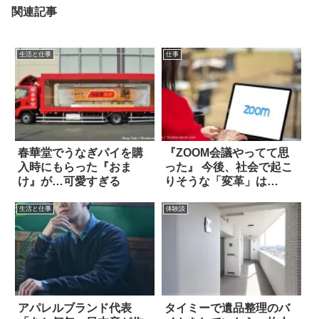
関連記事
生活と仕事
仕事
春華堂でうなぎパイを購
『ZOOM会議やってて思
入時にもらった『おま
った』 今後、社会で起こ
け』が…可愛すぎる
りそうな「変革」は…
生活と仕事
体験談
アパレルブランド代表
タイミーで遺品整理のバ