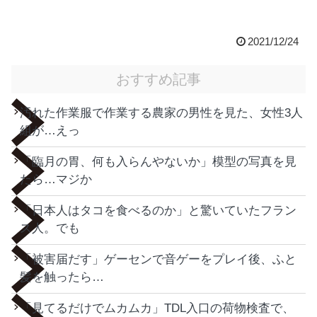
2021/12/24
おすすめ記事
汚れた作業服で作業する農家の男性を見た、女性3人
組が…えっ
「臨月の胃、何も入らんやないか」模型の写真を見
たら…マジか
「日本人はタコを食べるのか」と驚いていたフラン
ス人。でも
「被害届だす」ゲーセンで音ゲーをプレイ後、ふと
髪を触ったら…
「見てるだけでムカムカ」TDL入口の荷物検査で、