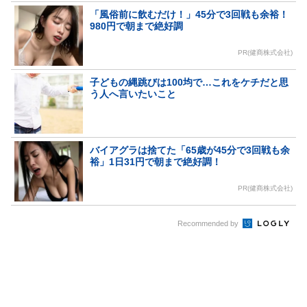
「風俗前に飲むだけ！」45分で3回戦も余裕！
980円で朝まで絶好調
PR(健商株式会社)
子どもの縄跳びは100均で…これをケチだと思
う人へ言いたいこと
バイアグラは捨てた「65歳が45分で3回戦も余
裕」1日31円で朝まで絶好調！
PR(健商株式会社)
Recommended by