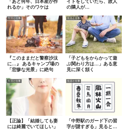
「あと何年、日本産が作
イトをしていたら、故人
れるか」そのワケは
の隣人が…
生活と仕事
生活と仕事
『このままだと警察沙汰
「子どもをからかって遊
に…』 あるキャンプ場の
ぶ関わり方は…」ある意
「悲惨な光景」に絶句
見に深く頷く
生活と仕事
生活と仕事
【正論】「結婚しても妻
「中野駅のガード下の習
には綺麗でいてほしい」
字が謎すぎる」見ると…