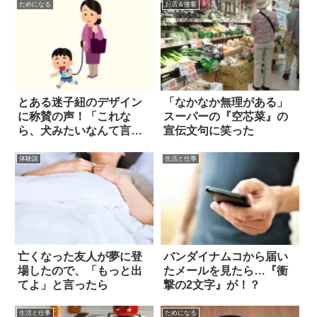
ためになる
お店＆接客
とある迷子紐のデザイン
「なかなか無理がある」
に称賛の声！「これな
スーパーの『空芯菜』の
ら、犬みたいなんて言わ
宣伝文句に笑った
れる心配もない」
体験談
生活と仕事
亡くなった友人が夢に登
バンダイナムコから届い
場したので、「もっと出
たメールを見たら…『衝
てよ」と言ったら
撃の2文字』が！？
生活と仕事
ためになる