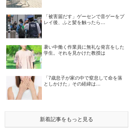
「被害届だす」ゲーセンで音ゲーをプ
レイ後、ふと髪を触ったら…
暑い中働く作業員に無礼な発言をした
学生。それを見かけた教授は
「7歳息子が家の中で窒息して命を落
としかけた」その経緯は…
新着記事をもっと見る