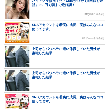
バイアグラは捨てた「65歳が45分で3回戦も余
裕」980円で朝まで絶好調！
PR(健商株式会社)
SNSアカウントを着実に成長。実はみんなココ
使ってます。
PR(Dreaw合同会社)
上司からパワハラに遭い休職していた男性が、
復職した結果…
上司からパワハラに遭い休職していた男性が、
復職した結果…
SNSアカウントを着実に成長。実はみんなココ
使ってます。