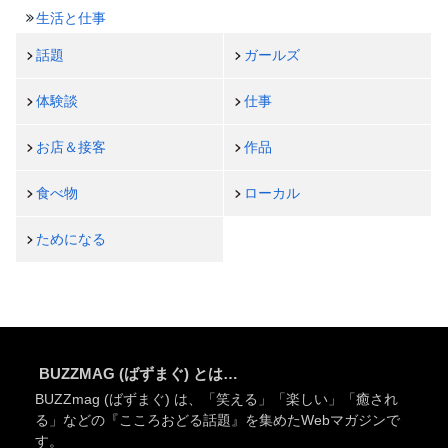
生活と仕事
話題
ガールズ
体験談
仕事
お店＆接客
作品
食べ物
ローカル
ためになる
BUZZMAG (ばずまぐ) とは…
BUZZmag (ばずまぐ) は、「笑える」「楽しい」「癒され
る」などの『こころおどる話題』を集めたWebマガジンで
す。