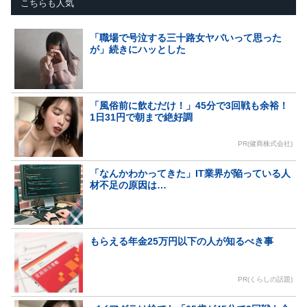
こちらも人気
「職場で号泣する三十路女ヤバいって思った
が」続きにハッとした
「風俗前に飲むだけ！」45分で3回戦も余裕！
1日31円で朝まで絶好調
PR(健商株式会社)
「なんかわかってきた」IT業界が陥っている人
材不足の原因は…
もらえる年金25万円以下の人が知るべき事
PR(くらしの話題)