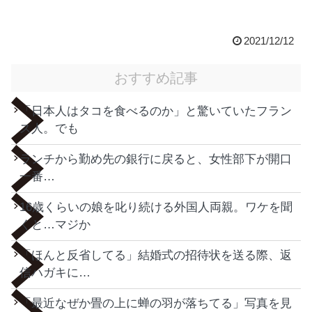
2021/12/12
おすすめ記事
「日本人はタコを食べるのか」と驚いていたフラン
ス人。でも
ランチから勤め先の銀行に戻ると、女性部下が開口
一番…
16歳くらいの娘を叱り続ける外国人両親。ワケを聞
くと…マジか
「ほんと反省してる」結婚式の招待状を送る際、返
信ハガキに…
「最近なぜか畳の上に蝉の羽が落ちてる」写真を見