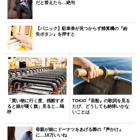
だと答えたら…絶句
【パニック】駐車券が見つからず精算機の『紛
失ボタン』を押すと
「買い物に行く度、残酷すぎ
TOKIO『宙船』の歌詞を見る
ると娘が嘆く旗」見ると…嗚
たび、どうしても納得いかな
呼
いことは
母親が娘にドーナツをあげる際の『声かけ』
に…18万いいね