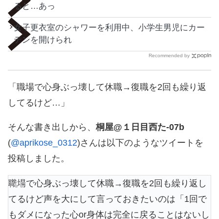
ると…あっ
女子更衣室のシャワーを利用中、小学生男児にカー
テンを開けられ
Recommended by
「職場で心身ぶっ壊して休職→復職を2回も繰り返
してるけど…」
そんな書き出しから、
桐屋@１日目西た-07b
(
@aprikose_0312
)さんは以下のようなツイートを
投稿しました。
職場で心身ぶっ壊して休職→復職を2回も繰り返し
てるけど声を大にして言っておきたいのは「1回で
もダメになった心or身体は完全に戻ることはないし