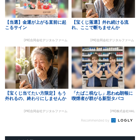
【当選】金運が上がる直前に起
【宝くじ落選】外れ続ける流
こるサイン
れ、ここで断ちませんか
[PR]合同会社デジタルファーム
[PR]合同会社デジタルファーム
【宝くじ当てたい方限定】もう
「たばこ税なし」思わぬ朗報に
外れるの、終わりにしませんか
喫煙者が群がる新型タバコ
[PR]合同会社デジタルファーム
[PR]株式会社HAL
Recommended by