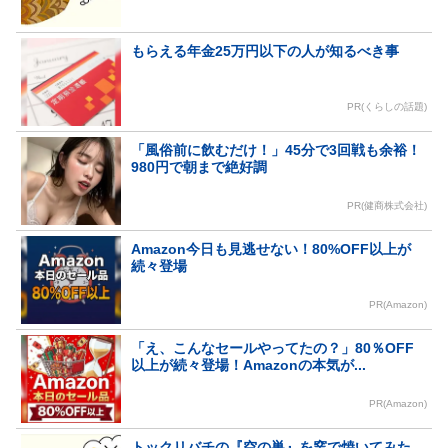
もらえる年金25万円以下の人が知るべき事
PR(くらしの話題)
「風俗前に飲むだけ！」45分で3回戦も余裕！
980円で朝まで絶好調
PR(健商株式会社)
Amazon今日も見逃せない！80%OFF以上が
続々登場
PR(Amazon)
「え、こんなセールやってたの？」80％OFF
以上が続々登場！Amazonの本気が...
PR(Amazon)
トックリバチの『空の巣』を窯で焼いてみた