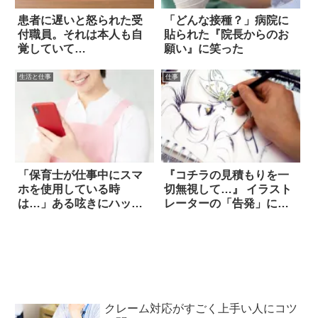
患者に遅いと怒られた受
「どんな接種？」病院に
付職員。それは本人も自
貼られた『院長からのお
覚していて…
願い』に笑った
生活と仕事
仕事
「保育士が仕事中にスマ
『コチラの見積もりを一
ホを使用している時
切無視して…』 イラスト
は…」ある呟きにハッと
レーターの「告発」に称
した
賛の嵐
クレーム対応がすごく上手い人にコツ