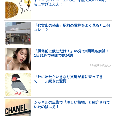
ら…すげえええ！
「代官山の秘密」駅前の電柱をよく見ると…何
コレ！？
「風俗前に飲むだけ！」45分で3回戦も余裕！
1日31円で朝まで絶好調
PR(健商株式会社)
「外に居たらいきなり文鳥が肩に乗ってき
て……」続きに驚愕
シャネルの広告で『珍しい植物』と紹介されて
いたのは…え！