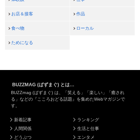
お店＆接客
作品
食べ物
ローカル
ためになる
BUZZMAG (ばずまぐ) とは…
BUZZmag (ばずまぐ) は、「笑える」「楽しい」「癒され
る」などの『こころおどる話題』を集めたWebマガジンで
す。
新着記事
ランキング
人間関係
生活と仕事
どうぶつ
エンタメ