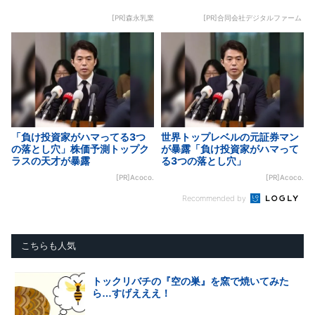
[PR]森永乳業
[PR]合同会社デジタルファーム
「負け投資家がハマってる3つ
世界トップレベルの元証券マン
の落とし穴」株価予測トップク
が暴露「負け投資家がハマって
ラスの天才が暴露
る3つの落とし穴」
[PR]Acoco.
[PR]Acoco.
Recommended by
こちらも人気
トックリバチの『空の巣』を窯で焼いてみた
ら…すげえええ！