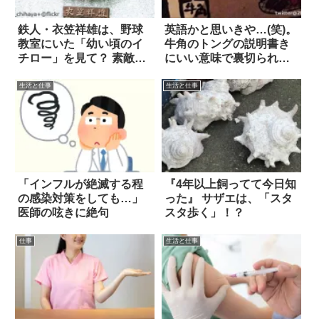
鉄人・衣笠祥雄は、野球
英語かと思いきや…(笑)。
教室にいた「幼い頃のイ
牛角のトングの説明書き
チロー」を見て？ 素敵な
にいい意味で裏切られた
エピソード
2枚
生活と仕事
生活と仕事
「インフルが絶滅する程
『4年以上飼ってて今日知
の感染対策をしても…」
った』 サザエは、「スタ
医師の呟きに絶句
スタ歩く」！？
仕事
生活と仕事