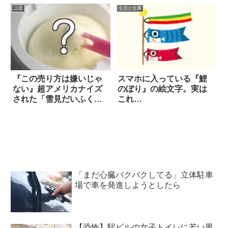
話題
生活と仕事
『この売り方は嫌いじゃ
スマホに入っている『鯉
ない』超アメリカナイズ
のぼり』の絵文字。実は
された「雪見だいふく」
これ…
の写真に大反響
「まだ心臓バクバクしてる」立体駐車
場で車を発進しようとしたら
【恐怖】駅ビルの女子トイレに若い男