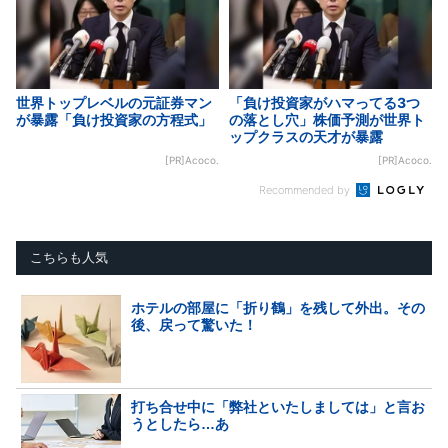
世界トップレベルの元証券マン
「負け投資家がハマってる3つ
が暴露「負け投資家の方程式」
の落とし穴」株価予測が世界ト
ップクラスの天才が暴露
[PR]Acoco.
[PR]Acoco.
Recommended by
こちらも人気
ホテルの部屋に「折り鶴」を残して外出。その
後、戻って驚いた！
打ち合せ中に「弊社といたしましては」と言お
うとしたら…あ