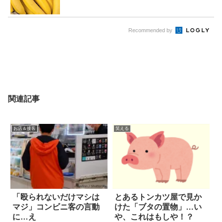
Recommended by
関連記事
お店＆接客
笑える
「殴られないだけマシは
とあるトンカツ屋で見か
マジ」コンビニ客の言動
けた「ブタの置物」…い
に…え
や、これはもしや！？