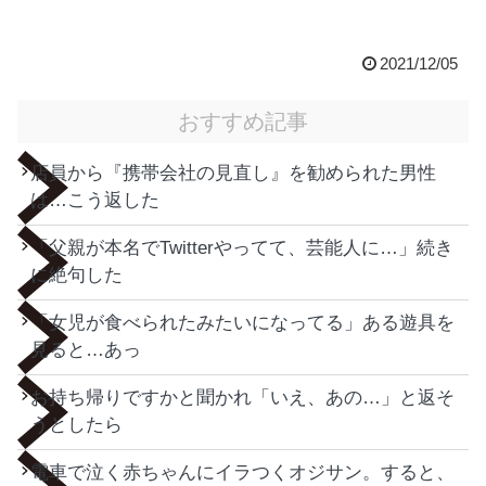
2021/12/05
おすすめ記事
店員から『携帯会社の見直し』を勧められた男性
は…こう返した
「父親が本名でTwitterやってて、芸能人に…」続き
に絶句した
「女児が食べられたみたいになってる」ある遊具を
見ると…あっ
お持ち帰りですかと聞かれ「いえ、あの…」と返そ
うとしたら
電車で泣く赤ちゃんにイラつくオジサン。すると、