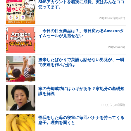
SNSアカウントを着実に成長。実はみんなココ
使ってます。
PR(Dreaw合同会社)
「今日の目玉商品は？」毎日変わるAmazonタ
イムセールが見逃せない
PR(Amazon)
渡米したばかりで英語も話せない男児が、一瞬
で友達を作れた訳は
家の売却成功にはカギがある？家処分の基礎知
識を解説
PR(くらしの話題)
怪我をした母の寝室に毎回バナナを持ってくる
息子。理由を聞くと