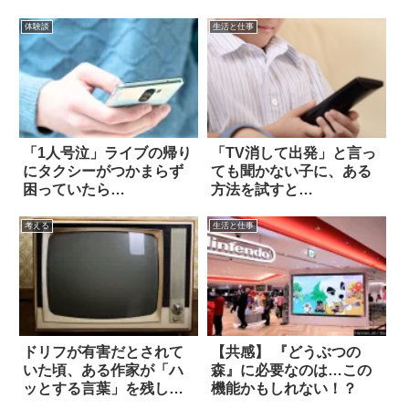
体験談
生活と仕事
「1人号泣」ライブの帰り
「TV消して出発」と言っ
にタクシーがつかまらず
ても聞かない子に、ある
困っていたら…
方法を試すと…
考える
生活と仕事
ドリフが有害だとされて
【共感】 『どうぶつの
いた頃、ある作家が「ハ
森』に必要なのは…この
ッとする言葉」を残して
機能かもしれない！？
いた