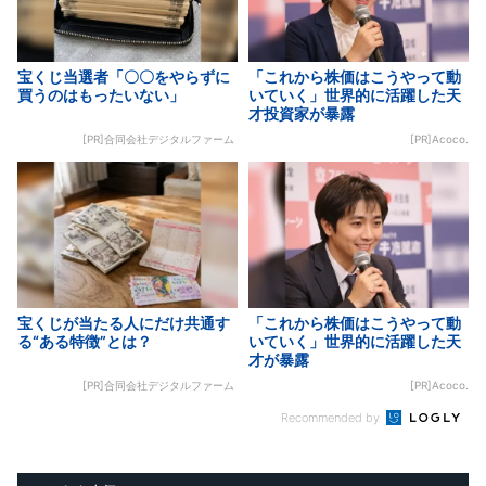
宝くじ当選者「〇〇をやらずに
「これから株価はこうやって動
買うのはもったいない」
いていく」世界的に活躍した天
才投資家が暴露
[PR]合同会社デジタルファーム
[PR]Acoco.
宝くじが当たる人にだけ共通す
「これから株価はこうやって動
る“ある特徴”とは？
いていく」世界的に活躍した天
才が暴露
[PR]合同会社デジタルファーム
[PR]Acoco.
Recommended by