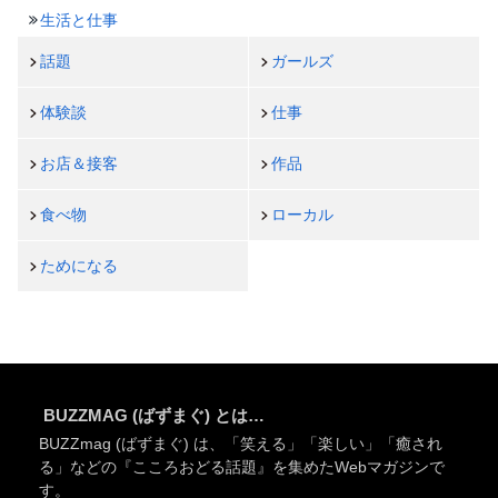
生活と仕事
話題
ガールズ
体験談
仕事
お店＆接客
作品
食べ物
ローカル
ためになる
BUZZMAG (ばずまぐ) とは…
BUZZmag (ばずまぐ) は、「笑える」「楽しい」「癒され
る」などの『こころおどる話題』を集めたWebマガジンで
す。