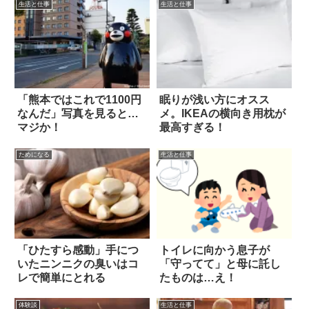
生活と仕事
生活と仕事
「熊本ではこれで1100円
眠りが浅い方にオスス
なんだ」写真を見ると…
メ。IKEAの横向き用枕が
マジか！
最高すぎる！
ためになる
生活と仕事
「ひたすら感動」手につ
トイレに向かう息子が
いたニンニクの臭いはコ
「守ってて」と母に託し
レで簡単にとれる
たものは…え！
体験談
生活と仕事