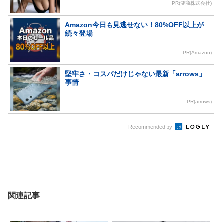
PR(健商株式会社)
Amazon今日も見逃せない！80%OFF以上が
続々登場
PR(Amazon)
堅牢さ・コスパだけじゃない最新「arrows」
事情
PR(arrows)
Recommended by
関連記事