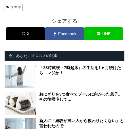
スマホ
シェアする
X
Facebook
LINE
今、あなたにオススメの記事
『23時就寝・7時起床』の生活を1ヵ月続けた
ら…マジか！
おにぎりを3つ食べてプールに向かった息子。
その後帰宅して…
新人に「経験が浅い人から教わりたくない」と
言われたので…