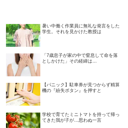
暑い中働く作業員に無礼な発言をした
学生。それを見かけた教授は
「7歳息子が家の中で窒息して命を落
としかけた」その経緯は…
【パニック】駐車券が見つからず精算
機の『紛失ボタン』を押すと
学校で育てたミニトマトを持って帰っ
てきた我が子が…思わぬ一言