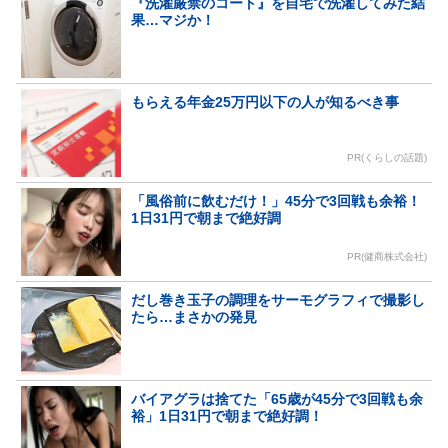
『洗濯厳禁のコート』を自宅で洗濯してみた結
果…マジか！
もらえる年金25万円以下の人が知るべき事
PR(くらしの話題)
「風俗前に飲むだけ！」45分で3回戦も余裕！
1日31円で朝まで絶好調
PR(健商株式会社)
だし巻き玉子の調理をサーモグラフィで撮影し
たら…まさかの発見
バイアグラは捨てた「65歳が45分で3回戦も余
裕」1日31円で朝まで絶好調！