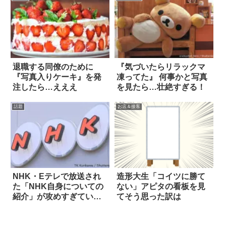
退職する同僚のために
『気づいたらリラックマ
『写真入りケーキ』を発
凍ってた』 何事かと写真
注したら…えええ
を見たら…壮絶すぎる！
話題
お店＆接客
NHK・Eテレで放送され
造形大生「コイツに勝て
た「NHK自身についての
ない」アピタの看板を見
紹介」が攻めすぎている
てそう思った訳は
と話題に(笑)