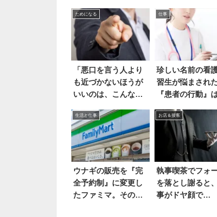
ためになる
仕事
「悪口を言う人より
珍しい名前の看
も近づかないほうが
習生が悩まされ
いいのは、こんな
『患者の行動』
人！」 というツイー
生活と仕事
お店＆接客
トに共感の声
ウナギの販売を『完
執事喫茶でフォ
全予約制』に変更し
を落とし謝ると
たファミマ。その結
事がドヤ顔で…
果に言葉を失っ