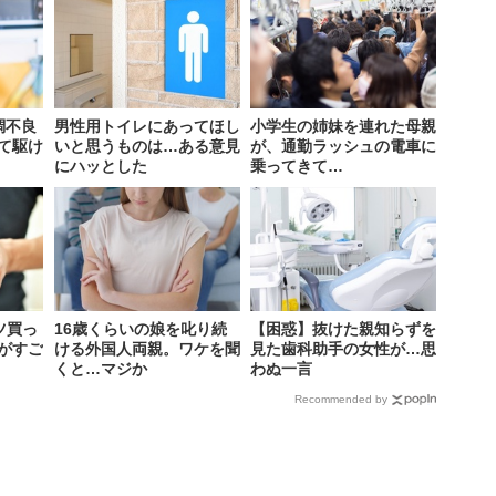
調不良
男性用トイレにあってほし
小学生の姉妹を連れた母親
て駆け
いと思うものは…ある意見
が、通勤ラッシュの電車に
にハッとした
乗ってきて…
ツ買っ
16歳くらいの娘を叱り続
【困惑】抜けた親知らずを
がすご
ける外国人両親。ワケを聞
見た歯科助手の女性が…思
くと…マジか
わぬ一言
Recommended by