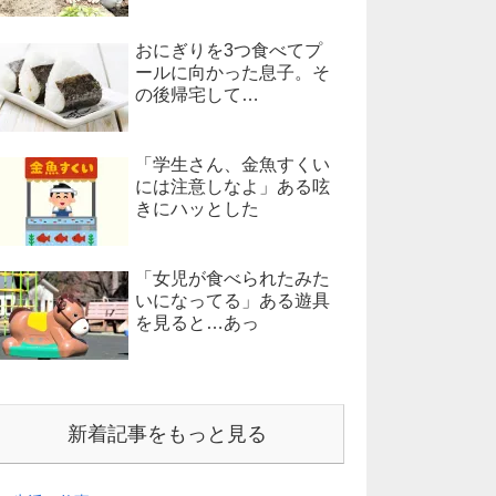
おにぎりを3つ食べてプ
ールに向かった息子。そ
の後帰宅して…
「学生さん、金魚すくい
には注意しなよ」ある呟
きにハッとした
「女児が食べられたみた
いになってる」ある遊具
を見ると…あっ
新着記事をもっと見る