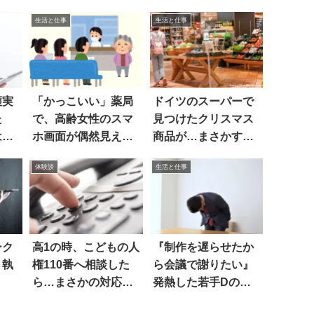
生活と仕事
生活と仕事
護実
「かっこいい」薬局
ドイツのスーパーで
た
で、高齢女性のスマ
見つけたクリスマス
は…
ホ画面が偶然見え
商品が…まさかすぎ
て…
る
体験談
生活と仕事
ーク
高1の時、こどもの人
『制作を遅らせたか
、執
権110番へ相談した
ら会議で謝りたい』
ら…まさかの対応に
発熱した若手Dの請
絶句
願に、上司は…