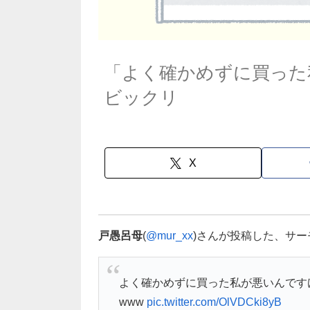
「よく確かめずに買った
ビックリ
X
戸愚呂母
(
@mur_xx
)さんが投稿した、サ
よく確かめずに買った私が悪いんです
www
pic.twitter.com/OlVDCki8yB