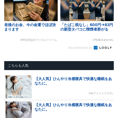
老後のお金、今の金運でほぼ決
「たばこ税なし」600円→83円
まります
の新型タバコに喫煙者群がる
[PR]合同会社デジタルファーム
[PR]株式会社HAL
Recommended by
こちらも人気
【大人気】ひんやり冷感寝具で快適な睡眠をあ
なたに。
PR(アイリスプラザ)
【大人気】ひんやり冷感寝具で快適な睡眠をあ
なたに。