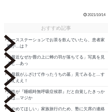
2021/10/14
おすすめ記事
ナースステーションでお茶を飲んでいたら、患者家
族が…は？
「最近なぜか畳の上に蝉の羽が落ちてる」写真を見
ると…あっ
「母親がふざけて作ったうちの墓」見てみると…す
げえええ！
男性が『睡眠時無呼吸症候群』だと自覚したきっか
けは…マジか
「やめてほしい」家族旅行のため、塾に欠席の連絡