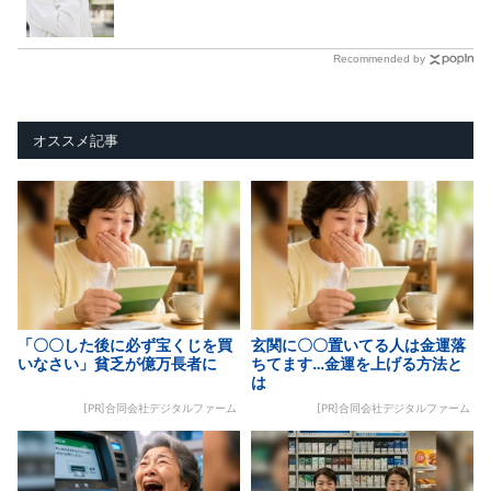
Recommended by
オススメ記事
「〇〇した後に必ず宝くじを買
玄関に〇〇置いてる人は金運落
いなさい」貧乏が億万長者に
ちてます…金運を上げる方法と
は
[PR]合同会社デジタルファーム
[PR]合同会社デジタルファーム