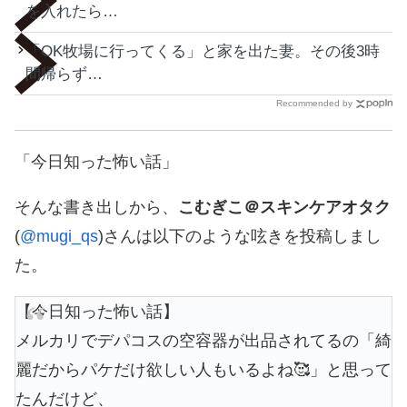
を入れたら…
「OK牧場に行ってくる」と家を出た妻。その後3時
間帰らず…
Recommended by
「今日知った怖い話」
そんな書き出しから、
こむぎこ＠スキンケアオタク
(
@mugi_qs
)さんは以下のような呟きを投稿しまし
た。
【今日知った怖い話】
メルカリでデパコスの空容器が出品されてるの「綺
麗だからパケだけ欲しい人もいるよね🥰」と思って
たんだけど、