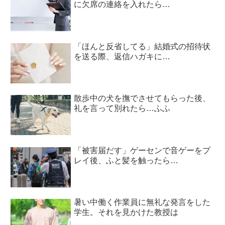
に欠席の連絡を入れたら…
「ほんと反省してる」結婚式の招待状
を送る際、返信ハガキに…
散歩中の犬を撫でさせてもらった後、
礼を言って別れたら…ふふ
「被害届だす」ゲーセンで音ゲーをプ
レイ後、ふと髪を触ったら…
暑い中働く作業員に無礼な発言をした
学生。それを見かけた教授は