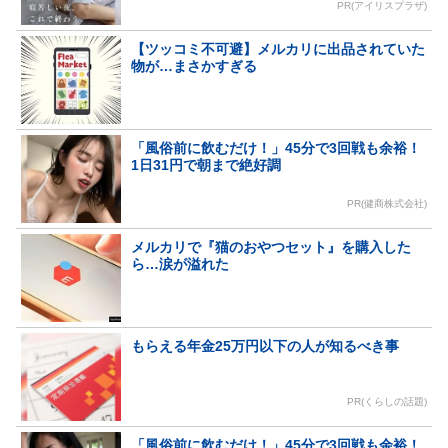
PR(アイリスプラザ)
【ツッコミ不可避】メルカリに出品されていた
物が…まさかすぎる
「風俗前に飲むだけ！」45分で3回戦も余裕！
1日31円で朝まで絶好調
PR(健商株式会社)
メルカリで『猫のおやつセット』を購入した
ら…涙が溢れた
もらえる年金25万円以下の人が知るべき事
PR(くらしの話題)
「風俗前に飲むだけ！」45分で3回戦も余裕！