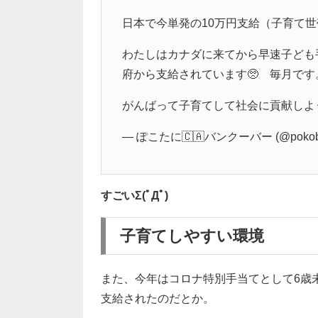
日本で今単発の10万円支給（子育て
わたしはカナダに来てから早速子ども
府から支給されています🥺 毎月です
がんばって子育てして社会に貢献しよ
— ぽこたに🇨🇦バンクーバー (@pokobl
すごいΣ(ﾟДﾟ)
子育てしやすい環境
また、今年はコロナ特別手当てとして6歳
支給されたのだとか。