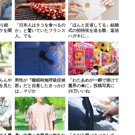
叱り続
「日本人はタコを食べるの
「ほんと反省してる」結婚
ケを聞
か」と驚いていたフランス
式の招待状を送る際、返信
人。でも
ハガキに…
らんや
男性が『睡眠時無呼吸症候
「わたあめが一瞬で溶けて
を見た
群』だと自覚したきっかけ
魔界の傘に」投稿写真に
は…マジか
16万いいね