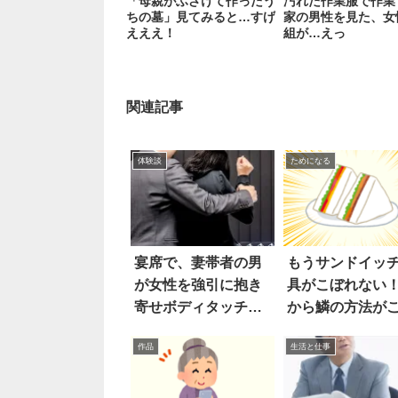
「母親がふざけて作ったう
汚れた作業服で作業
ちの墓」見てみると…すげ
家の男性を見た、女
えええ！
組が…えっ
関連記事
体験談
ためになる
宴席で、妻帯者の男
もうサンドイッ
が女性を強引に抱き
具がこぼれない
寄せボディタッチ
から鱗の方法が
し…
ら
作品
生活と仕事