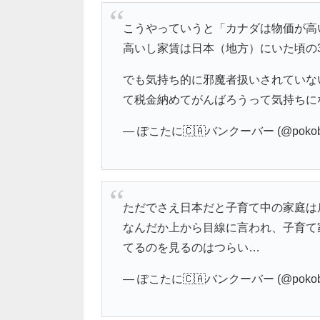
こうやっていうと「カナダは物価が高
高いし家賃は日本（地方）にいた頃の
でも気持ち的に邪魔者扱いされていな
て税金納めてがんばろうって気持ちにな
— ぽこたに🇨🇦バンクーバー (@pokobl
ただでさえ日本だと子育て中の家庭は
なんだか上から目線に言われ、子育て
てるのを見るのはつらい…
— ぽこたに🇨🇦バンクーバー (@pokobl