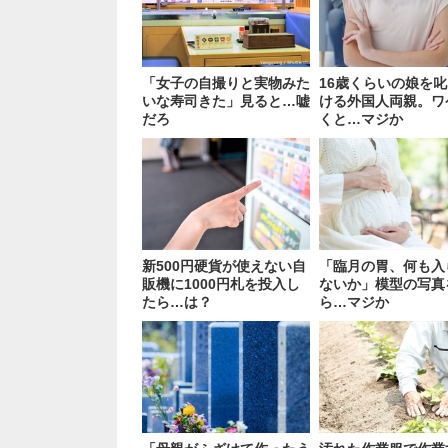
「女子の自撮りと実物みた
16歳くらいの娘を
いな寿司きた」見ると…嘘
ける外国人両親。ワ
だろ
くと…マジか
新500円硬貨が使えない自
「臨月の胃、何も入
販機に1000円札を投入し
ないか」模型の写真
たら…は？
ら…マジか