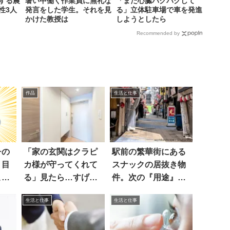
する農
暑い中働く作業員に無礼な
「まだ心臓バクバクして
性3人
発言をした学生。それを見
る」立体駐車場で車を発進
かけた教授は
しようとしたら
Recommended by
作品
生活と仕事
チの
「家の玄関はクラピ
駅前の繁華街にある
！目
カ様が守ってくれて
スナックの居抜き物
こち
る」見たら…すげ
件。次の『用途』に
え！
驚いた
生活と仕事
生活と仕事