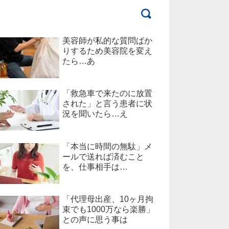
美容師が私的な質問ばか
りするため美容院を変え
たら…あ
「救急車で来たのに放置
された」と言う患者に状
況を聞いたら…え
「本当に時間の無駄」メ
ールで送れば済むこと
を、仕事相手は…
「代理母出産、10ヶ月拘
束でも1000万なら楽勝」
との声に思う事は